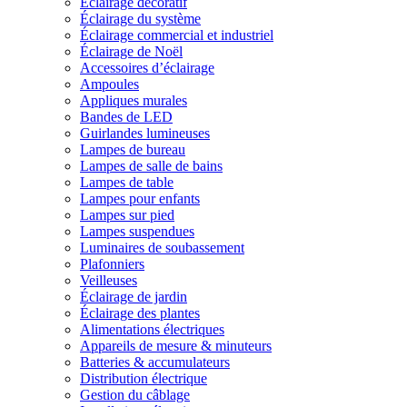
Éclairage décoratif
Éclairage du système
Éclairage commercial et industriel
Éclairage de Noël
Accessoires d’éclairage
Ampoules
Appliques murales
Bandes de LED
Guirlandes lumineuses
Lampes de bureau
Lampes de salle de bains
Lampes de table
Lampes pour enfants
Lampes sur pied
Lampes suspendues
Luminaires de soubassement
Plafonniers
Veilleuses
Éclairage de jardin
Éclairage des plantes
Alimentations électriques
Appareils de mesure & minuteurs
Batteries & accumulateurs
Distribution électrique
Gestion du câblage