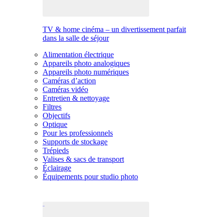
TV & home cinéma – un divertissement parfait
dans la salle de séjour
Alimentation électrique
Appareils photo analogiques
Appareils photo numériques
Caméras d’action
Caméras vidéo
Entretien & nettoyage
Filtres
Objectifs
Optique
Pour les professionnels
Supports de stockage
Trépieds
Valises & sacs de transport
Éclairage
Équipements pour studio photo