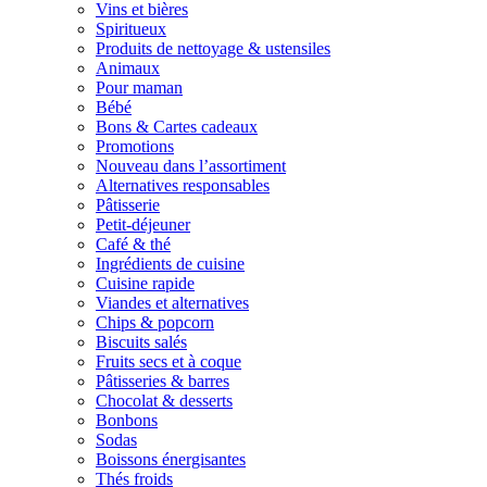
Vins et bières
Spiritueux
Produits de nettoyage & ustensiles
Animaux
Pour maman
Bébé
Bons & Cartes cadeaux
Promotions
Nouveau dans l’assortiment
Alternatives responsables
Pâtisserie
Petit-déjeuner
Café & thé
Ingrédients de cuisine
Cuisine rapide
Viandes et alternatives
Chips & popcorn
Biscuits salés
Fruits secs et à coque
Pâtisseries & barres
Chocolat & desserts
Bonbons
Sodas
Boissons énergisantes
Thés froids