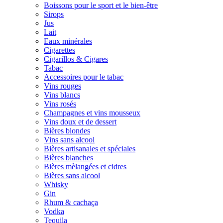
Boissons pour le sport et le bien-être
Sirops
Jus
Lait
Eaux minérales
Cigarettes
Cigarillos & Cigares
Tabac
Accessoires pour le tabac
Vins rouges
Vins blancs
Vins rosés
Champagnes et vins mousseux
Vins doux et de dessert
Bières blondes
Vins sans alcool
Bières artisanales et spéciales
Bières blanches
Bières mèlangées et cidres
Bières sans alcool
Whisky
Gin
Rhum & cachaça
Vodka
Tequila