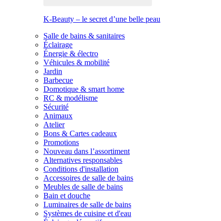
K-Beauty – le secret d’une belle peau
Salle de bains & sanitaires
Éclairage
Énergie & électro
Véhicules & mobilité
Jardin
Barbecue
Domotique & smart home
RC & modélisme
Sécurité
Animaux
Atelier
Bons & Cartes cadeaux
Promotions
Nouveau dans l’assortiment
Alternatives responsables
Conditions d'installation
Accessoires de salle de bains
Meubles de salle de bains
Bain et douche
Luminaires de salle de bains
Systèmes de cuisine et d'eau