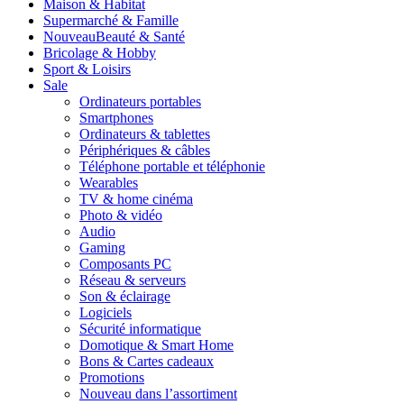
Maison & Habitat
Supermarché & Famille
Nouveau
Beauté & Santé
Bricolage & Hobby
Sport & Loisirs
Sale
Ordinateurs portables
Smartphones
Ordinateurs & tablettes
Périphériques & câbles
Téléphone portable et téléphonie
Wearables
TV & home cinéma
Photo & vidéo
Audio
Gaming
Composants PC
Réseau & serveurs
Son & éclairage
Logiciels
Sécurité informatique
Domotique & Smart Home
Bons & Cartes cadeaux
Promotions
Nouveau dans l’assortiment