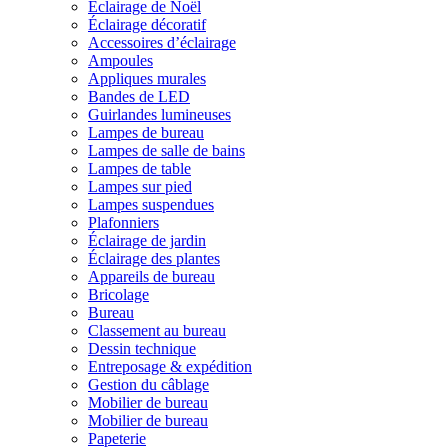
Éclairage de Noël
Éclairage décoratif
Accessoires d’éclairage
Ampoules
Appliques murales
Bandes de LED
Guirlandes lumineuses
Lampes de bureau
Lampes de salle de bains
Lampes de table
Lampes sur pied
Lampes suspendues
Plafonniers
Éclairage de jardin
Éclairage des plantes
Appareils de bureau
Bricolage
Bureau
Classement au bureau
Dessin technique
Entreposage & expédition
Gestion du câblage
Mobilier de bureau
Mobilier de bureau
Papeterie