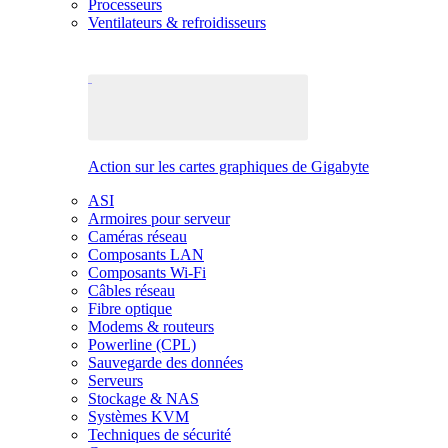
Processeurs
Ventilateurs & refroidisseurs
Action sur les cartes graphiques de Gigabyte
ASI
Armoires pour serveur
Caméras réseau
Composants LAN
Composants Wi-Fi
Câbles réseau
Fibre optique
Modems & routeurs
Powerline (CPL)
Sauvegarde des données
Serveurs
Stockage & NAS
Systèmes KVM
Techniques de sécurité