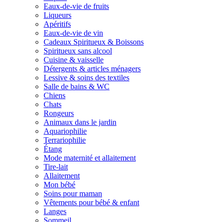
Eaux-de-vie de fruits
Liqueurs
Apéritifs
Eaux-de-vie de vin
Cadeaux Spiritueux & Boissons
Spiritueux sans alcool
Cuisine & vaisselle
Détergents & articles ménagers
Lessive & soins des textiles
Salle de bains & WC
Chiens
Chats
Rongeurs
Animaux dans le jardin
Aquariophilie
Terrariophilie
Étang
Mode maternité et allaitement
Tire-lait
Allaitement
Mon bébé
Soins pour maman
Vêtements pour bébé & enfant
Langes
Sommeil