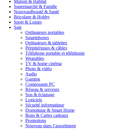
Maison & Habitat
Supermarché & Famille
Nouveau
Beauté & Santé
Bricolage & Hobby
Sport & Loisirs
Sale
Ordinateurs portables
Smartphones
Ordinateurs & tablettes
Périphériques & câbles
Téléphone portable et téléphonie
Wearables
TV & home cinéma
Photo & vidéo
Audio
Gaming
Composants PC
Réseau & serveurs
Son & éclairage
Logiciels
Sécurité informatique
Domotique & Smart Home
Bons & Cartes cadeaux
Promotions
Nouveau dans l’assortiment