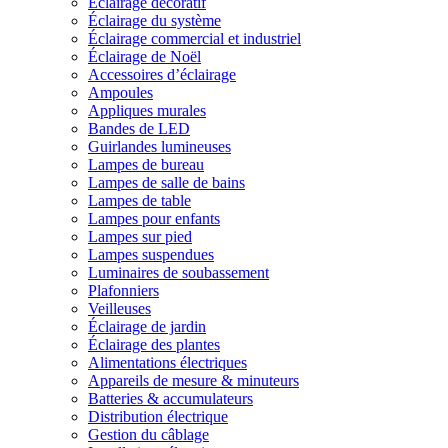
Éclairage décoratif
Éclairage du système
Éclairage commercial et industriel
Éclairage de Noël
Accessoires d’éclairage
Ampoules
Appliques murales
Bandes de LED
Guirlandes lumineuses
Lampes de bureau
Lampes de salle de bains
Lampes de table
Lampes pour enfants
Lampes sur pied
Lampes suspendues
Luminaires de soubassement
Plafonniers
Veilleuses
Éclairage de jardin
Éclairage des plantes
Alimentations électriques
Appareils de mesure & minuteurs
Batteries & accumulateurs
Distribution électrique
Gestion du câblage