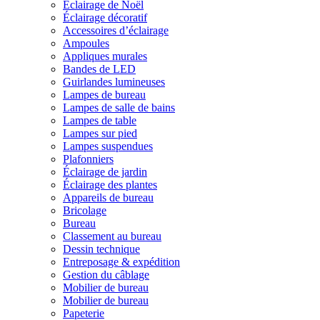
Éclairage de Noël
Éclairage décoratif
Accessoires d’éclairage
Ampoules
Appliques murales
Bandes de LED
Guirlandes lumineuses
Lampes de bureau
Lampes de salle de bains
Lampes de table
Lampes sur pied
Lampes suspendues
Plafonniers
Éclairage de jardin
Éclairage des plantes
Appareils de bureau
Bricolage
Bureau
Classement au bureau
Dessin technique
Entreposage & expédition
Gestion du câblage
Mobilier de bureau
Mobilier de bureau
Papeterie