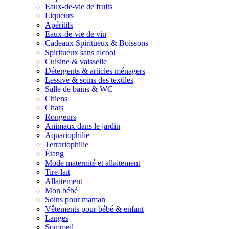
Eaux-de-vie de fruits
Liqueurs
Apéritifs
Eaux-de-vie de vin
Cadeaux Spiritueux & Boissons
Spiritueux sans alcool
Cuisine & vaisselle
Détergents & articles ménagers
Lessive & soins des textiles
Salle de bains & WC
Chiens
Chats
Rongeurs
Animaux dans le jardin
Aquariophilie
Terrariophilie
Étang
Mode maternité et allaitement
Tire-lait
Allaitement
Mon bébé
Soins pour maman
Vêtements pour bébé & enfant
Langes
Sommeil