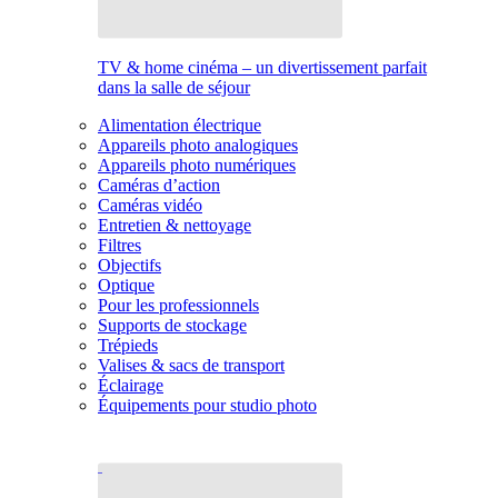
TV & home cinéma – un divertissement parfait
dans la salle de séjour
Alimentation électrique
Appareils photo analogiques
Appareils photo numériques
Caméras d’action
Caméras vidéo
Entretien & nettoyage
Filtres
Objectifs
Optique
Pour les professionnels
Supports de stockage
Trépieds
Valises & sacs de transport
Éclairage
Équipements pour studio photo