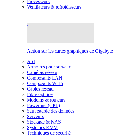
Processeurs
Ventilateurs & refroidisseurs
Action sur les cartes graphiques de Gigabyte
ASI
Armoires pour serveur
Caméras réseau
Composants LAN
Composants Wi-Fi
Câbles réseau
Fibre optique
Modems & routeurs
Powerline (CPL)
Sauvegarde des données
Serveurs
Stockage & NAS
Systèmes KVM
Techniques de sécurité