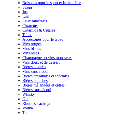
Boissons pour le sport et le bien-être
Sirops
Jus
Lait
Eaux minérales
Cigarettes
Cigarillos & Cigares
Tabac
Accessoires pour le tabac
Vins rouges
Vins blancs
Vins rosés
Champagnes et vins mousseux
Vins doux et de dessert
Bières blondes
Vins sans alcool
Bières artisanales et spéciales
Bières blanches
Bières mèlangées et cidres
Bières sans alcool
Whisky
Gin
Rhum & cachaça
Vodka
Tequila