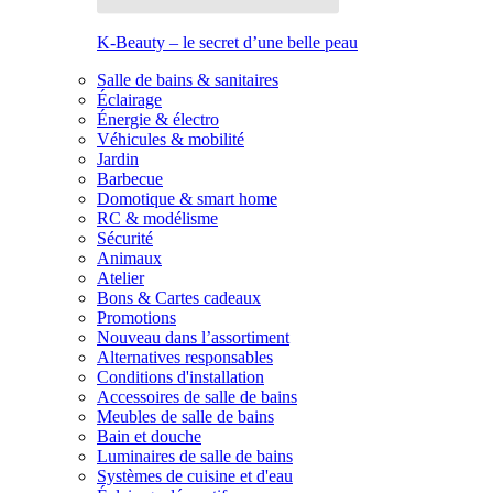
K-Beauty – le secret d’une belle peau
Salle de bains & sanitaires
Éclairage
Énergie & électro
Véhicules & mobilité
Jardin
Barbecue
Domotique & smart home
RC & modélisme
Sécurité
Animaux
Atelier
Bons & Cartes cadeaux
Promotions
Nouveau dans l’assortiment
Alternatives responsables
Conditions d'installation
Accessoires de salle de bains
Meubles de salle de bains
Bain et douche
Luminaires de salle de bains
Systèmes de cuisine et d'eau