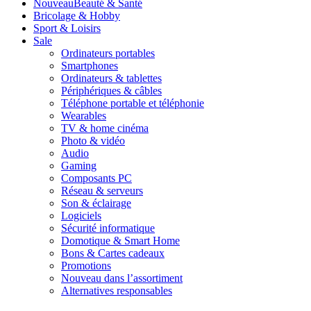
Nouveau
Beauté & Santé
Bricolage & Hobby
Sport & Loisirs
Sale
Ordinateurs portables
Smartphones
Ordinateurs & tablettes
Périphériques & câbles
Téléphone portable et téléphonie
Wearables
TV & home cinéma
Photo & vidéo
Audio
Gaming
Composants PC
Réseau & serveurs
Son & éclairage
Logiciels
Sécurité informatique
Domotique & Smart Home
Bons & Cartes cadeaux
Promotions
Nouveau dans l’assortiment
Alternatives responsables