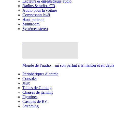
Lecteurs & enregistreurs audio
Radios & radios CD
Audio pour la voiture
Composants hi-fi
Haut-parleurs
Multiroom
Systèmes stéréo
Monde de l’audio – un son parfait à la maison et en dép
Périphériques d’entrée
Consoles
Jeux
Tables de Gaming
Chaises de gaming
Figurines
Casques de RV
Streaming