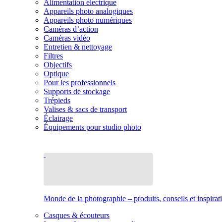
Alimentation électrique
Appareils photo analogiques
Appareils photo numériques
Caméras d’action
Caméras vidéo
Entretien & nettoyage
Filtres
Objectifs
Optique
Pour les professionnels
Supports de stockage
Trépieds
Valises & sacs de transport
Éclairage
Équipements pour studio photo
Monde de la photographie – produits, conseils et inspirat
Casques & écouteurs