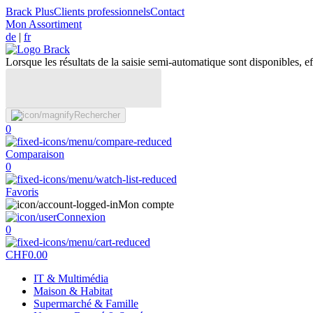
Brack Plus
Clients professionnels
Contact
Mon Assortiment
de
|
fr
Lorsque les résultats de la saisie semi-automatique sont disponibles, eff
Rechercher
0
Comparaison
0
Favoris
Mon compte
Connexion
0
CHF
0.00
IT & Multimédia
Maison & Habitat
Supermarché & Famille