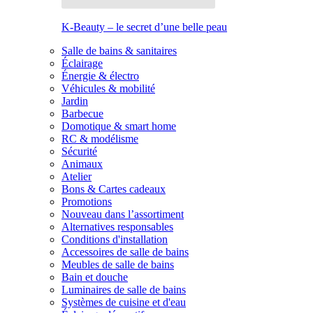
K-Beauty – le secret d’une belle peau
Salle de bains & sanitaires
Éclairage
Énergie & électro
Véhicules & mobilité
Jardin
Barbecue
Domotique & smart home
RC & modélisme
Sécurité
Animaux
Atelier
Bons & Cartes cadeaux
Promotions
Nouveau dans l’assortiment
Alternatives responsables
Conditions d'installation
Accessoires de salle de bains
Meubles de salle de bains
Bain et douche
Luminaires de salle de bains
Systèmes de cuisine et d'eau