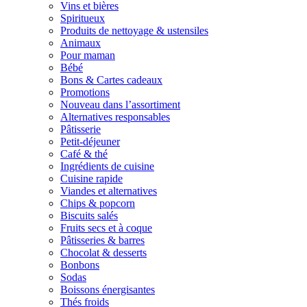
Vins et bières
Spiritueux
Produits de nettoyage & ustensiles
Animaux
Pour maman
Bébé
Bons & Cartes cadeaux
Promotions
Nouveau dans l’assortiment
Alternatives responsables
Pâtisserie
Petit-déjeuner
Café & thé
Ingrédients de cuisine
Cuisine rapide
Viandes et alternatives
Chips & popcorn
Biscuits salés
Fruits secs et à coque
Pâtisseries & barres
Chocolat & desserts
Bonbons
Sodas
Boissons énergisantes
Thés froids