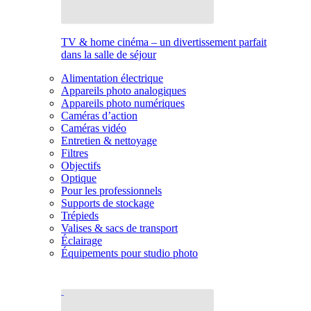
TV & home cinéma – un divertissement parfait
dans la salle de séjour
Alimentation électrique
Appareils photo analogiques
Appareils photo numériques
Caméras d’action
Caméras vidéo
Entretien & nettoyage
Filtres
Objectifs
Optique
Pour les professionnels
Supports de stockage
Trépieds
Valises & sacs de transport
Éclairage
Équipements pour studio photo