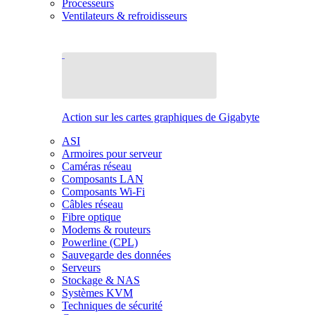
Processeurs
Ventilateurs & refroidisseurs
Action sur les cartes graphiques de Gigabyte
ASI
Armoires pour serveur
Caméras réseau
Composants LAN
Composants Wi-Fi
Câbles réseau
Fibre optique
Modems & routeurs
Powerline (CPL)
Sauvegarde des données
Serveurs
Stockage & NAS
Systèmes KVM
Techniques de sécurité