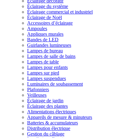
Éclairage décoratif
Éclairage du système
Éclairage commercial et industriel
Éclairage de Noël
Accessoires d’éclairage
Ampoules
Appliques murales
Bandes de LED
Guirlandes lumineuses
Lampes de bureau
Lampes de salle de bains
Lampes de table
Lampes pour enfants
Lampes sur pied
Lampes suspendues
Luminaires de soubassement
Plafonniers
Veilleuses
Éclairage de jardin
Éclairage des plantes
Alimentations électriques
Appareils de mesure & minuteurs
Batteries & accumulateurs
Distribution électrique
Gestion du câblage