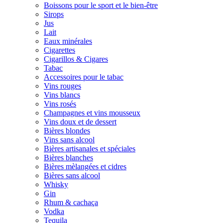
Boissons pour le sport et le bien-être
Sirops
Jus
Lait
Eaux minérales
Cigarettes
Cigarillos & Cigares
Tabac
Accessoires pour le tabac
Vins rouges
Vins blancs
Vins rosés
Champagnes et vins mousseux
Vins doux et de dessert
Bières blondes
Vins sans alcool
Bières artisanales et spéciales
Bières blanches
Bières mèlangées et cidres
Bières sans alcool
Whisky
Gin
Rhum & cachaça
Vodka
Tequila