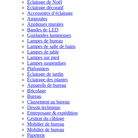
Éclairage de Noël
Éclairage décoratif
Accessoires d’éclairage
Ampoules
Appliques murales
Bandes de LED
Guirlandes lumineuses
Lampes de bureau
Lampes de salle de bains
Lampes de table
Lampes sur pied
Lampes suspendues
Plafonniers
Éclairage de jardin
Éclairage des plantes
Appareils de bureau
Bricolage
Bureau
Classement au bureau
Dessin technique
Entreposage & expédition
Gestion du câblage
Mobilier de bureau
Mobilier de bureau
Papeterie