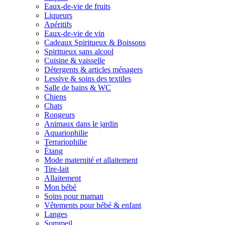
Eaux-de-vie de fruits
Liqueurs
Apéritifs
Eaux-de-vie de vin
Cadeaux Spiritueux & Boissons
Spiritueux sans alcool
Cuisine & vaisselle
Détergents & articles ménagers
Lessive & soins des textiles
Salle de bains & WC
Chiens
Chats
Rongeurs
Animaux dans le jardin
Aquariophilie
Terrariophilie
Étang
Mode maternité et allaitement
Tire-lait
Allaitement
Mon bébé
Soins pour maman
Vêtements pour bébé & enfant
Langes
Sommeil