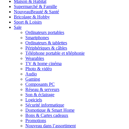
Maison & Habitat
Supermarché & Famille
Nouveau
Beauté & Santé
Bricolage & Hobby
Sport & Loisirs
Sale
Ordinateurs portables
Smartphones
Ordinateurs & tablettes
Périphériques & câbles
Téléphone portable et téléphonie
Wearables
TV & home cinéma
Photo & vidéo
Audio
Gaming
Composants PC
Réseau & serveurs
Son & éclairage
Logiciels
Sécurité informatique
Domotique & Smart Home
Bons & Cartes cadeaux
Promotions
Nouveau dans l’assortiment