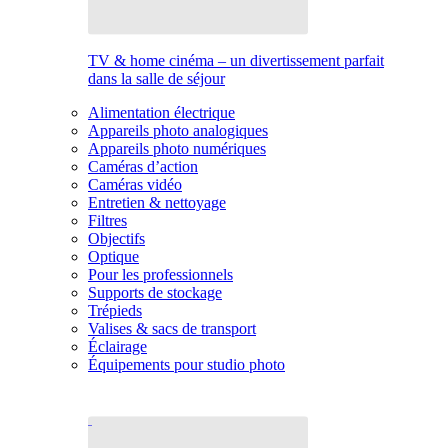
TV & home cinéma – un divertissement parfait
dans la salle de séjour
Alimentation électrique
Appareils photo analogiques
Appareils photo numériques
Caméras d’action
Caméras vidéo
Entretien & nettoyage
Filtres
Objectifs
Optique
Pour les professionnels
Supports de stockage
Trépieds
Valises & sacs de transport
Éclairage
Équipements pour studio photo