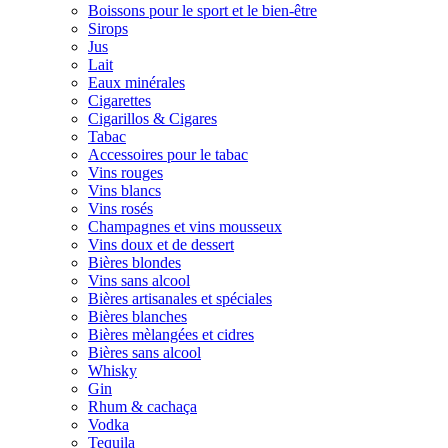
Boissons pour le sport et le bien-être
Sirops
Jus
Lait
Eaux minérales
Cigarettes
Cigarillos & Cigares
Tabac
Accessoires pour le tabac
Vins rouges
Vins blancs
Vins rosés
Champagnes et vins mousseux
Vins doux et de dessert
Bières blondes
Vins sans alcool
Bières artisanales et spéciales
Bières blanches
Bières mèlangées et cidres
Bières sans alcool
Whisky
Gin
Rhum & cachaça
Vodka
Tequila