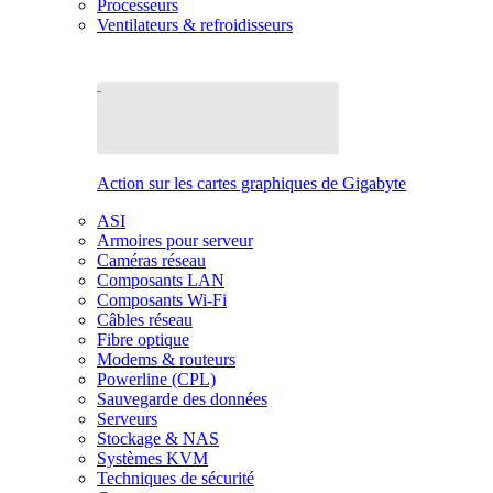
Processeurs
Ventilateurs & refroidisseurs
Action sur les cartes graphiques de Gigabyte
ASI
Armoires pour serveur
Caméras réseau
Composants LAN
Composants Wi-Fi
Câbles réseau
Fibre optique
Modems & routeurs
Powerline (CPL)
Sauvegarde des données
Serveurs
Stockage & NAS
Systèmes KVM
Techniques de sécurité