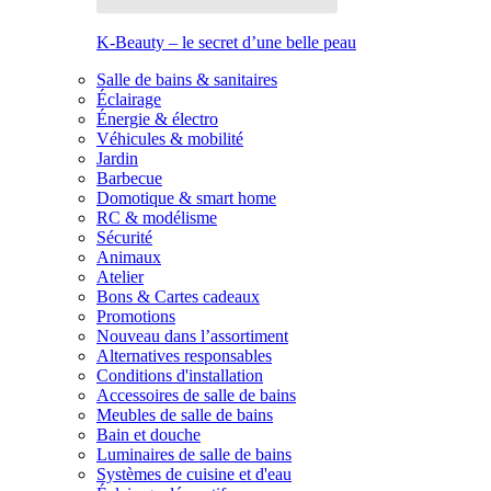
K-Beauty – le secret d’une belle peau
Salle de bains & sanitaires
Éclairage
Énergie & électro
Véhicules & mobilité
Jardin
Barbecue
Domotique & smart home
RC & modélisme
Sécurité
Animaux
Atelier
Bons & Cartes cadeaux
Promotions
Nouveau dans l’assortiment
Alternatives responsables
Conditions d'installation
Accessoires de salle de bains
Meubles de salle de bains
Bain et douche
Luminaires de salle de bains
Systèmes de cuisine et d'eau