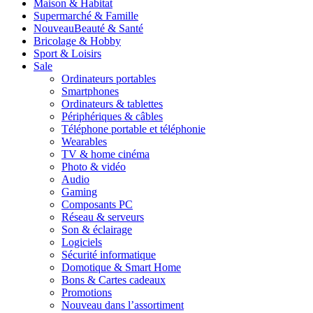
Maison & Habitat
Supermarché & Famille
Nouveau
Beauté & Santé
Bricolage & Hobby
Sport & Loisirs
Sale
Ordinateurs portables
Smartphones
Ordinateurs & tablettes
Périphériques & câbles
Téléphone portable et téléphonie
Wearables
TV & home cinéma
Photo & vidéo
Audio
Gaming
Composants PC
Réseau & serveurs
Son & éclairage
Logiciels
Sécurité informatique
Domotique & Smart Home
Bons & Cartes cadeaux
Promotions
Nouveau dans l’assortiment