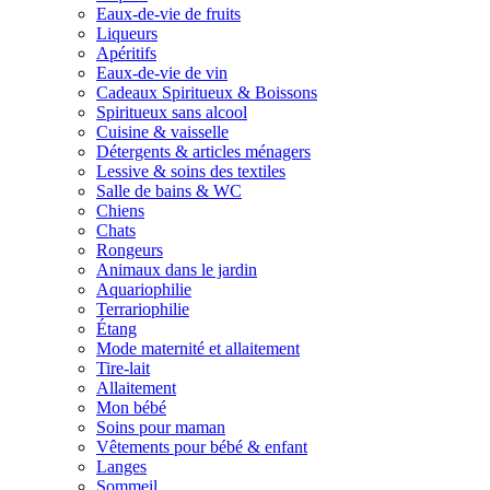
Eaux-de-vie de fruits
Liqueurs
Apéritifs
Eaux-de-vie de vin
Cadeaux Spiritueux & Boissons
Spiritueux sans alcool
Cuisine & vaisselle
Détergents & articles ménagers
Lessive & soins des textiles
Salle de bains & WC
Chiens
Chats
Rongeurs
Animaux dans le jardin
Aquariophilie
Terrariophilie
Étang
Mode maternité et allaitement
Tire-lait
Allaitement
Mon bébé
Soins pour maman
Vêtements pour bébé & enfant
Langes
Sommeil