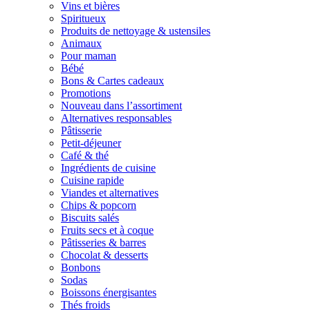
Vins et bières
Spiritueux
Produits de nettoyage & ustensiles
Animaux
Pour maman
Bébé
Bons & Cartes cadeaux
Promotions
Nouveau dans l’assortiment
Alternatives responsables
Pâtisserie
Petit-déjeuner
Café & thé
Ingrédients de cuisine
Cuisine rapide
Viandes et alternatives
Chips & popcorn
Biscuits salés
Fruits secs et à coque
Pâtisseries & barres
Chocolat & desserts
Bonbons
Sodas
Boissons énergisantes
Thés froids