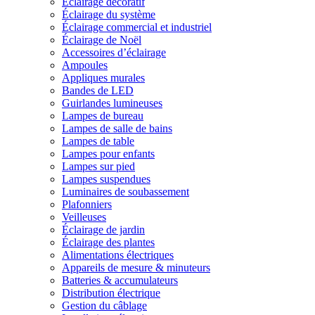
Éclairage décoratif
Éclairage du système
Éclairage commercial et industriel
Éclairage de Noël
Accessoires d’éclairage
Ampoules
Appliques murales
Bandes de LED
Guirlandes lumineuses
Lampes de bureau
Lampes de salle de bains
Lampes de table
Lampes pour enfants
Lampes sur pied
Lampes suspendues
Luminaires de soubassement
Plafonniers
Veilleuses
Éclairage de jardin
Éclairage des plantes
Alimentations électriques
Appareils de mesure & minuteurs
Batteries & accumulateurs
Distribution électrique
Gestion du câblage