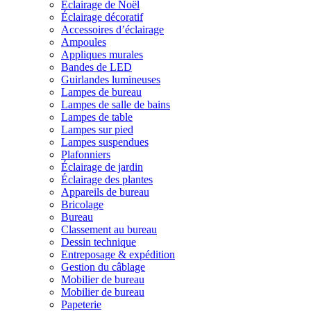
Éclairage de Noël
Éclairage décoratif
Accessoires d’éclairage
Ampoules
Appliques murales
Bandes de LED
Guirlandes lumineuses
Lampes de bureau
Lampes de salle de bains
Lampes de table
Lampes sur pied
Lampes suspendues
Plafonniers
Éclairage de jardin
Éclairage des plantes
Appareils de bureau
Bricolage
Bureau
Classement au bureau
Dessin technique
Entreposage & expédition
Gestion du câblage
Mobilier de bureau
Mobilier de bureau
Papeterie