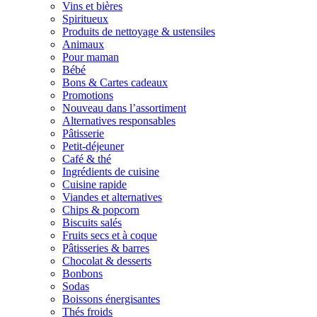
Vins et bières
Spiritueux
Produits de nettoyage & ustensiles
Animaux
Pour maman
Bébé
Bons & Cartes cadeaux
Promotions
Nouveau dans l’assortiment
Alternatives responsables
Pâtisserie
Petit-déjeuner
Café & thé
Ingrédients de cuisine
Cuisine rapide
Viandes et alternatives
Chips & popcorn
Biscuits salés
Fruits secs et à coque
Pâtisseries & barres
Chocolat & desserts
Bonbons
Sodas
Boissons énergisantes
Thés froids