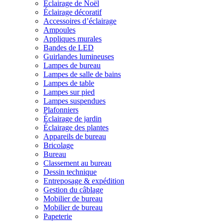
Éclairage de Noël
Éclairage décoratif
Accessoires d’éclairage
Ampoules
Appliques murales
Bandes de LED
Guirlandes lumineuses
Lampes de bureau
Lampes de salle de bains
Lampes de table
Lampes sur pied
Lampes suspendues
Plafonniers
Éclairage de jardin
Éclairage des plantes
Appareils de bureau
Bricolage
Bureau
Classement au bureau
Dessin technique
Entreposage & expédition
Gestion du câblage
Mobilier de bureau
Mobilier de bureau
Papeterie