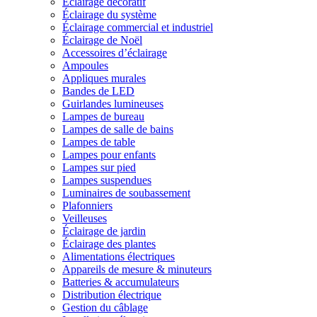
Éclairage décoratif
Éclairage du système
Éclairage commercial et industriel
Éclairage de Noël
Accessoires d’éclairage
Ampoules
Appliques murales
Bandes de LED
Guirlandes lumineuses
Lampes de bureau
Lampes de salle de bains
Lampes de table
Lampes pour enfants
Lampes sur pied
Lampes suspendues
Luminaires de soubassement
Plafonniers
Veilleuses
Éclairage de jardin
Éclairage des plantes
Alimentations électriques
Appareils de mesure & minuteurs
Batteries & accumulateurs
Distribution électrique
Gestion du câblage