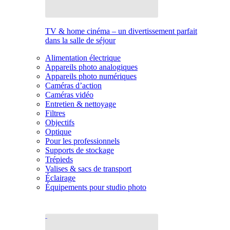
TV & home cinéma – un divertissement parfait
dans la salle de séjour
Alimentation électrique
Appareils photo analogiques
Appareils photo numériques
Caméras d’action
Caméras vidéo
Entretien & nettoyage
Filtres
Objectifs
Optique
Pour les professionnels
Supports de stockage
Trépieds
Valises & sacs de transport
Éclairage
Équipements pour studio photo