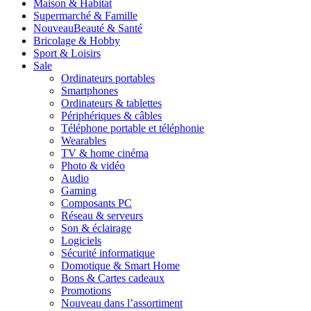
Maison & Habitat
Supermarché & Famille
Nouveau
Beauté & Santé
Bricolage & Hobby
Sport & Loisirs
Sale
Ordinateurs portables
Smartphones
Ordinateurs & tablettes
Périphériques & câbles
Téléphone portable et téléphonie
Wearables
TV & home cinéma
Photo & vidéo
Audio
Gaming
Composants PC
Réseau & serveurs
Son & éclairage
Logiciels
Sécurité informatique
Domotique & Smart Home
Bons & Cartes cadeaux
Promotions
Nouveau dans l’assortiment