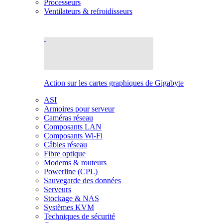
Processeurs
Ventilateurs & refroidisseurs
Action sur les cartes graphiques de Gigabyte
ASI
Armoires pour serveur
Caméras réseau
Composants LAN
Composants Wi-Fi
Câbles réseau
Fibre optique
Modems & routeurs
Powerline (CPL)
Sauvegarde des données
Serveurs
Stockage & NAS
Systèmes KVM
Techniques de sécurité