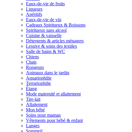
Eaux-de-vie de fruits
Liqueurs
Apéritifs
Eaux-de-vie de vin
Cadeaux Spiritueux & Boissons
Spiritueux sans alcool
Cuisine & vaisselle
Détergents & articles ménagers
Lessive & soins des textiles
Salle de bains & WC
Chiens
Chats
Rongeurs
Animaux dans le jardin
Aquariophilie
Terrariophilie
Étang
Mode maternité et allaitement
Tire-lait
Allaitement
Mon bébé
Soins pour maman
Vêtements pour bébé & enfant
Langes
Sommeil