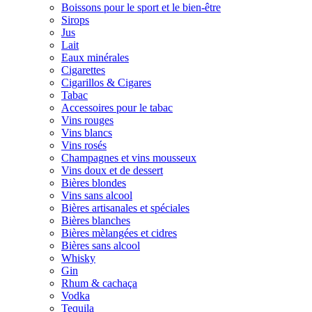
Boissons pour le sport et le bien-être
Sirops
Jus
Lait
Eaux minérales
Cigarettes
Cigarillos & Cigares
Tabac
Accessoires pour le tabac
Vins rouges
Vins blancs
Vins rosés
Champagnes et vins mousseux
Vins doux et de dessert
Bières blondes
Vins sans alcool
Bières artisanales et spéciales
Bières blanches
Bières mèlangées et cidres
Bières sans alcool
Whisky
Gin
Rhum & cachaça
Vodka
Tequila