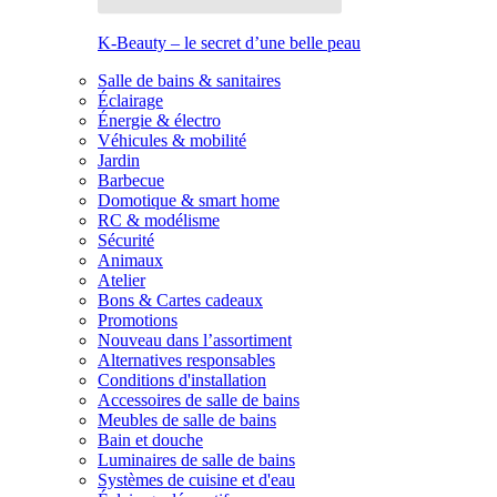
K-Beauty – le secret d’une belle peau
Salle de bains & sanitaires
Éclairage
Énergie & électro
Véhicules & mobilité
Jardin
Barbecue
Domotique & smart home
RC & modélisme
Sécurité
Animaux
Atelier
Bons & Cartes cadeaux
Promotions
Nouveau dans l’assortiment
Alternatives responsables
Conditions d'installation
Accessoires de salle de bains
Meubles de salle de bains
Bain et douche
Luminaires de salle de bains
Systèmes de cuisine et d'eau