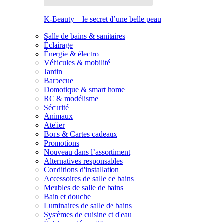
K-Beauty – le secret d’une belle peau
Salle de bains & sanitaires
Éclairage
Énergie & électro
Véhicules & mobilité
Jardin
Barbecue
Domotique & smart home
RC & modélisme
Sécurité
Animaux
Atelier
Bons & Cartes cadeaux
Promotions
Nouveau dans l’assortiment
Alternatives responsables
Conditions d'installation
Accessoires de salle de bains
Meubles de salle de bains
Bain et douche
Luminaires de salle de bains
Systèmes de cuisine et d'eau