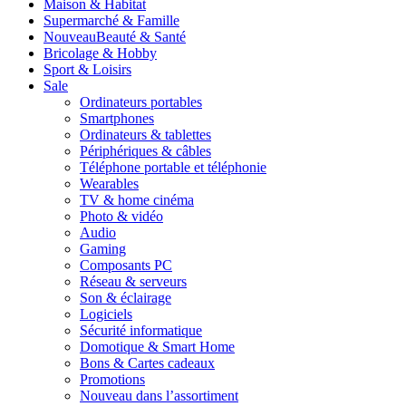
Maison & Habitat
Supermarché & Famille
Nouveau
Beauté & Santé
Bricolage & Hobby
Sport & Loisirs
Sale
Ordinateurs portables
Smartphones
Ordinateurs & tablettes
Périphériques & câbles
Téléphone portable et téléphonie
Wearables
TV & home cinéma
Photo & vidéo
Audio
Gaming
Composants PC
Réseau & serveurs
Son & éclairage
Logiciels
Sécurité informatique
Domotique & Smart Home
Bons & Cartes cadeaux
Promotions
Nouveau dans l’assortiment