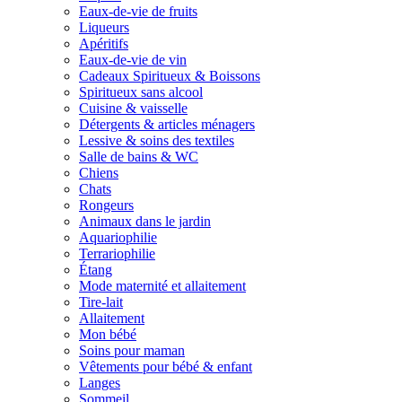
Eaux-de-vie de fruits
Liqueurs
Apéritifs
Eaux-de-vie de vin
Cadeaux Spiritueux & Boissons
Spiritueux sans alcool
Cuisine & vaisselle
Détergents & articles ménagers
Lessive & soins des textiles
Salle de bains & WC
Chiens
Chats
Rongeurs
Animaux dans le jardin
Aquariophilie
Terrariophilie
Étang
Mode maternité et allaitement
Tire-lait
Allaitement
Mon bébé
Soins pour maman
Vêtements pour bébé & enfant
Langes
Sommeil