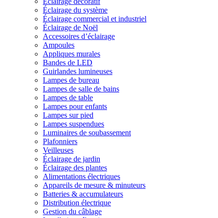
Éclairage décoratif
Éclairage du système
Éclairage commercial et industriel
Éclairage de Noël
Accessoires d’éclairage
Ampoules
Appliques murales
Bandes de LED
Guirlandes lumineuses
Lampes de bureau
Lampes de salle de bains
Lampes de table
Lampes pour enfants
Lampes sur pied
Lampes suspendues
Luminaires de soubassement
Plafonniers
Veilleuses
Éclairage de jardin
Éclairage des plantes
Alimentations électriques
Appareils de mesure & minuteurs
Batteries & accumulateurs
Distribution électrique
Gestion du câblage