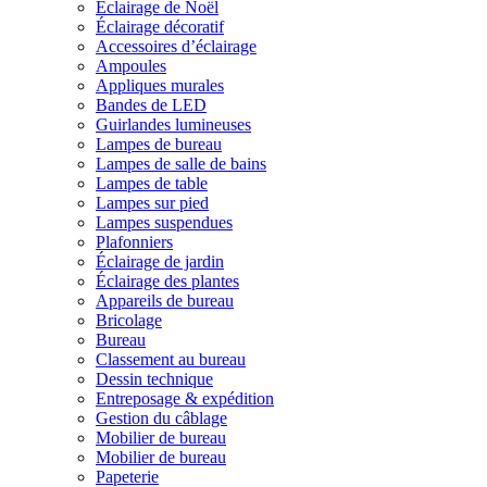
Éclairage de Noël
Éclairage décoratif
Accessoires d’éclairage
Ampoules
Appliques murales
Bandes de LED
Guirlandes lumineuses
Lampes de bureau
Lampes de salle de bains
Lampes de table
Lampes sur pied
Lampes suspendues
Plafonniers
Éclairage de jardin
Éclairage des plantes
Appareils de bureau
Bricolage
Bureau
Classement au bureau
Dessin technique
Entreposage & expédition
Gestion du câblage
Mobilier de bureau
Mobilier de bureau
Papeterie