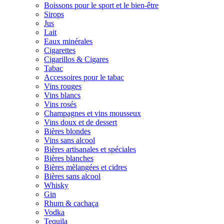
Boissons pour le sport et le bien-être
Sirops
Jus
Lait
Eaux minérales
Cigarettes
Cigarillos & Cigares
Tabac
Accessoires pour le tabac
Vins rouges
Vins blancs
Vins rosés
Champagnes et vins mousseux
Vins doux et de dessert
Bières blondes
Vins sans alcool
Bières artisanales et spéciales
Bières blanches
Bières mèlangées et cidres
Bières sans alcool
Whisky
Gin
Rhum & cachaça
Vodka
Tequila