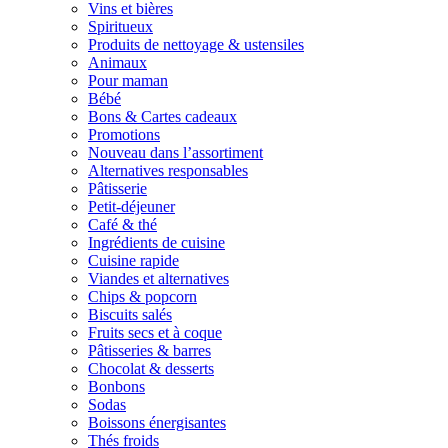
Vins et bières
Spiritueux
Produits de nettoyage & ustensiles
Animaux
Pour maman
Bébé
Bons & Cartes cadeaux
Promotions
Nouveau dans l’assortiment
Alternatives responsables
Pâtisserie
Petit-déjeuner
Café & thé
Ingrédients de cuisine
Cuisine rapide
Viandes et alternatives
Chips & popcorn
Biscuits salés
Fruits secs et à coque
Pâtisseries & barres
Chocolat & desserts
Bonbons
Sodas
Boissons énergisantes
Thés froids