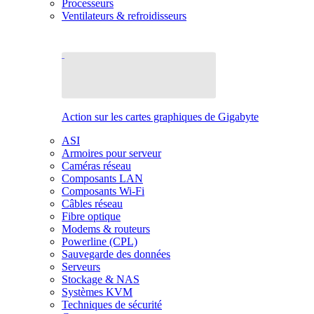
Processeurs
Ventilateurs & refroidisseurs
Action sur les cartes graphiques de Gigabyte
ASI
Armoires pour serveur
Caméras réseau
Composants LAN
Composants Wi-Fi
Câbles réseau
Fibre optique
Modems & routeurs
Powerline (CPL)
Sauvegarde des données
Serveurs
Stockage & NAS
Systèmes KVM
Techniques de sécurité