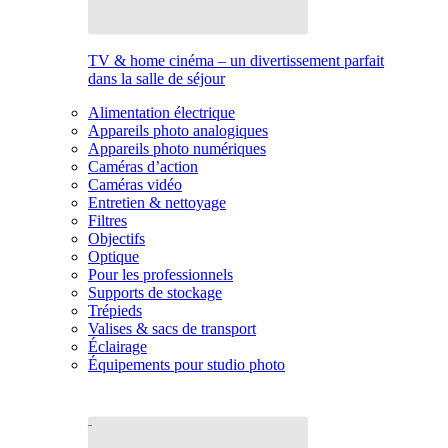
TV & home cinéma – un divertissement parfait
dans la salle de séjour
Alimentation électrique
Appareils photo analogiques
Appareils photo numériques
Caméras d’action
Caméras vidéo
Entretien & nettoyage
Filtres
Objectifs
Optique
Pour les professionnels
Supports de stockage
Trépieds
Valises & sacs de transport
Éclairage
Équipements pour studio photo