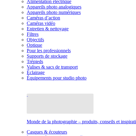
Alimentation électrique
Appareils photo analogiques
Appareils photo numériques
Caméras d’action
Caméras vidéo
Entretien & nettoyage
Filtres
Objectifs
Optique
Pour les professionnels
Supports de stockage
Trépieds
Valises & sacs de transport
Éclairage
Équipements pour studio photo
Monde de la photographie – produits, conseils et inspirat
Casques & écouteurs