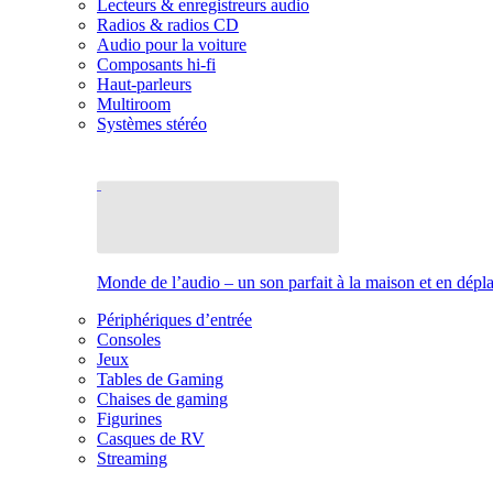
Lecteurs & enregistreurs audio
Radios & radios CD
Audio pour la voiture
Composants hi-fi
Haut-parleurs
Multiroom
Systèmes stéréo
Monde de l’audio – un son parfait à la maison et en dép
Périphériques d’entrée
Consoles
Jeux
Tables de Gaming
Chaises de gaming
Figurines
Casques de RV
Streaming