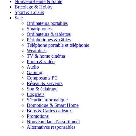
Nouveau
Beauté & Santé
Bricolage & Hobby
Sport & Loisirs
Sale
Ordinateurs portables
Smartphones
Ordinateurs & tablettes
Périphériques & câbles
Téléphone portable et téléphonie
Wearables
TV & home cinéma
Photo & vidéo
Audio
Gaming
Composants PC
Réseau & serveurs
Son & éclairage
Logiciels
Sécurité informatique
Domotique & Smart Home
Bons & Cartes cadeaux
Promotions
Nouveau dans l’assortiment
Alternatives responsables