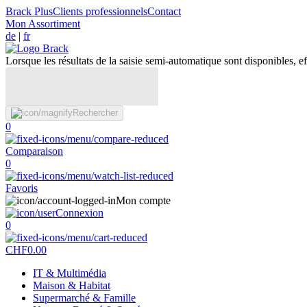
Brack Plus
Clients professionnels
Contact
Mon Assortiment
de
|
fr
Lorsque les résultats de la saisie semi-automatique sont disponibles, eff
Rechercher
0
Comparaison
0
Favoris
Mon compte
Connexion
0
CHF
0.00
IT & Multimédia
Maison & Habitat
Supermarché & Famille