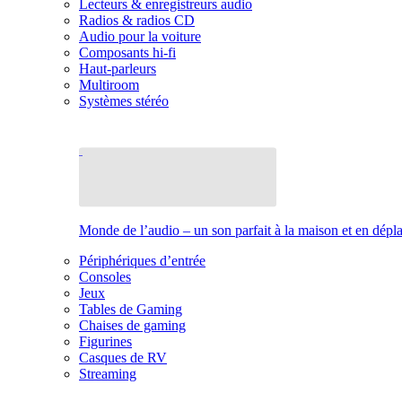
Lecteurs & enregistreurs audio
Radios & radios CD
Audio pour la voiture
Composants hi-fi
Haut-parleurs
Multiroom
Systèmes stéréo
Monde de l’audio – un son parfait à la maison et en dép
Périphériques d’entrée
Consoles
Jeux
Tables de Gaming
Chaises de gaming
Figurines
Casques de RV
Streaming