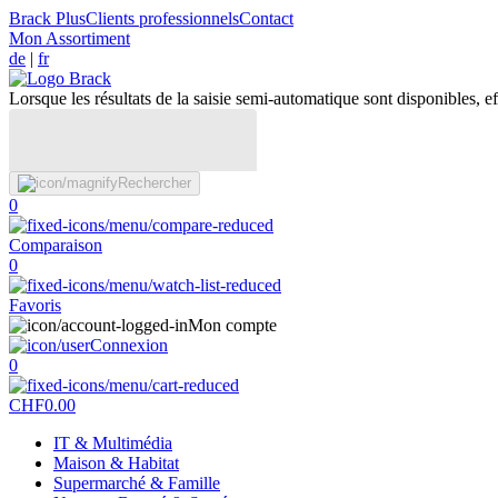
Brack Plus
Clients professionnels
Contact
Mon Assortiment
de
|
fr
Lorsque les résultats de la saisie semi-automatique sont disponibles, eff
Rechercher
0
Comparaison
0
Favoris
Mon compte
Connexion
0
CHF
0.00
IT & Multimédia
Maison & Habitat
Supermarché & Famille