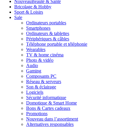
Nouveau
Beauté & Santé
Bricolage & Hobby
Sport & Loisirs
Sale
Ordinateurs portables
Smartphones
Ordinateurs & tablettes
Périphériques & câbles
Téléphone portable et téléphonie
Wearables
TV & home cinéma
Photo & vidéo
Audio
Gaming
Composants PC
Réseau & serveurs
Son & éclairage
Logiciels
Sécurité informatique
Domotique & Smart Home
Bons & Cartes cadeaux
Promotions
Nouveau dans l’assortiment
Alternatives responsables