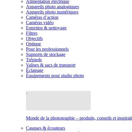
Alimentation électrique
Appareils photo analogiques
Appareils photo numériques
Caméras d’action
Caméras vidéo
Entretien & nettoyage
Filtres
Objectifs
Optique
Pour les professionnels
Supports de stockage
Trépieds
Valises & sacs de transport
Éclairage
Équipements pour studio photo
Monde de la photographie – produits, conseils et inspirat
Casques & écouteurs