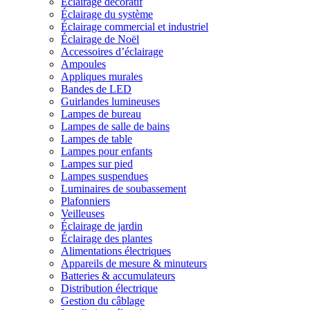
Éclairage décoratif
Éclairage du système
Éclairage commercial et industriel
Éclairage de Noël
Accessoires d’éclairage
Ampoules
Appliques murales
Bandes de LED
Guirlandes lumineuses
Lampes de bureau
Lampes de salle de bains
Lampes de table
Lampes pour enfants
Lampes sur pied
Lampes suspendues
Luminaires de soubassement
Plafonniers
Veilleuses
Éclairage de jardin
Éclairage des plantes
Alimentations électriques
Appareils de mesure & minuteurs
Batteries & accumulateurs
Distribution électrique
Gestion du câblage