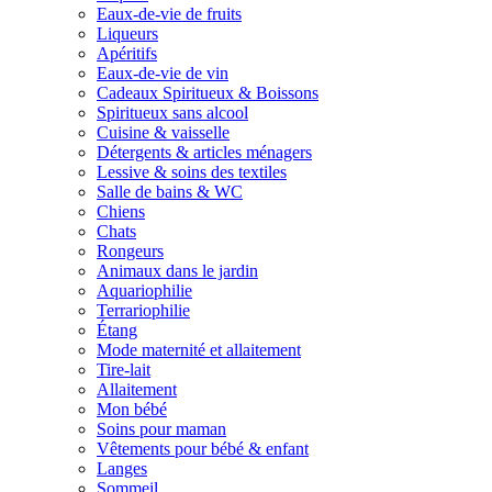
Eaux-de-vie de fruits
Liqueurs
Apéritifs
Eaux-de-vie de vin
Cadeaux Spiritueux & Boissons
Spiritueux sans alcool
Cuisine & vaisselle
Détergents & articles ménagers
Lessive & soins des textiles
Salle de bains & WC
Chiens
Chats
Rongeurs
Animaux dans le jardin
Aquariophilie
Terrariophilie
Étang
Mode maternité et allaitement
Tire-lait
Allaitement
Mon bébé
Soins pour maman
Vêtements pour bébé & enfant
Langes
Sommeil