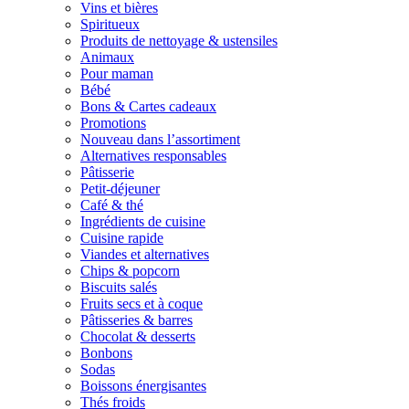
Vins et bières
Spiritueux
Produits de nettoyage & ustensiles
Animaux
Pour maman
Bébé
Bons & Cartes cadeaux
Promotions
Nouveau dans l’assortiment
Alternatives responsables
Pâtisserie
Petit-déjeuner
Café & thé
Ingrédients de cuisine
Cuisine rapide
Viandes et alternatives
Chips & popcorn
Biscuits salés
Fruits secs et à coque
Pâtisseries & barres
Chocolat & desserts
Bonbons
Sodas
Boissons énergisantes
Thés froids