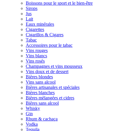
Boissons pour le sport et le bien-être
Sirops
Jus
Lait
Eaux minérales
Cigarettes
Cigarillos & Cigares
Tabac
Accessoires pour le tabac
Vins rouges
Vins blancs
Vins rosés
Champagnes et vins mousseux
Vins doux et de dessert
Bières blondes
Vins sans alcool
Bières artisanales et spéciales
Bières blanches
Bières mèlangées et cidres
Bières sans alcool
Whisky
Gin
Rhum & cachaça
Vodka
Tequila