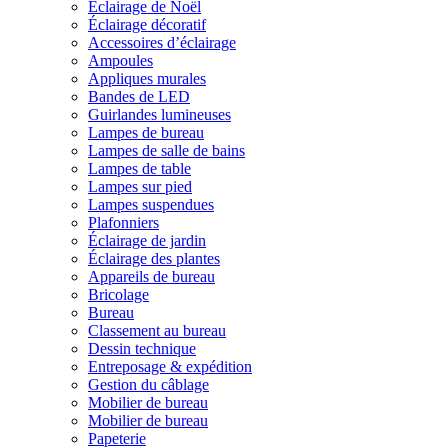
Éclairage de Noël
Éclairage décoratif
Accessoires d’éclairage
Ampoules
Appliques murales
Bandes de LED
Guirlandes lumineuses
Lampes de bureau
Lampes de salle de bains
Lampes de table
Lampes sur pied
Lampes suspendues
Plafonniers
Éclairage de jardin
Éclairage des plantes
Appareils de bureau
Bricolage
Bureau
Classement au bureau
Dessin technique
Entreposage & expédition
Gestion du câblage
Mobilier de bureau
Mobilier de bureau
Papeterie