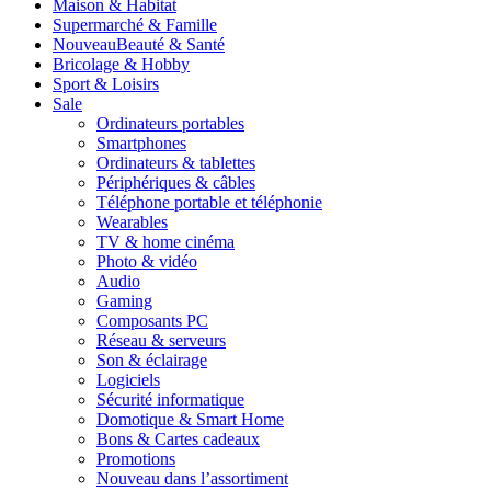
Maison & Habitat
Supermarché & Famille
Nouveau
Beauté & Santé
Bricolage & Hobby
Sport & Loisirs
Sale
Ordinateurs portables
Smartphones
Ordinateurs & tablettes
Périphériques & câbles
Téléphone portable et téléphonie
Wearables
TV & home cinéma
Photo & vidéo
Audio
Gaming
Composants PC
Réseau & serveurs
Son & éclairage
Logiciels
Sécurité informatique
Domotique & Smart Home
Bons & Cartes cadeaux
Promotions
Nouveau dans l’assortiment