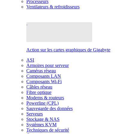
Processeurs
Ventilateurs & refroidisseurs
Action sur les cartes graphiques de Gigabyte
ASI
Armoires pour serveur
Caméras réseau
Composants LAN
Composants Wi-Fi
Câbles réseau
Fibre optique
Modems & routeurs
Powerline (CPL)
Sauvegarde des données
Serveurs
Stockage & NAS
Systèmes KVM
Techniques de sécurité