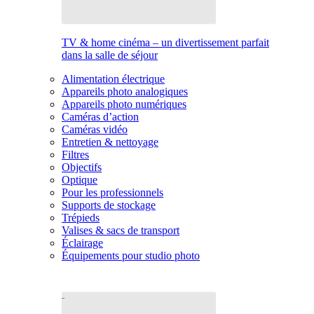
TV & home cinéma – un divertissement parfait
dans la salle de séjour
Alimentation électrique
Appareils photo analogiques
Appareils photo numériques
Caméras d’action
Caméras vidéo
Entretien & nettoyage
Filtres
Objectifs
Optique
Pour les professionnels
Supports de stockage
Trépieds
Valises & sacs de transport
Éclairage
Équipements pour studio photo