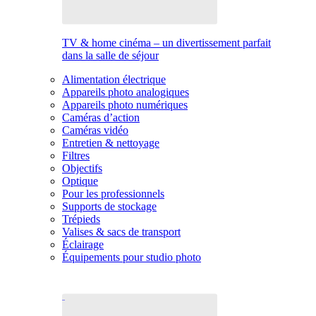
TV & home cinéma – un divertissement parfait
dans la salle de séjour
Alimentation électrique
Appareils photo analogiques
Appareils photo numériques
Caméras d’action
Caméras vidéo
Entretien & nettoyage
Filtres
Objectifs
Optique
Pour les professionnels
Supports de stockage
Trépieds
Valises & sacs de transport
Éclairage
Équipements pour studio photo