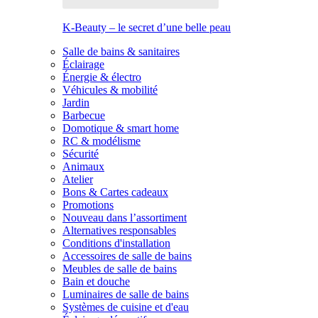
K-Beauty – le secret d’une belle peau
Salle de bains & sanitaires
Éclairage
Énergie & électro
Véhicules & mobilité
Jardin
Barbecue
Domotique & smart home
RC & modélisme
Sécurité
Animaux
Atelier
Bons & Cartes cadeaux
Promotions
Nouveau dans l’assortiment
Alternatives responsables
Conditions d'installation
Accessoires de salle de bains
Meubles de salle de bains
Bain et douche
Luminaires de salle de bains
Systèmes de cuisine et d'eau