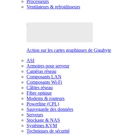
Processeurs
Ventilateurs & refroidisseurs
Action sur les cartes graphiques de Gigabyte
ASI
Armoires pour serveur
Caméras réseau
Composants LAN
Composants Wi-Fi
Câbles réseau
Fibre optique
Modems & routeurs
Powerline (CPL)
Sauvegarde des données
Serveurs
Stockage & NAS
Systèmes KVM
Techniques de sécurité