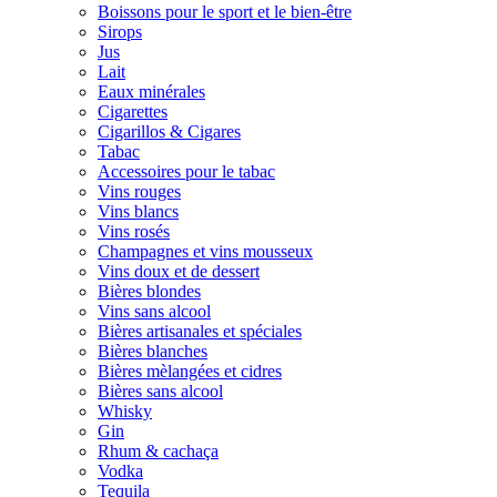
Boissons pour le sport et le bien-être
Sirops
Jus
Lait
Eaux minérales
Cigarettes
Cigarillos & Cigares
Tabac
Accessoires pour le tabac
Vins rouges
Vins blancs
Vins rosés
Champagnes et vins mousseux
Vins doux et de dessert
Bières blondes
Vins sans alcool
Bières artisanales et spéciales
Bières blanches
Bières mèlangées et cidres
Bières sans alcool
Whisky
Gin
Rhum & cachaça
Vodka
Tequila