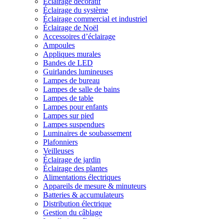
Éclairage décoratif
Éclairage du système
Éclairage commercial et industriel
Éclairage de Noël
Accessoires d’éclairage
Ampoules
Appliques murales
Bandes de LED
Guirlandes lumineuses
Lampes de bureau
Lampes de salle de bains
Lampes de table
Lampes pour enfants
Lampes sur pied
Lampes suspendues
Luminaires de soubassement
Plafonniers
Veilleuses
Éclairage de jardin
Éclairage des plantes
Alimentations électriques
Appareils de mesure & minuteurs
Batteries & accumulateurs
Distribution électrique
Gestion du câblage