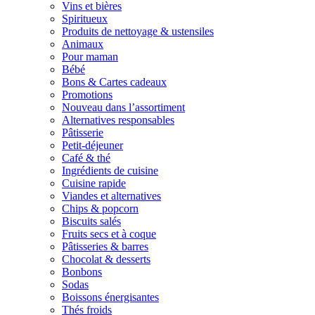
Vins et bières
Spiritueux
Produits de nettoyage & ustensiles
Animaux
Pour maman
Bébé
Bons & Cartes cadeaux
Promotions
Nouveau dans l’assortiment
Alternatives responsables
Pâtisserie
Petit-déjeuner
Café & thé
Ingrédients de cuisine
Cuisine rapide
Viandes et alternatives
Chips & popcorn
Biscuits salés
Fruits secs et à coque
Pâtisseries & barres
Chocolat & desserts
Bonbons
Sodas
Boissons énergisantes
Thés froids