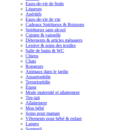
Eaux-de-vie de fruits
Liqueurs
Apéritifs
Eaux-de-vie de vin
Cadeaux Spiritueux & Boissons
Spiritueux sans alcool
Cuisine & vaisselle
Détergents & articles ménagers
Lessive & soins des textiles
Salle de bains & WC
Chiens
Chats
Rongeurs
Animaux dans le jardin
Aquariophilie
Terrariophilie
Étang
Mode maternité et allaitement
Tire-lait
Allaitement
Mon bébé
Soins pour maman
Vêtements pour bébé & enfant
Langes
Sommeil