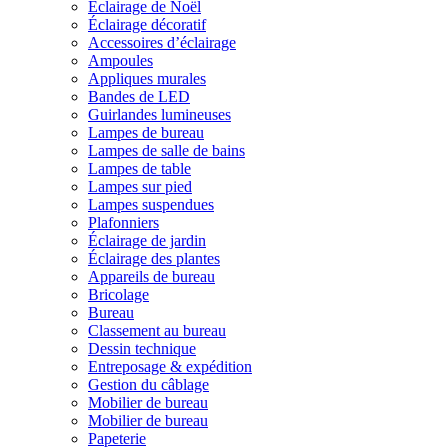
Éclairage de Noël
Éclairage décoratif
Accessoires d’éclairage
Ampoules
Appliques murales
Bandes de LED
Guirlandes lumineuses
Lampes de bureau
Lampes de salle de bains
Lampes de table
Lampes sur pied
Lampes suspendues
Plafonniers
Éclairage de jardin
Éclairage des plantes
Appareils de bureau
Bricolage
Bureau
Classement au bureau
Dessin technique
Entreposage & expédition
Gestion du câblage
Mobilier de bureau
Mobilier de bureau
Papeterie