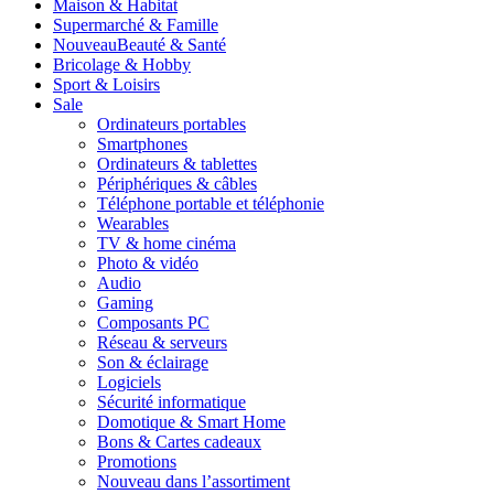
Maison & Habitat
Supermarché & Famille
Nouveau
Beauté & Santé
Bricolage & Hobby
Sport & Loisirs
Sale
Ordinateurs portables
Smartphones
Ordinateurs & tablettes
Périphériques & câbles
Téléphone portable et téléphonie
Wearables
TV & home cinéma
Photo & vidéo
Audio
Gaming
Composants PC
Réseau & serveurs
Son & éclairage
Logiciels
Sécurité informatique
Domotique & Smart Home
Bons & Cartes cadeaux
Promotions
Nouveau dans l’assortiment