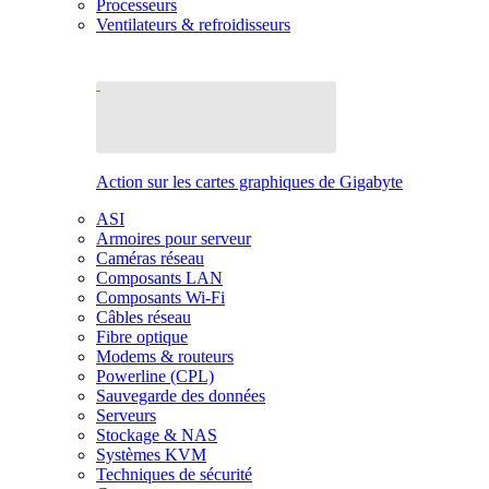
Processeurs
Ventilateurs & refroidisseurs
Action sur les cartes graphiques de Gigabyte
ASI
Armoires pour serveur
Caméras réseau
Composants LAN
Composants Wi-Fi
Câbles réseau
Fibre optique
Modems & routeurs
Powerline (CPL)
Sauvegarde des données
Serveurs
Stockage & NAS
Systèmes KVM
Techniques de sécurité