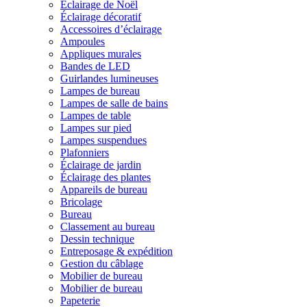
Éclairage de Noël
Éclairage décoratif
Accessoires d’éclairage
Ampoules
Appliques murales
Bandes de LED
Guirlandes lumineuses
Lampes de bureau
Lampes de salle de bains
Lampes de table
Lampes sur pied
Lampes suspendues
Plafonniers
Éclairage de jardin
Éclairage des plantes
Appareils de bureau
Bricolage
Bureau
Classement au bureau
Dessin technique
Entreposage & expédition
Gestion du câblage
Mobilier de bureau
Mobilier de bureau
Papeterie