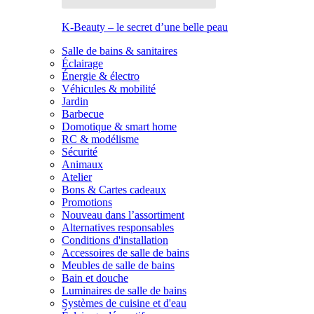
K-Beauty – le secret d’une belle peau
Salle de bains & sanitaires
Éclairage
Énergie & électro
Véhicules & mobilité
Jardin
Barbecue
Domotique & smart home
RC & modélisme
Sécurité
Animaux
Atelier
Bons & Cartes cadeaux
Promotions
Nouveau dans l’assortiment
Alternatives responsables
Conditions d'installation
Accessoires de salle de bains
Meubles de salle de bains
Bain et douche
Luminaires de salle de bains
Systèmes de cuisine et d'eau