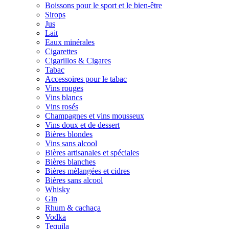
Boissons pour le sport et le bien-être
Sirops
Jus
Lait
Eaux minérales
Cigarettes
Cigarillos & Cigares
Tabac
Accessoires pour le tabac
Vins rouges
Vins blancs
Vins rosés
Champagnes et vins mousseux
Vins doux et de dessert
Bières blondes
Vins sans alcool
Bières artisanales et spéciales
Bières blanches
Bières mèlangées et cidres
Bières sans alcool
Whisky
Gin
Rhum & cachaça
Vodka
Tequila