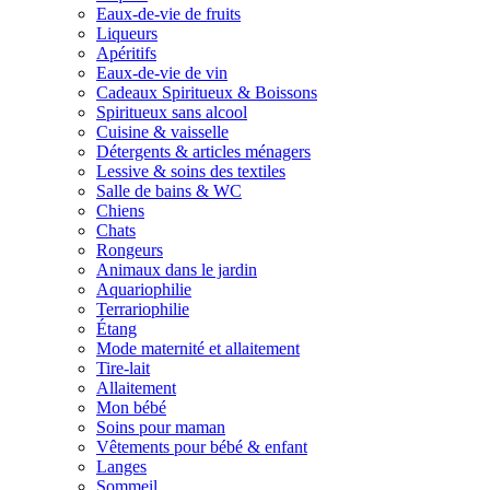
Eaux-de-vie de fruits
Liqueurs
Apéritifs
Eaux-de-vie de vin
Cadeaux Spiritueux & Boissons
Spiritueux sans alcool
Cuisine & vaisselle
Détergents & articles ménagers
Lessive & soins des textiles
Salle de bains & WC
Chiens
Chats
Rongeurs
Animaux dans le jardin
Aquariophilie
Terrariophilie
Étang
Mode maternité et allaitement
Tire-lait
Allaitement
Mon bébé
Soins pour maman
Vêtements pour bébé & enfant
Langes
Sommeil