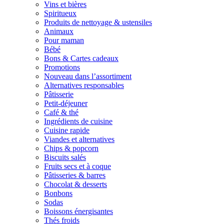
Vins et bières
Spiritueux
Produits de nettoyage & ustensiles
Animaux
Pour maman
Bébé
Bons & Cartes cadeaux
Promotions
Nouveau dans l’assortiment
Alternatives responsables
Pâtisserie
Petit-déjeuner
Café & thé
Ingrédients de cuisine
Cuisine rapide
Viandes et alternatives
Chips & popcorn
Biscuits salés
Fruits secs et à coque
Pâtisseries & barres
Chocolat & desserts
Bonbons
Sodas
Boissons énergisantes
Thés froids