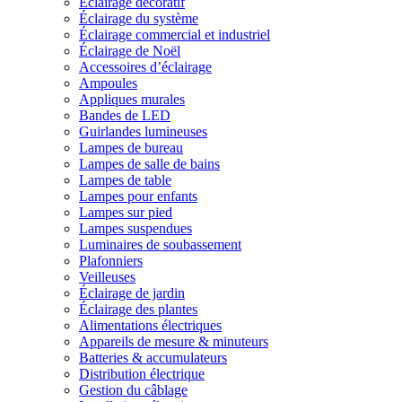
Éclairage décoratif
Éclairage du système
Éclairage commercial et industriel
Éclairage de Noël
Accessoires d’éclairage
Ampoules
Appliques murales
Bandes de LED
Guirlandes lumineuses
Lampes de bureau
Lampes de salle de bains
Lampes de table
Lampes pour enfants
Lampes sur pied
Lampes suspendues
Luminaires de soubassement
Plafonniers
Veilleuses
Éclairage de jardin
Éclairage des plantes
Alimentations électriques
Appareils de mesure & minuteurs
Batteries & accumulateurs
Distribution électrique
Gestion du câblage