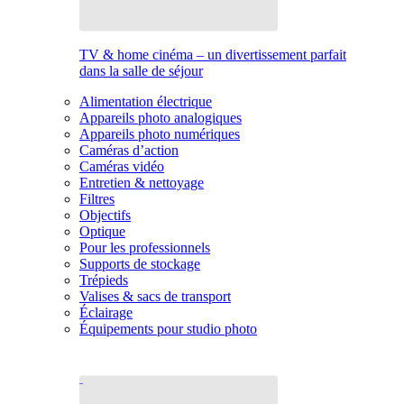
TV & home cinéma – un divertissement parfait
dans la salle de séjour
Alimentation électrique
Appareils photo analogiques
Appareils photo numériques
Caméras d’action
Caméras vidéo
Entretien & nettoyage
Filtres
Objectifs
Optique
Pour les professionnels
Supports de stockage
Trépieds
Valises & sacs de transport
Éclairage
Équipements pour studio photo