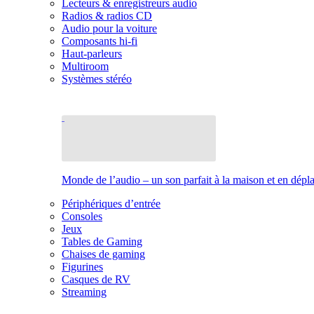
Lecteurs & enregistreurs audio
Radios & radios CD
Audio pour la voiture
Composants hi-fi
Haut-parleurs
Multiroom
Systèmes stéréo
Monde de l’audio – un son parfait à la maison et en dép
Périphériques d’entrée
Consoles
Jeux
Tables de Gaming
Chaises de gaming
Figurines
Casques de RV
Streaming