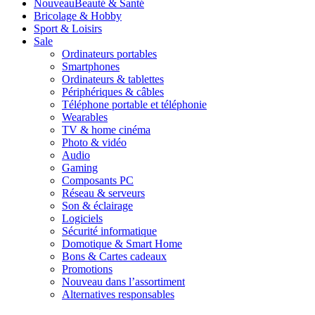
Nouveau
Beauté & Santé
Bricolage & Hobby
Sport & Loisirs
Sale
Ordinateurs portables
Smartphones
Ordinateurs & tablettes
Périphériques & câbles
Téléphone portable et téléphonie
Wearables
TV & home cinéma
Photo & vidéo
Audio
Gaming
Composants PC
Réseau & serveurs
Son & éclairage
Logiciels
Sécurité informatique
Domotique & Smart Home
Bons & Cartes cadeaux
Promotions
Nouveau dans l’assortiment
Alternatives responsables