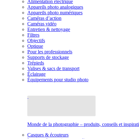
Alimentation électrique
Appareils photo analogiques
Appareils photo numériques
Caméras d’action
Caméras vidéo
Entretien & nettoyage
Filtres
Objectifs
Optique
Pour les professionnels
Supports de stockage
Trépieds
Valises & sacs de transport
Éclairage
Équipements pour studio photo
Monde de la photographie – produits, conseils et inspirat
Casques & écouteurs