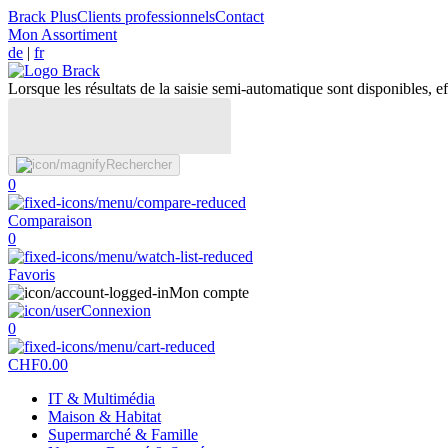
Brack Plus
Clients professionnels
Contact
Mon Assortiment
de
|
fr
Lorsque les résultats de la saisie semi-automatique sont disponibles, eff
Rechercher
0
Comparaison
0
Favoris
Mon compte
Connexion
0
CHF
0.00
IT & Multimédia
Maison & Habitat
Supermarché & Famille