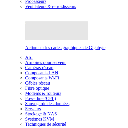
Processeurs
Ventilateurs & refroidisseurs
Action sur les cartes graphiques de Gigabyte
ASI
Armoires pour serveur
Caméras réseau
Composants LAN
Composants Wi-Fi
Câbles réseau
Fibre optique
Modems & routeurs
Powerline (CPL)
Sauvegarde des données
Serveurs
Stockage & NAS
Systèmes KVM
Techniques de sécurité