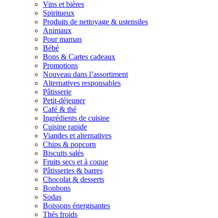
Vins et bières
Spiritueux
Produits de nettoyage & ustensiles
Animaux
Pour maman
Bébé
Bons & Cartes cadeaux
Promotions
Nouveau dans l’assortiment
Alternatives responsables
Pâtisserie
Petit-déjeuner
Café & thé
Ingrédients de cuisine
Cuisine rapide
Viandes et alternatives
Chips & popcorn
Biscuits salés
Fruits secs et à coque
Pâtisseries & barres
Chocolat & desserts
Bonbons
Sodas
Boissons énergisantes
Thés froids