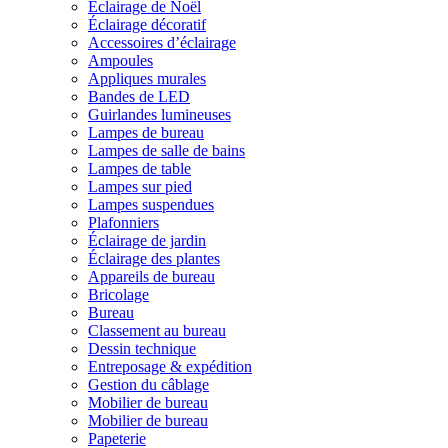
Éclairage de Noël
Éclairage décoratif
Accessoires d’éclairage
Ampoules
Appliques murales
Bandes de LED
Guirlandes lumineuses
Lampes de bureau
Lampes de salle de bains
Lampes de table
Lampes sur pied
Lampes suspendues
Plafonniers
Éclairage de jardin
Éclairage des plantes
Appareils de bureau
Bricolage
Bureau
Classement au bureau
Dessin technique
Entreposage & expédition
Gestion du câblage
Mobilier de bureau
Mobilier de bureau
Papeterie