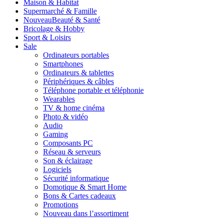
Maison & Habitat
Supermarché & Famille
Nouveau
Beauté & Santé
Bricolage & Hobby
Sport & Loisirs
Sale
Ordinateurs portables
Smartphones
Ordinateurs & tablettes
Périphériques & câbles
Téléphone portable et téléphonie
Wearables
TV & home cinéma
Photo & vidéo
Audio
Gaming
Composants PC
Réseau & serveurs
Son & éclairage
Logiciels
Sécurité informatique
Domotique & Smart Home
Bons & Cartes cadeaux
Promotions
Nouveau dans l’assortiment