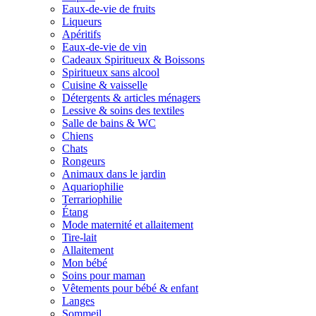
Eaux-de-vie de fruits
Liqueurs
Apéritifs
Eaux-de-vie de vin
Cadeaux Spiritueux & Boissons
Spiritueux sans alcool
Cuisine & vaisselle
Détergents & articles ménagers
Lessive & soins des textiles
Salle de bains & WC
Chiens
Chats
Rongeurs
Animaux dans le jardin
Aquariophilie
Terrariophilie
Étang
Mode maternité et allaitement
Tire-lait
Allaitement
Mon bébé
Soins pour maman
Vêtements pour bébé & enfant
Langes
Sommeil