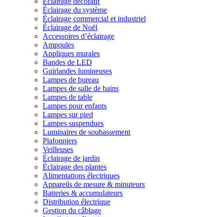
Éclairage décoratif
Éclairage du système
Éclairage commercial et industriel
Éclairage de Noël
Accessoires d’éclairage
Ampoules
Appliques murales
Bandes de LED
Guirlandes lumineuses
Lampes de bureau
Lampes de salle de bains
Lampes de table
Lampes pour enfants
Lampes sur pied
Lampes suspendues
Luminaires de soubassement
Plafonniers
Veilleuses
Éclairage de jardin
Éclairage des plantes
Alimentations électriques
Appareils de mesure & minuteurs
Batteries & accumulateurs
Distribution électrique
Gestion du câblage