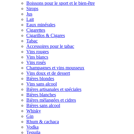
Boissons pour le sport et le bien-être
Sirops
Jus
Lait
Eaux minérales
Cigarettes
Cigarillos & Cigares
Tabac
Accessoires pour le tabac
Vins rouges
Vins blancs
Vins rosés
Champagnes et vins mousseux
Vins doux et de dessert
Bières blondes
Vins sans alcool
Bières artisanales et spéciales
Bières blanches
Bières mèlangées et cidres
Bières sans alcool
Whisky
Gin
Rhum & cachaça
Vodka
Tequila