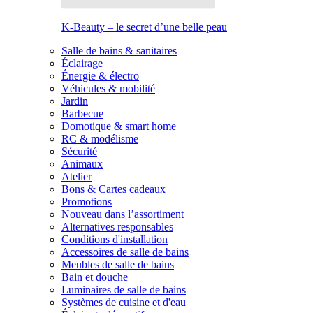
K-Beauty – le secret d’une belle peau
Salle de bains & sanitaires
Éclairage
Énergie & électro
Véhicules & mobilité
Jardin
Barbecue
Domotique & smart home
RC & modélisme
Sécurité
Animaux
Atelier
Bons & Cartes cadeaux
Promotions
Nouveau dans l’assortiment
Alternatives responsables
Conditions d'installation
Accessoires de salle de bains
Meubles de salle de bains
Bain et douche
Luminaires de salle de bains
Systèmes de cuisine et d'eau