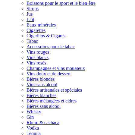
Boissons pour le sport et le bien-être
Sirops
Jus
Lait
Eaux minérales
Cigarettes
Cigarillos & Cigares
Tabac
Accessoires pour le tabac
Vins rouges
Vins blancs
Vins rosés
Champagnes et vins mousseux
Vins doux et de dessert
Bières blondes
Vins sans alcool
Bières artisanales et spéciales
Bières blanches
Bières mèlangées et cidres
Bières sans alcool
Whisky
Gin
Rhum & cachaça
Vodka
Tequila