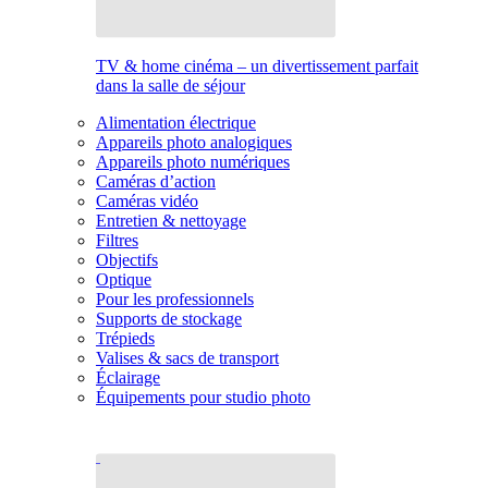
TV & home cinéma – un divertissement parfait
dans la salle de séjour
Alimentation électrique
Appareils photo analogiques
Appareils photo numériques
Caméras d’action
Caméras vidéo
Entretien & nettoyage
Filtres
Objectifs
Optique
Pour les professionnels
Supports de stockage
Trépieds
Valises & sacs de transport
Éclairage
Équipements pour studio photo