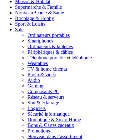
Maison & Habitat
Supermarché & Famille
Nouveau
Beauté & Santé
Bricolage & Hobby
Sport & Loisirs
Sale
Ordinateurs portables
Smartphones
Ordinateurs & tablettes
Périphériques & câbles
Téléphone portable et téléphonie
Wearables
TV & home cinéma
Photo & vidéo
Audio
Gaming
Composants PC
Réseau & serveurs
Son & éclairage
Logiciels
Sécurité informatique
Domotique & Smart Home
Bons & Cartes cadeaux
Promotions
Nouveau dans l’assortiment