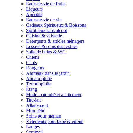
Eaux-de-vie de fruits
Liqueurs
Apéritifs
Eaux-de-vie de vin
Cadeaux Spiritueux & Boissons
Spiritueux sans alcool
Cuisine & vaisselle
Détergents & articles ménagers
Lessive & soins des textiles
Salle de bains & WC
Chiens
Chats
Rongeurs
Animaux dans le jardin
Aquariophilie
Terrariophilie
Étang
Mode maternité et allaitement
Tire-lait
Allaitement
Mon bébé
Soins pour maman
Vêtements pour bébé & enfant
Langes
Sommeil