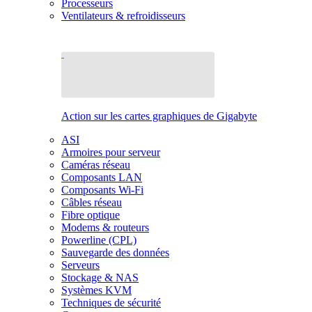
Processeurs
Ventilateurs & refroidisseurs
Action sur les cartes graphiques de Gigabyte
ASI
Armoires pour serveur
Caméras réseau
Composants LAN
Composants Wi-Fi
Câbles réseau
Fibre optique
Modems & routeurs
Powerline (CPL)
Sauvegarde des données
Serveurs
Stockage & NAS
Systèmes KVM
Techniques de sécurité