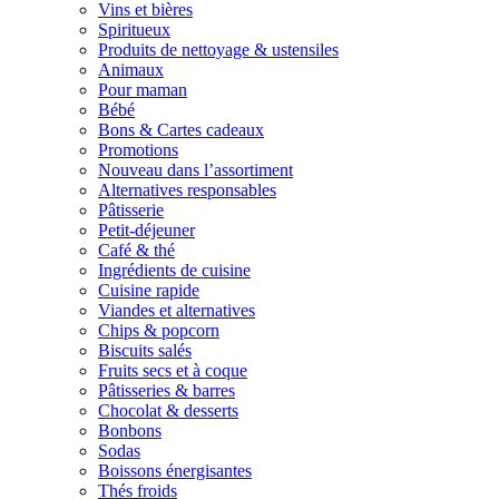
Vins et bières
Spiritueux
Produits de nettoyage & ustensiles
Animaux
Pour maman
Bébé
Bons & Cartes cadeaux
Promotions
Nouveau dans l’assortiment
Alternatives responsables
Pâtisserie
Petit-déjeuner
Café & thé
Ingrédients de cuisine
Cuisine rapide
Viandes et alternatives
Chips & popcorn
Biscuits salés
Fruits secs et à coque
Pâtisseries & barres
Chocolat & desserts
Bonbons
Sodas
Boissons énergisantes
Thés froids