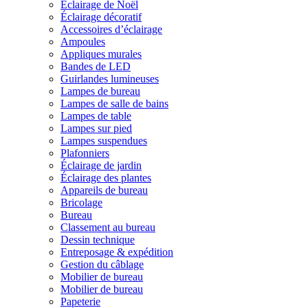
Éclairage de Noël
Éclairage décoratif
Accessoires d’éclairage
Ampoules
Appliques murales
Bandes de LED
Guirlandes lumineuses
Lampes de bureau
Lampes de salle de bains
Lampes de table
Lampes sur pied
Lampes suspendues
Plafonniers
Éclairage de jardin
Éclairage des plantes
Appareils de bureau
Bricolage
Bureau
Classement au bureau
Dessin technique
Entreposage & expédition
Gestion du câblage
Mobilier de bureau
Mobilier de bureau
Papeterie