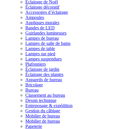
Éclairage de Noël
Éclairage décoratif
Accessoires d’éclairage
Ampoules
Appliques murales
Bandes de LED
Guirlandes lumineuses
Lampes de bureau
Lampes de salle de bains
Lampes de table
Lampes sur pied
Lampes suspendues
Plafonniers
Éclairage de jardin
Éclairage des plantes
Appareils de bureau
Bricolage
Bureau
Classement au bureau
Dessin technique
Entreposage & expédition
Gestion du câblage
Mobilier de bureau
Mobilier de bureau
Papeterie