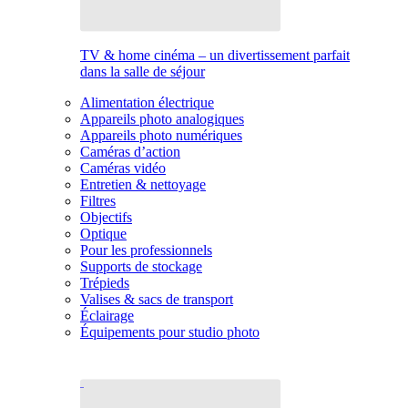
TV & home cinéma – un divertissement parfait
dans la salle de séjour
Alimentation électrique
Appareils photo analogiques
Appareils photo numériques
Caméras d’action
Caméras vidéo
Entretien & nettoyage
Filtres
Objectifs
Optique
Pour les professionnels
Supports de stockage
Trépieds
Valises & sacs de transport
Éclairage
Équipements pour studio photo