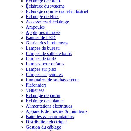
Éclairage décoratif
Éclairage du système
Éclairage commercial et industriel
Éclairage de Noël
Accessoires d’éclairage
Ampoules
Appliques murales
Bandes de LED
Guirlandes lumineuses
Lampes de bureau
Lampes de salle de bains
Lampes de table
Lampes pour enfants
Lampes sur pied
Lampes suspendues
Luminaires de soubassement
Plafonniers
Veilleuses
Éclairage de jardin
Éclairage des plantes
Alimentations électriques
Appareils de mesure & minuteurs
Batteries & accumulateurs
Distribution électrique
Gestion du câblage