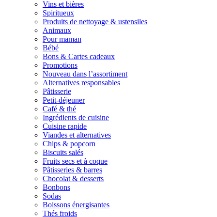
Vins et bières
Spiritueux
Produits de nettoyage & ustensiles
Animaux
Pour maman
Bébé
Bons & Cartes cadeaux
Promotions
Nouveau dans l’assortiment
Alternatives responsables
Pâtisserie
Petit-déjeuner
Café & thé
Ingrédients de cuisine
Cuisine rapide
Viandes et alternatives
Chips & popcorn
Biscuits salés
Fruits secs et à coque
Pâtisseries & barres
Chocolat & desserts
Bonbons
Sodas
Boissons énergisantes
Thés froids