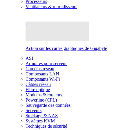
Processeurs
Ventilateurs & refroidisseurs
Action sur les cartes graphiques de Gigabyte
ASI
Armoires pour serveur
Caméras réseau
Composants LAN
Composants Wi-Fi
Câbles réseau
Fibre optique
Modems & routeurs
Powerline (CPL)
Sauvegarde des données
Serveurs
Stockage & NAS
Systèmes KVM
Techniques de sécurité