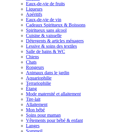
Eaux-de-vie de fruits
Liqueurs
Apéritifs
Eaux-de-vie de vin
Cadeaux Spiritueux & Boissons
Spiritueux sans alcool
Cuisine & vaisselle
Détergents & articles ménagers
Lessive & soins des textiles
Salle de bains & WC
Chiens
Chats
Rongeurs
Animaux dans le jardin
Aquariophilie
Terrariophilie
Étang
Mode maternité et allaitement
Tire-lait
Allaitement
Mon bébé
Soins pour maman
Vêtements pour bébé & enfant
Langes
Sommeil