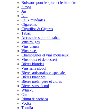
Boissons pour le sport et le bien-être
Sirops
Jus
Lait
Eaux minérales
Cigarettes
Cigarillos & Cigares
Tabac
Accessoires pour le tabac
Vins rouges
Vins blancs
Vins rosés
Champagnes et vins mousseux
Vins doux et de dessert
Bières blondes
Vins sans alcool
Bières artisanales et spéciales
Bières blanches
Bières mèlangées et cidres
Bières sans alcool
Whisky
Gin
Rhum & cachaça
Vodka
Tequila