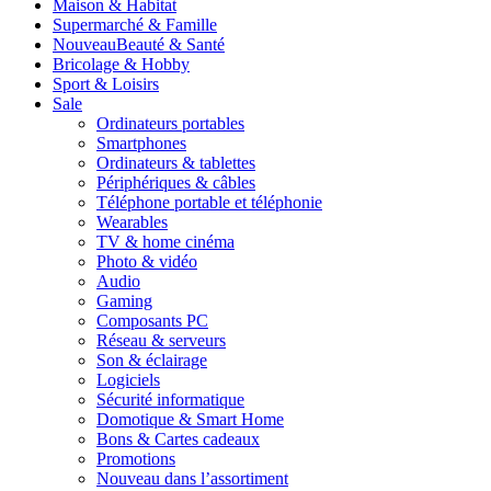
Maison & Habitat
Supermarché & Famille
Nouveau
Beauté & Santé
Bricolage & Hobby
Sport & Loisirs
Sale
Ordinateurs portables
Smartphones
Ordinateurs & tablettes
Périphériques & câbles
Téléphone portable et téléphonie
Wearables
TV & home cinéma
Photo & vidéo
Audio
Gaming
Composants PC
Réseau & serveurs
Son & éclairage
Logiciels
Sécurité informatique
Domotique & Smart Home
Bons & Cartes cadeaux
Promotions
Nouveau dans l’assortiment