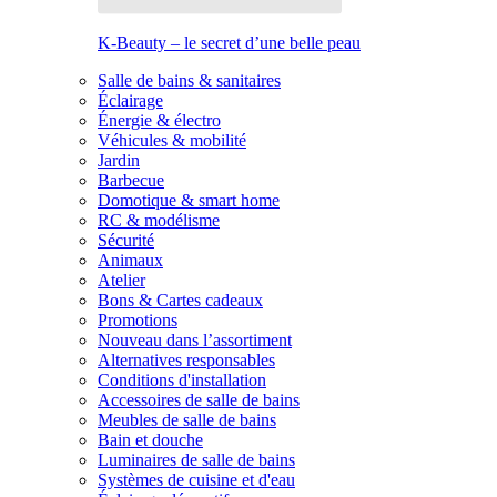
K-Beauty – le secret d’une belle peau
Salle de bains & sanitaires
Éclairage
Énergie & électro
Véhicules & mobilité
Jardin
Barbecue
Domotique & smart home
RC & modélisme
Sécurité
Animaux
Atelier
Bons & Cartes cadeaux
Promotions
Nouveau dans l’assortiment
Alternatives responsables
Conditions d'installation
Accessoires de salle de bains
Meubles de salle de bains
Bain et douche
Luminaires de salle de bains
Systèmes de cuisine et d'eau