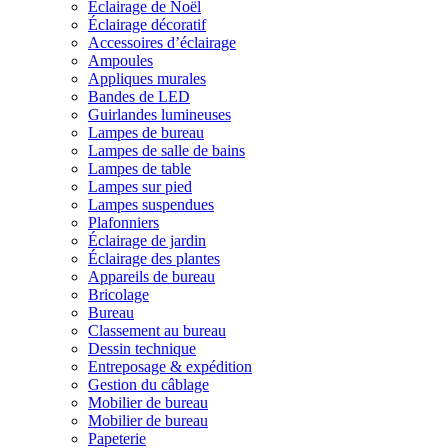
Éclairage de Noël
Éclairage décoratif
Accessoires d’éclairage
Ampoules
Appliques murales
Bandes de LED
Guirlandes lumineuses
Lampes de bureau
Lampes de salle de bains
Lampes de table
Lampes sur pied
Lampes suspendues
Plafonniers
Éclairage de jardin
Éclairage des plantes
Appareils de bureau
Bricolage
Bureau
Classement au bureau
Dessin technique
Entreposage & expédition
Gestion du câblage
Mobilier de bureau
Mobilier de bureau
Papeterie