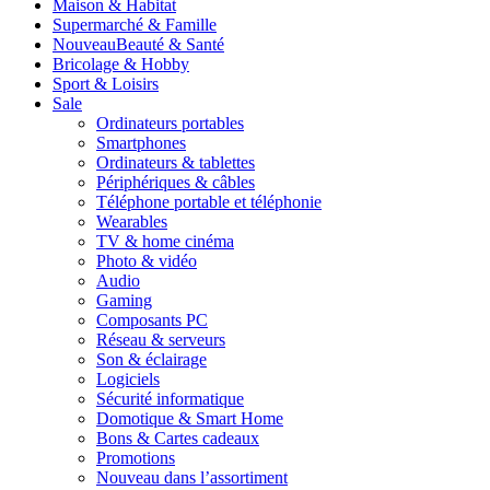
Maison & Habitat
Supermarché & Famille
Nouveau
Beauté & Santé
Bricolage & Hobby
Sport & Loisirs
Sale
Ordinateurs portables
Smartphones
Ordinateurs & tablettes
Périphériques & câbles
Téléphone portable et téléphonie
Wearables
TV & home cinéma
Photo & vidéo
Audio
Gaming
Composants PC
Réseau & serveurs
Son & éclairage
Logiciels
Sécurité informatique
Domotique & Smart Home
Bons & Cartes cadeaux
Promotions
Nouveau dans l’assortiment