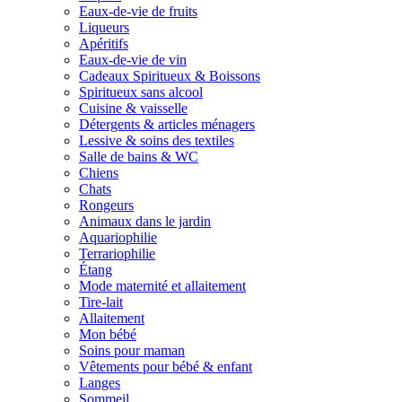
Eaux-de-vie de fruits
Liqueurs
Apéritifs
Eaux-de-vie de vin
Cadeaux Spiritueux & Boissons
Spiritueux sans alcool
Cuisine & vaisselle
Détergents & articles ménagers
Lessive & soins des textiles
Salle de bains & WC
Chiens
Chats
Rongeurs
Animaux dans le jardin
Aquariophilie
Terrariophilie
Étang
Mode maternité et allaitement
Tire-lait
Allaitement
Mon bébé
Soins pour maman
Vêtements pour bébé & enfant
Langes
Sommeil