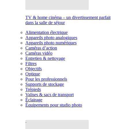
TV & home cinéma – un divertissement parfait
dans la salle de séjour
Alimentation électrique
Appareils photo analogiques
Appareils photo numériques
Caméras d’action
Caméras vidéo
Entretien & nettoyage
Filtres
Objectifs
Optique
Pour les professionnels
Supports de stockage
Trépieds
Valises & sacs de transport
Éclairage
Équipements pour studio photo