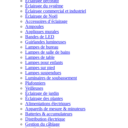
Éclairage décoratif
Éclairage du système
Éclairage commercial et industriel
Éclairage de Noël
Accessoires d’éclairage
Ampoules
Appliques murales
Bandes de LED
Guirlandes lumineuses
Lampes de bureau
Lampes de salle de bains
Lampes de table
Lampes pour enfants
Lampes sur pied
Lampes suspendues
Luminaires de soubassement
Plafonniers
Veilleuses
Éclairage de jardin
Éclairage des plantes
Alimentations électriques
Appareils de mesure & minuteurs
Batteries & accumulateurs
Distribution électrique
Gestion du câblage