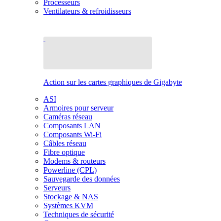
Processeurs
Ventilateurs & refroidisseurs
Action sur les cartes graphiques de Gigabyte
ASI
Armoires pour serveur
Caméras réseau
Composants LAN
Composants Wi-Fi
Câbles réseau
Fibre optique
Modems & routeurs
Powerline (CPL)
Sauvegarde des données
Serveurs
Stockage & NAS
Systèmes KVM
Techniques de sécurité