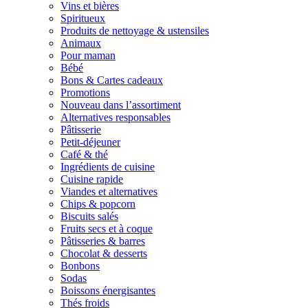
Vins et bières
Spiritueux
Produits de nettoyage & ustensiles
Animaux
Pour maman
Bébé
Bons & Cartes cadeaux
Promotions
Nouveau dans l’assortiment
Alternatives responsables
Pâtisserie
Petit-déjeuner
Café & thé
Ingrédients de cuisine
Cuisine rapide
Viandes et alternatives
Chips & popcorn
Biscuits salés
Fruits secs et à coque
Pâtisseries & barres
Chocolat & desserts
Bonbons
Sodas
Boissons énergisantes
Thés froids