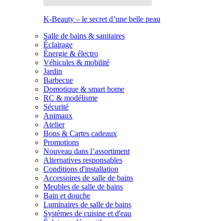
K-Beauty – le secret d’une belle peau
Salle de bains & sanitaires
Éclairage
Énergie & électro
Véhicules & mobilité
Jardin
Barbecue
Domotique & smart home
RC & modélisme
Sécurité
Animaux
Atelier
Bons & Cartes cadeaux
Promotions
Nouveau dans l’assortiment
Alternatives responsables
Conditions d'installation
Accessoires de salle de bains
Meubles de salle de bains
Bain et douche
Luminaires de salle de bains
Systèmes de cuisine et d'eau