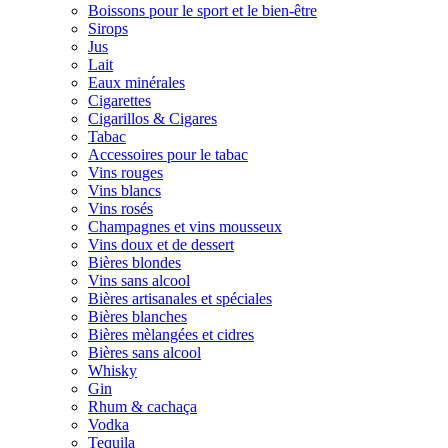
Boissons pour le sport et le bien-être
Sirops
Jus
Lait
Eaux minérales
Cigarettes
Cigarillos & Cigares
Tabac
Accessoires pour le tabac
Vins rouges
Vins blancs
Vins rosés
Champagnes et vins mousseux
Vins doux et de dessert
Bières blondes
Vins sans alcool
Bières artisanales et spéciales
Bières blanches
Bières mèlangées et cidres
Bières sans alcool
Whisky
Gin
Rhum & cachaça
Vodka
Tequila