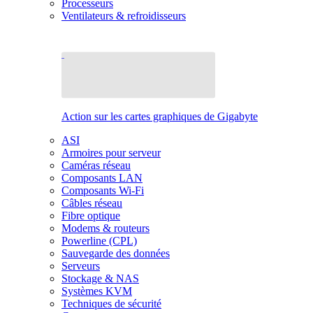
Processeurs
Ventilateurs & refroidisseurs
Action sur les cartes graphiques de Gigabyte
ASI
Armoires pour serveur
Caméras réseau
Composants LAN
Composants Wi-Fi
Câbles réseau
Fibre optique
Modems & routeurs
Powerline (CPL)
Sauvegarde des données
Serveurs
Stockage & NAS
Systèmes KVM
Techniques de sécurité