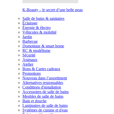
K-Beauty – le secret d’une belle peau
Salle de bains & sanitaires
Éclairage
Énergie & électro
Véhicules & mobilité
Jardin
Barbecue
Domotique & smart home
RC & modélisme
Sécurité
Animaux
Atelier
Bons & Cartes cadeaux
Promotions
Nouveau dans l’assortiment
Alternatives responsables
Conditions d'installation
Accessoires de salle de bains
Meubles de salle de bains
Bain et douche
Luminaires de salle de bains
Systèmes de cuisine et d'eau