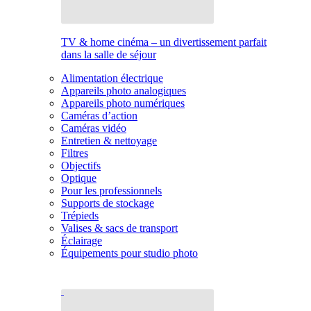
TV & home cinéma – un divertissement parfait
dans la salle de séjour
Alimentation électrique
Appareils photo analogiques
Appareils photo numériques
Caméras d’action
Caméras vidéo
Entretien & nettoyage
Filtres
Objectifs
Optique
Pour les professionnels
Supports de stockage
Trépieds
Valises & sacs de transport
Éclairage
Équipements pour studio photo