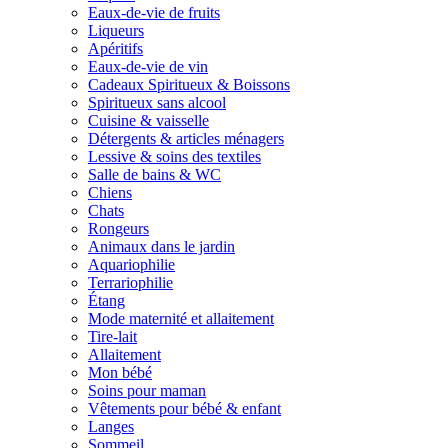
Eaux-de-vie de fruits
Liqueurs
Apéritifs
Eaux-de-vie de vin
Cadeaux Spiritueux & Boissons
Spiritueux sans alcool
Cuisine & vaisselle
Détergents & articles ménagers
Lessive & soins des textiles
Salle de bains & WC
Chiens
Chats
Rongeurs
Animaux dans le jardin
Aquariophilie
Terrariophilie
Étang
Mode maternité et allaitement
Tire-lait
Allaitement
Mon bébé
Soins pour maman
Vêtements pour bébé & enfant
Langes
Sommeil