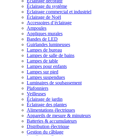
Éclairage décoratif
Éclairage du système
Éclairage commercial et industriel
Éclairage de Noël
Accessoires d’éclairage
Ampoules
Appliques murales
Bandes de LED
Guirlandes lumineuses
Lampes de bureau
Lampes de salle de bains
Lampes de table
Lampes pour enfants
Lampes sur pied
Lampes suspendues
Luminaires de soubassement
Plafonniers
Veilleuses
Éclairage de jardin
Éclairage des plantes
Alimentations électriques
Appareils de mesure & minuteurs
Batteries & accumulateurs
Distribution électrique
Gestion du câblage