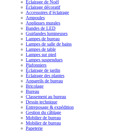
Éclairage de Noël
Éclairage décoratif
Accessoires d’éclairage
Ampoules
Appliques murales
Bandes de LED
Guirlandes lumineuses
Lampes de bureau
Lampes de salle de bains
Lampes de table
Lampes sur pied
Lampes suspendues
Plafonniers
Éclairage de jardin
Éclairage des plantes
Appareils de bureau
Bricolage
Bureau
Classement au bureau
Dessin technique
Entreposage & expédition
Gestion du câblage
Mobilier de bureau
Mobilier de bureau
Papeterie