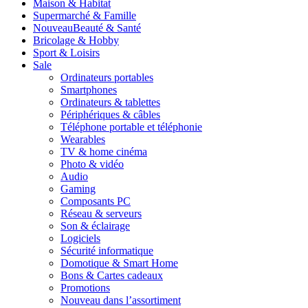
Maison & Habitat
Supermarché & Famille
Nouveau
Beauté & Santé
Bricolage & Hobby
Sport & Loisirs
Sale
Ordinateurs portables
Smartphones
Ordinateurs & tablettes
Périphériques & câbles
Téléphone portable et téléphonie
Wearables
TV & home cinéma
Photo & vidéo
Audio
Gaming
Composants PC
Réseau & serveurs
Son & éclairage
Logiciels
Sécurité informatique
Domotique & Smart Home
Bons & Cartes cadeaux
Promotions
Nouveau dans l’assortiment