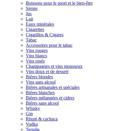
Boissons pour le sport et le bien-être
Sirops
Jus
Lait
Eaux minérales
Cigarettes
Cigarillos & Cigares
Tabac
Accessoires pour le tabac
Vins rouges
Vins blancs
Vins rosés
Champagnes et vins mousseux
Vins doux et de dessert
Bières blondes
Vins sans alcool
Bières artisanales et spéciales
Bières blanches
Bières mèlangées et cidres
Bières sans alcool
Whisky
Gin
Rhum & cachaça
Vodka
Tequila