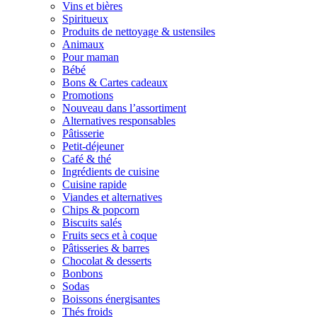
Vins et bières
Spiritueux
Produits de nettoyage & ustensiles
Animaux
Pour maman
Bébé
Bons & Cartes cadeaux
Promotions
Nouveau dans l’assortiment
Alternatives responsables
Pâtisserie
Petit-déjeuner
Café & thé
Ingrédients de cuisine
Cuisine rapide
Viandes et alternatives
Chips & popcorn
Biscuits salés
Fruits secs et à coque
Pâtisseries & barres
Chocolat & desserts
Bonbons
Sodas
Boissons énergisantes
Thés froids