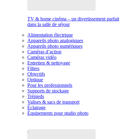
TV & home cinéma – un divertissement parfait
dans la salle de séjour
Alimentation électrique
Appareils photo analogiques
Appareils photo numériques
Caméras d’action
Caméras vidéo
Entretien & nettoyage
Filtres
Objectifs
Optique
Pour les professionnels
Supports de stockage
Trépieds
Valises & sacs de transport
Éclairage
Équipements pour studio photo