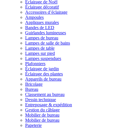
Éclairage de Noël
Éclairage décoratif
Accessoires d’éclairage
Ampoules
Appliques murales
Bandes de LED
Guirlandes lumineuses
Lampes de bureau
Lampes de salle de bains
Lampes de table
Lampes sur pied
Lampes suspendues
Plafonniers
Éclairage de jardin
Éclairage des plantes
Appareils de bureau
Bricolage
Bureau
Classement au bureau
Dessin technique
Entreposage & expédition
Gestion du câblage
Mobilier de bureau
Mobilier de bureau
Papeterie