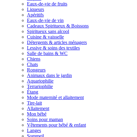
Eaux-de-vie de fruits
Liqueurs
Apéritifs
Eaux-de-vie de vin
Cadeaux Spiritueux & Boissons
Spiritueux sans alcool
Cuisine & vaisselle
Détergents & articles ménagers
Lessive & soins des textiles
Salle de bains & WC
Chiens
Chats
Rongeurs
Animaux dans le jardin
Aquariophilie
Terrariophilie
Étang
Mode maternité et allaitement
Tire-lait
Allaitement
Mon bébé
Soins pour maman
Vêtements pour bébé & enfant
Langes
Sommeil