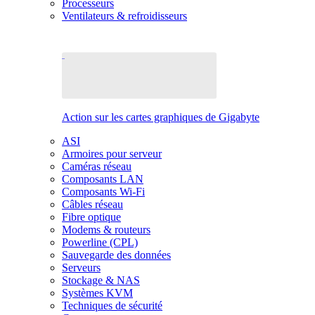
Processeurs
Ventilateurs & refroidisseurs
Action sur les cartes graphiques de Gigabyte
ASI
Armoires pour serveur
Caméras réseau
Composants LAN
Composants Wi-Fi
Câbles réseau
Fibre optique
Modems & routeurs
Powerline (CPL)
Sauvegarde des données
Serveurs
Stockage & NAS
Systèmes KVM
Techniques de sécurité