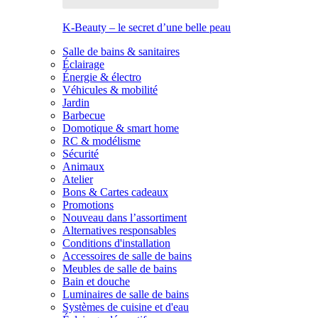
K-Beauty – le secret d’une belle peau
Salle de bains & sanitaires
Éclairage
Énergie & électro
Véhicules & mobilité
Jardin
Barbecue
Domotique & smart home
RC & modélisme
Sécurité
Animaux
Atelier
Bons & Cartes cadeaux
Promotions
Nouveau dans l’assortiment
Alternatives responsables
Conditions d'installation
Accessoires de salle de bains
Meubles de salle de bains
Bain et douche
Luminaires de salle de bains
Systèmes de cuisine et d'eau