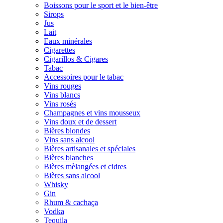
Boissons pour le sport et le bien-être
Sirops
Jus
Lait
Eaux minérales
Cigarettes
Cigarillos & Cigares
Tabac
Accessoires pour le tabac
Vins rouges
Vins blancs
Vins rosés
Champagnes et vins mousseux
Vins doux et de dessert
Bières blondes
Vins sans alcool
Bières artisanales et spéciales
Bières blanches
Bières mèlangées et cidres
Bières sans alcool
Whisky
Gin
Rhum & cachaça
Vodka
Tequila