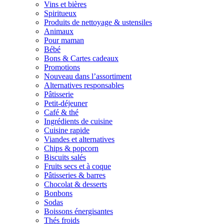
Vins et bières
Spiritueux
Produits de nettoyage & ustensiles
Animaux
Pour maman
Bébé
Bons & Cartes cadeaux
Promotions
Nouveau dans l’assortiment
Alternatives responsables
Pâtisserie
Petit-déjeuner
Café & thé
Ingrédients de cuisine
Cuisine rapide
Viandes et alternatives
Chips & popcorn
Biscuits salés
Fruits secs et à coque
Pâtisseries & barres
Chocolat & desserts
Bonbons
Sodas
Boissons énergisantes
Thés froids