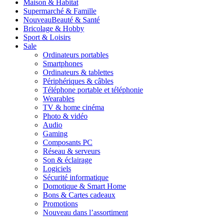
Maison & Habitat
Supermarché & Famille
Nouveau
Beauté & Santé
Bricolage & Hobby
Sport & Loisirs
Sale
Ordinateurs portables
Smartphones
Ordinateurs & tablettes
Périphériques & câbles
Téléphone portable et téléphonie
Wearables
TV & home cinéma
Photo & vidéo
Audio
Gaming
Composants PC
Réseau & serveurs
Son & éclairage
Logiciels
Sécurité informatique
Domotique & Smart Home
Bons & Cartes cadeaux
Promotions
Nouveau dans l’assortiment