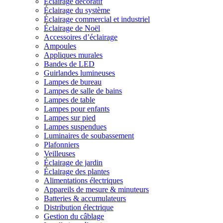
Éclairage décoratif
Éclairage du système
Éclairage commercial et industriel
Éclairage de Noël
Accessoires d’éclairage
Ampoules
Appliques murales
Bandes de LED
Guirlandes lumineuses
Lampes de bureau
Lampes de salle de bains
Lampes de table
Lampes pour enfants
Lampes sur pied
Lampes suspendues
Luminaires de soubassement
Plafonniers
Veilleuses
Éclairage de jardin
Éclairage des plantes
Alimentations électriques
Appareils de mesure & minuteurs
Batteries & accumulateurs
Distribution électrique
Gestion du câblage