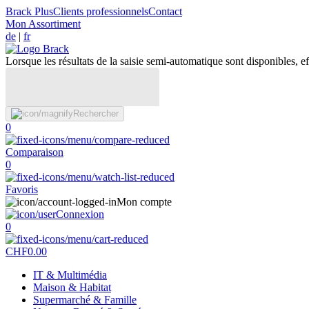
Brack Plus
Clients professionnels
Contact
Mon Assortiment
de
|
fr
Lorsque les résultats de la saisie semi-automatique sont disponibles, eff
Rechercher
0
Comparaison
0
Favoris
Mon compte
Connexion
0
CHF
0.00
IT & Multimédia
Maison & Habitat
Supermarché & Famille