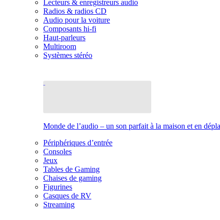
Lecteurs & enregistreurs audio
Radios & radios CD
Audio pour la voiture
Composants hi-fi
Haut-parleurs
Multiroom
Systèmes stéréo
Monde de l’audio – un son parfait à la maison et en dép
Périphériques d’entrée
Consoles
Jeux
Tables de Gaming
Chaises de gaming
Figurines
Casques de RV
Streaming