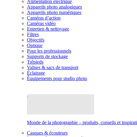
Alimentation électrique
Appareils photo analogiques
Appareils photo numériques
Caméras d’action
Caméras vidéo
Entretien & nettoyage
Filtres
Objectifs
Optique
Pour les professionnels
Supports de stockage
Trépieds
Valises & sacs de transport
Éclairage
Équipements pour studio photo
Monde de la photographie – produits, conseils et inspirat
Casques & écouteurs