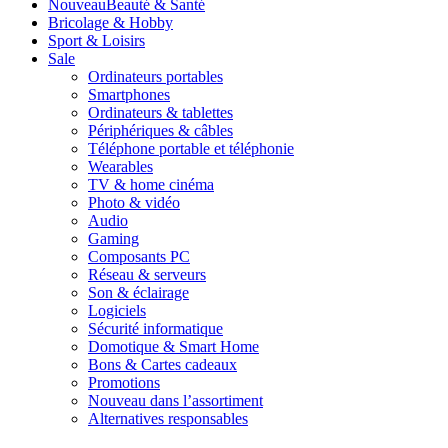
Nouveau
Beauté & Santé
Bricolage & Hobby
Sport & Loisirs
Sale
Ordinateurs portables
Smartphones
Ordinateurs & tablettes
Périphériques & câbles
Téléphone portable et téléphonie
Wearables
TV & home cinéma
Photo & vidéo
Audio
Gaming
Composants PC
Réseau & serveurs
Son & éclairage
Logiciels
Sécurité informatique
Domotique & Smart Home
Bons & Cartes cadeaux
Promotions
Nouveau dans l’assortiment
Alternatives responsables