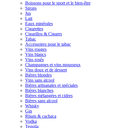
Boissons pour le sport et le bien-être
Sirops
Jus
Lait
Eaux minérales
Cigarettes
Cigarillos & Cigares
Tabac
Accessoires pour le tabac
Vins rouges
Vins blancs
Vins rosés
Champagnes et vins mousseux
Vins doux et de dessert
Bières blondes
Vins sans alcool
Bières artisanales et spéciales
Bières blanches
Bières mèlangées et cidres
Bières sans alcool
Whisky
Gin
Rhum & cachaça
Vodka
Tequila