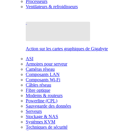
Processeurs
Ventilateurs & refroidisseurs
Action sur les cartes graphiques de Gigabyte
ASI
Armoires pour serveur
Caméras réseau
Composants LAN
Composants Wi-Fi
Câbles réseau
Fibre optique
Modems & routeurs
Powerline (CPL)
Sauvegarde des données
Serveurs
Stockage & NAS
Systèmes KVM
Techniques de sécurité