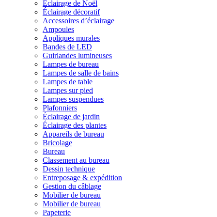
Éclairage de Noël
Éclairage décoratif
Accessoires d’éclairage
Ampoules
Appliques murales
Bandes de LED
Guirlandes lumineuses
Lampes de bureau
Lampes de salle de bains
Lampes de table
Lampes sur pied
Lampes suspendues
Plafonniers
Éclairage de jardin
Éclairage des plantes
Appareils de bureau
Bricolage
Bureau
Classement au bureau
Dessin technique
Entreposage & expédition
Gestion du câblage
Mobilier de bureau
Mobilier de bureau
Papeterie