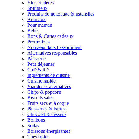
Vins et bières
Spiritueux
Produits de nettoyage & ustensiles
Animaux
Pour maman
Bébé
Bons & Cartes cadeaux
Promotions
Nouveau dans l’assortiment
Alternatives responsables
Pâtisserie
Petit-déjeuner
Café & thé
Ingrédients de cuisine
Cuisine rapide
Viandes et alternatives
Chips & popcorn
Biscuits salés
Fruits secs et à coque
Pâtisseries & barres
Chocolat & desserts
Bonbons
Sodas
Boissons énergisantes
Thés froids