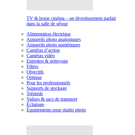
TV & home cinéma – un divertissement parfait
dans la salle de séjour
Alimentation électrique
Appareils photo analogiques
Appareils photo numériques
Caméras d’action
Caméras vidéo
Entretien & nettoyage
Filtres
Objectifs
Optique
Pour les professionnels
Supports de stockage
Trépieds
Valises & sacs de transport
Éclairage
Équipements pour studio photo