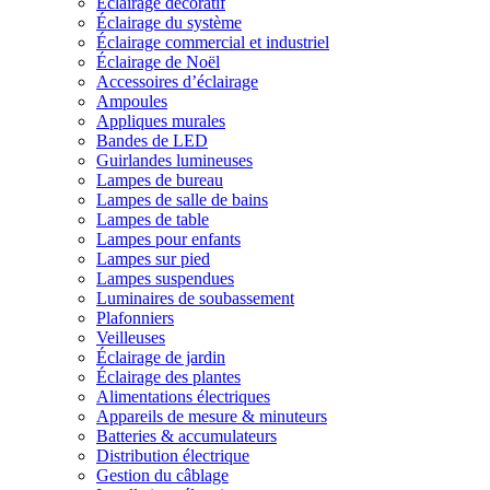
Éclairage décoratif
Éclairage du système
Éclairage commercial et industriel
Éclairage de Noël
Accessoires d’éclairage
Ampoules
Appliques murales
Bandes de LED
Guirlandes lumineuses
Lampes de bureau
Lampes de salle de bains
Lampes de table
Lampes pour enfants
Lampes sur pied
Lampes suspendues
Luminaires de soubassement
Plafonniers
Veilleuses
Éclairage de jardin
Éclairage des plantes
Alimentations électriques
Appareils de mesure & minuteurs
Batteries & accumulateurs
Distribution électrique
Gestion du câblage