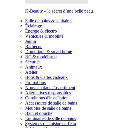
K-Beauty – le secret d’une belle peau
Salle de bains & sanitaires
Éclairage
Énergie & électro
Véhicules & mobilité
Jardin
Barbecue
Domotique & smart home
RC & modélisme
Sécurité
Animaux
Atelier
Bons & Cartes cadeaux
Promotions
Nouveau dans l’assortiment
Alternatives responsables
Conditions d'installation
Accessoires de salle de bains
Meubles de salle de bains
Bain et douche
Luminaires de salle de bains
Systèmes de cuisine et d'eau