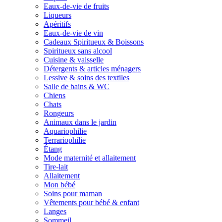
Eaux-de-vie de fruits
Liqueurs
Apéritifs
Eaux-de-vie de vin
Cadeaux Spiritueux & Boissons
Spiritueux sans alcool
Cuisine & vaisselle
Détergents & articles ménagers
Lessive & soins des textiles
Salle de bains & WC
Chiens
Chats
Rongeurs
Animaux dans le jardin
Aquariophilie
Terrariophilie
Étang
Mode maternité et allaitement
Tire-lait
Allaitement
Mon bébé
Soins pour maman
Vêtements pour bébé & enfant
Langes
Sommeil