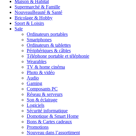
Maison & Habitat
Supermarché & Famille
Nouveau
Beauté & Santé
Bricolage & Hobby
Sport & Loisirs
Sale
Ordinateurs portables
Smartphones
Ordinateurs & tablettes
Périphériques & câbles
Téléphone portable et téléphonie
Wearables
TV & home cinéma
Photo & vidéo
Audio
Gaming
Composants PC
Réseau & serveurs
Son & éclairage
Logiciels
Sécurité informatique
Domotique & Smart Home
Bons & Cartes cadeaux
Promotions
Nouveau dans l’assortiment