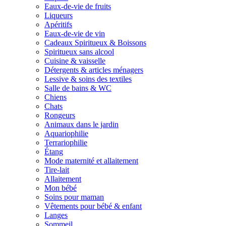
Eaux-de-vie de fruits
Liqueurs
Apéritifs
Eaux-de-vie de vin
Cadeaux Spiritueux & Boissons
Spiritueux sans alcool
Cuisine & vaisselle
Détergents & articles ménagers
Lessive & soins des textiles
Salle de bains & WC
Chiens
Chats
Rongeurs
Animaux dans le jardin
Aquariophilie
Terrariophilie
Étang
Mode maternité et allaitement
Tire-lait
Allaitement
Mon bébé
Soins pour maman
Vêtements pour bébé & enfant
Langes
Sommeil