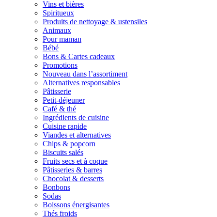
Vins et bières
Spiritueux
Produits de nettoyage & ustensiles
Animaux
Pour maman
Bébé
Bons & Cartes cadeaux
Promotions
Nouveau dans l’assortiment
Alternatives responsables
Pâtisserie
Petit-déjeuner
Café & thé
Ingrédients de cuisine
Cuisine rapide
Viandes et alternatives
Chips & popcorn
Biscuits salés
Fruits secs et à coque
Pâtisseries & barres
Chocolat & desserts
Bonbons
Sodas
Boissons énergisantes
Thés froids