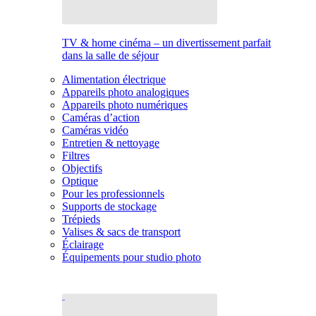
TV & home cinéma – un divertissement parfait
dans la salle de séjour
Alimentation électrique
Appareils photo analogiques
Appareils photo numériques
Caméras d’action
Caméras vidéo
Entretien & nettoyage
Filtres
Objectifs
Optique
Pour les professionnels
Supports de stockage
Trépieds
Valises & sacs de transport
Éclairage
Équipements pour studio photo