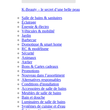
K-Beauty – le secret d’une belle peau
Salle de bains & sanitaires
Éclairage
Énergie & électro
Véhicules & mobilité
Jardin
Barbecue
Domotique & smart home
RC & modélisme
Sécurité
Animaux
Atelier
Bons & Cartes cadeaux
Promotions
Nouveau dans l’assortiment
Alternatives responsables
Conditions d'installation
Accessoires de salle de bains
Meubles de salle de bains
Bain et douche
Luminaires de salle de bains
Systèmes de cuisine et d'eau