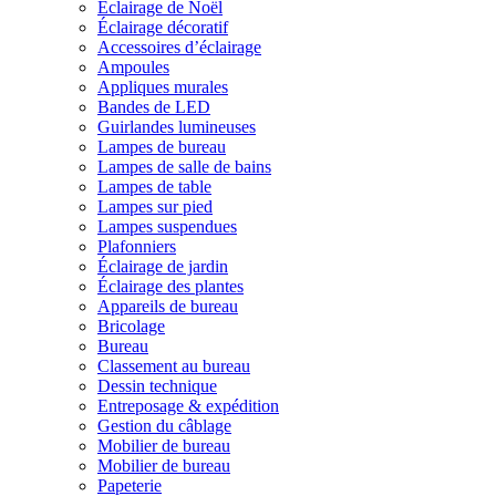
Éclairage de Noël
Éclairage décoratif
Accessoires d’éclairage
Ampoules
Appliques murales
Bandes de LED
Guirlandes lumineuses
Lampes de bureau
Lampes de salle de bains
Lampes de table
Lampes sur pied
Lampes suspendues
Plafonniers
Éclairage de jardin
Éclairage des plantes
Appareils de bureau
Bricolage
Bureau
Classement au bureau
Dessin technique
Entreposage & expédition
Gestion du câblage
Mobilier de bureau
Mobilier de bureau
Papeterie