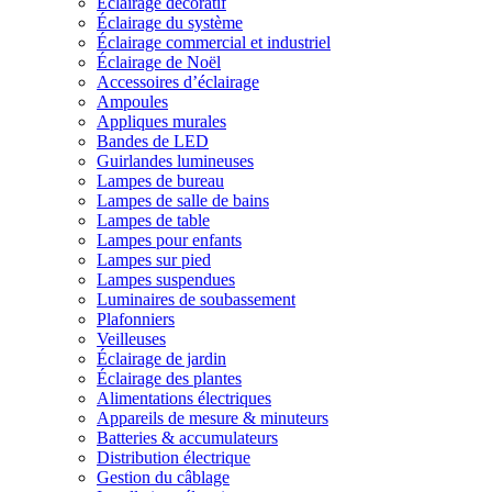
Éclairage décoratif
Éclairage du système
Éclairage commercial et industriel
Éclairage de Noël
Accessoires d’éclairage
Ampoules
Appliques murales
Bandes de LED
Guirlandes lumineuses
Lampes de bureau
Lampes de salle de bains
Lampes de table
Lampes pour enfants
Lampes sur pied
Lampes suspendues
Luminaires de soubassement
Plafonniers
Veilleuses
Éclairage de jardin
Éclairage des plantes
Alimentations électriques
Appareils de mesure & minuteurs
Batteries & accumulateurs
Distribution électrique
Gestion du câblage