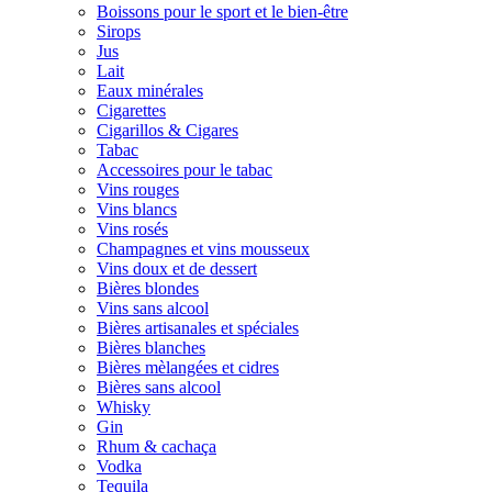
Boissons pour le sport et le bien-être
Sirops
Jus
Lait
Eaux minérales
Cigarettes
Cigarillos & Cigares
Tabac
Accessoires pour le tabac
Vins rouges
Vins blancs
Vins rosés
Champagnes et vins mousseux
Vins doux et de dessert
Bières blondes
Vins sans alcool
Bières artisanales et spéciales
Bières blanches
Bières mèlangées et cidres
Bières sans alcool
Whisky
Gin
Rhum & cachaça
Vodka
Tequila