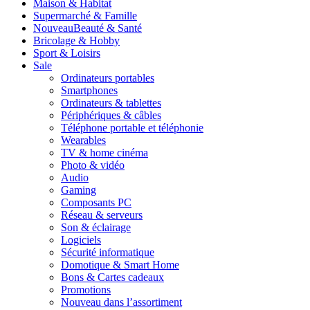
Maison & Habitat
Supermarché & Famille
Nouveau
Beauté & Santé
Bricolage & Hobby
Sport & Loisirs
Sale
Ordinateurs portables
Smartphones
Ordinateurs & tablettes
Périphériques & câbles
Téléphone portable et téléphonie
Wearables
TV & home cinéma
Photo & vidéo
Audio
Gaming
Composants PC
Réseau & serveurs
Son & éclairage
Logiciels
Sécurité informatique
Domotique & Smart Home
Bons & Cartes cadeaux
Promotions
Nouveau dans l’assortiment