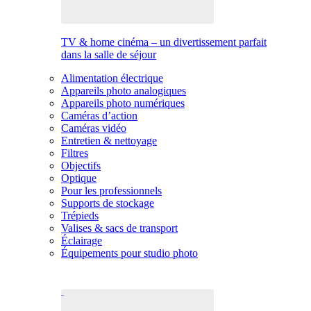
TV & home cinéma – un divertissement parfait
dans la salle de séjour
Alimentation électrique
Appareils photo analogiques
Appareils photo numériques
Caméras d’action
Caméras vidéo
Entretien & nettoyage
Filtres
Objectifs
Optique
Pour les professionnels
Supports de stockage
Trépieds
Valises & sacs de transport
Éclairage
Équipements pour studio photo