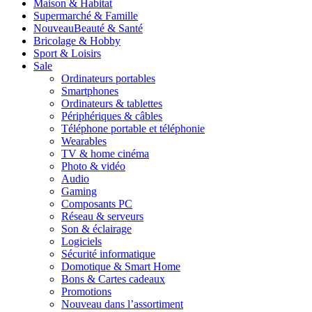
Maison & Habitat
Supermarché & Famille
Nouveau
Beauté & Santé
Bricolage & Hobby
Sport & Loisirs
Sale
Ordinateurs portables
Smartphones
Ordinateurs & tablettes
Périphériques & câbles
Téléphone portable et téléphonie
Wearables
TV & home cinéma
Photo & vidéo
Audio
Gaming
Composants PC
Réseau & serveurs
Son & éclairage
Logiciels
Sécurité informatique
Domotique & Smart Home
Bons & Cartes cadeaux
Promotions
Nouveau dans l’assortiment