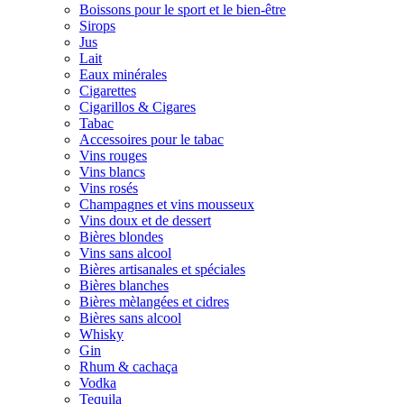
Boissons pour le sport et le bien-être
Sirops
Jus
Lait
Eaux minérales
Cigarettes
Cigarillos & Cigares
Tabac
Accessoires pour le tabac
Vins rouges
Vins blancs
Vins rosés
Champagnes et vins mousseux
Vins doux et de dessert
Bières blondes
Vins sans alcool
Bières artisanales et spéciales
Bières blanches
Bières mèlangées et cidres
Bières sans alcool
Whisky
Gin
Rhum & cachaça
Vodka
Tequila