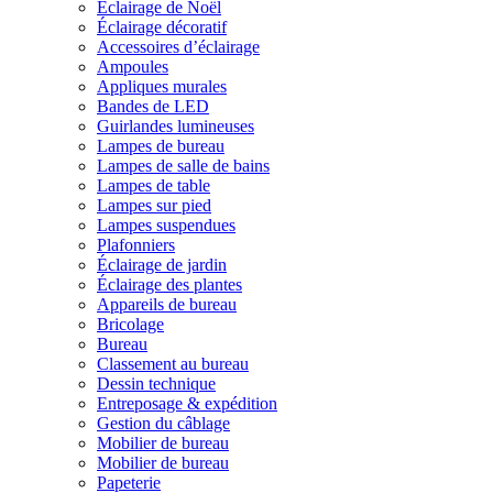
Éclairage de Noël
Éclairage décoratif
Accessoires d’éclairage
Ampoules
Appliques murales
Bandes de LED
Guirlandes lumineuses
Lampes de bureau
Lampes de salle de bains
Lampes de table
Lampes sur pied
Lampes suspendues
Plafonniers
Éclairage de jardin
Éclairage des plantes
Appareils de bureau
Bricolage
Bureau
Classement au bureau
Dessin technique
Entreposage & expédition
Gestion du câblage
Mobilier de bureau
Mobilier de bureau
Papeterie