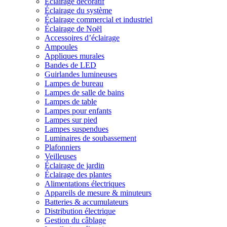
Éclairage décoratif
Éclairage du système
Éclairage commercial et industriel
Éclairage de Noël
Accessoires d’éclairage
Ampoules
Appliques murales
Bandes de LED
Guirlandes lumineuses
Lampes de bureau
Lampes de salle de bains
Lampes de table
Lampes pour enfants
Lampes sur pied
Lampes suspendues
Luminaires de soubassement
Plafonniers
Veilleuses
Éclairage de jardin
Éclairage des plantes
Alimentations électriques
Appareils de mesure & minuteurs
Batteries & accumulateurs
Distribution électrique
Gestion du câblage