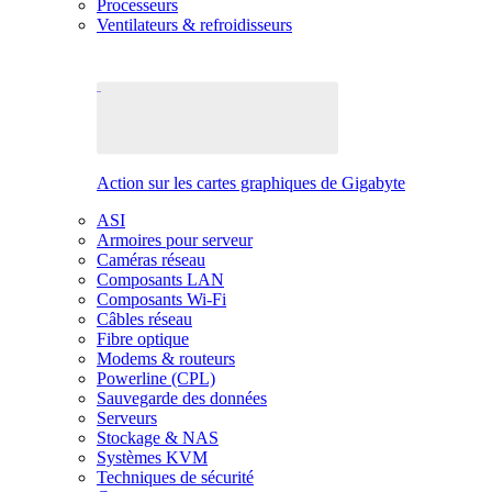
Processeurs
Ventilateurs & refroidisseurs
Action sur les cartes graphiques de Gigabyte
ASI
Armoires pour serveur
Caméras réseau
Composants LAN
Composants Wi-Fi
Câbles réseau
Fibre optique
Modems & routeurs
Powerline (CPL)
Sauvegarde des données
Serveurs
Stockage & NAS
Systèmes KVM
Techniques de sécurité