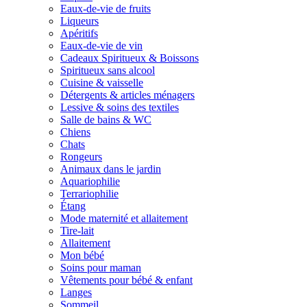
Eaux-de-vie de fruits
Liqueurs
Apéritifs
Eaux-de-vie de vin
Cadeaux Spiritueux & Boissons
Spiritueux sans alcool
Cuisine & vaisselle
Détergents & articles ménagers
Lessive & soins des textiles
Salle de bains & WC
Chiens
Chats
Rongeurs
Animaux dans le jardin
Aquariophilie
Terrariophilie
Étang
Mode maternité et allaitement
Tire-lait
Allaitement
Mon bébé
Soins pour maman
Vêtements pour bébé & enfant
Langes
Sommeil