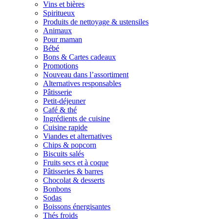
Vins et bières
Spiritueux
Produits de nettoyage & ustensiles
Animaux
Pour maman
Bébé
Bons & Cartes cadeaux
Promotions
Nouveau dans l’assortiment
Alternatives responsables
Pâtisserie
Petit-déjeuner
Café & thé
Ingrédients de cuisine
Cuisine rapide
Viandes et alternatives
Chips & popcorn
Biscuits salés
Fruits secs et à coque
Pâtisseries & barres
Chocolat & desserts
Bonbons
Sodas
Boissons énergisantes
Thés froids