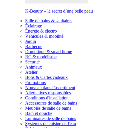
K-Beauty – le secret d’une belle peau
Salle de bains & sanitaires
Éclairage
Énergie & électro
Véhicules & mobilité
Jardin
Barbecue
Domotique & smart home
RC & modélisme
Sécurité
Animaux
Atelier
Bons & Cartes cadeaux
Promotions
Nouveau dans l’assortiment
Alternatives responsables
Conditions d'installation
Accessoires de salle de bains
Meubles de salle de bains
Bain et douche
Luminaires de salle de bains
Systèmes de cuisine et d'eau