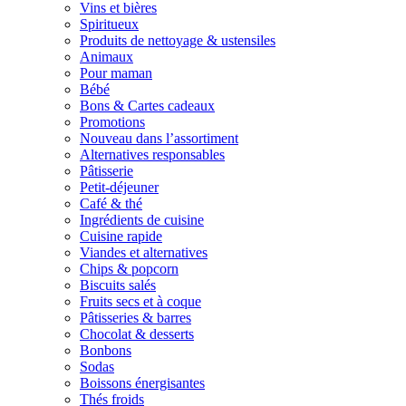
Vins et bières
Spiritueux
Produits de nettoyage & ustensiles
Animaux
Pour maman
Bébé
Bons & Cartes cadeaux
Promotions
Nouveau dans l’assortiment
Alternatives responsables
Pâtisserie
Petit-déjeuner
Café & thé
Ingrédients de cuisine
Cuisine rapide
Viandes et alternatives
Chips & popcorn
Biscuits salés
Fruits secs et à coque
Pâtisseries & barres
Chocolat & desserts
Bonbons
Sodas
Boissons énergisantes
Thés froids