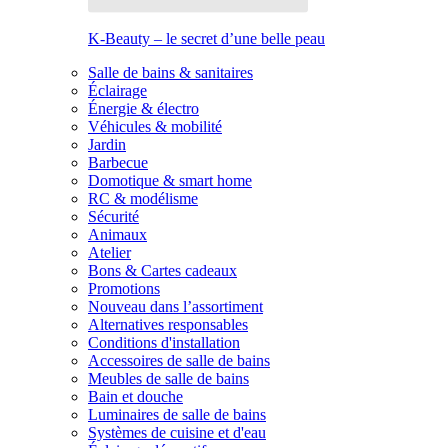
K-Beauty – le secret d’une belle peau
Salle de bains & sanitaires
Éclairage
Énergie & électro
Véhicules & mobilité
Jardin
Barbecue
Domotique & smart home
RC & modélisme
Sécurité
Animaux
Atelier
Bons & Cartes cadeaux
Promotions
Nouveau dans l’assortiment
Alternatives responsables
Conditions d'installation
Accessoires de salle de bains
Meubles de salle de bains
Bain et douche
Luminaires de salle de bains
Systèmes de cuisine et d'eau