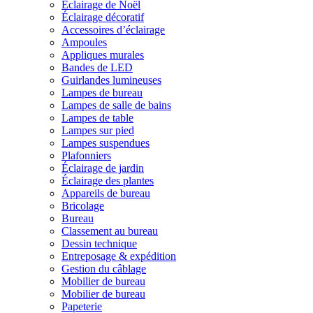
Éclairage de Noël
Éclairage décoratif
Accessoires d’éclairage
Ampoules
Appliques murales
Bandes de LED
Guirlandes lumineuses
Lampes de bureau
Lampes de salle de bains
Lampes de table
Lampes sur pied
Lampes suspendues
Plafonniers
Éclairage de jardin
Éclairage des plantes
Appareils de bureau
Bricolage
Bureau
Classement au bureau
Dessin technique
Entreposage & expédition
Gestion du câblage
Mobilier de bureau
Mobilier de bureau
Papeterie