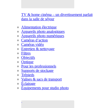
TV & home cinéma – un divertissement parfait
dans la salle de séjour
Alimentation électrique
Appareils photo analogiques
Appareils photo numériques
Caméras d’action
Caméras vidéo
Entretien & nettoyage
Filtres
Objectifs
Optique
Pour les professionnels
Supports de stockage
Trépieds
Valises & sacs de transport
Éclairage
Équipements pour studio photo