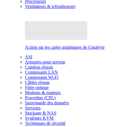
Processeurs
Ventilateurs & refroidisseurs
Action sur les cartes graphiques de Gigabyte
ASI
Armoires pour serveur
Caméras réseau
Composants LAN
Composants Wi-Fi
Câbles réseau
Fibre optique
Modems & routeurs
Powerline (CPL)
Sauvegarde des données
Serveurs
Stockage & NAS
Systèmes KVM
Techniques de sécurité