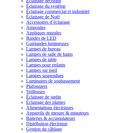
Éclairage décoratif
Éclairage du système
Éclairage commercial et industriel
Éclairage de Noël
Accessoires d’éclairage
Ampoules
Appliques murales
Bandes de LED
Guirlandes lumineuses
Lampes de bureau
Lampes de salle de bains
Lampes de table
Lampes pour enfants
Lampes sur pied
Lampes suspendues
Luminaires de soubassement
Plafonniers
Veilleuses
Éclairage de jardin
Éclairage des plantes
Alimentations électriques
Appareils de mesure & minuteurs
Batteries & accumulateurs
Distribution électrique
Gestion du câblage