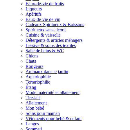
Eaux-de-vie de fruits
Liqueurs
Apéritifs
Eaux-de-vie de vin
Cadeaux Spiritueux & Boissons
Spiritueux sans alcool
Cuisine & vaisselle
Détergents & articles ménagers
Lessive & soins des textiles
Salle de bains & WC
Chiens
Chats
Rongeurs
Animaux dans le jardin
Aquariophilie
Terrariophilie
Étang
Mode maternité et allaitement
Tire-lait
Allaitement
Mon bébé
Soins pour maman
Vêtements pour bébé & enfant
Langes
Sommeil