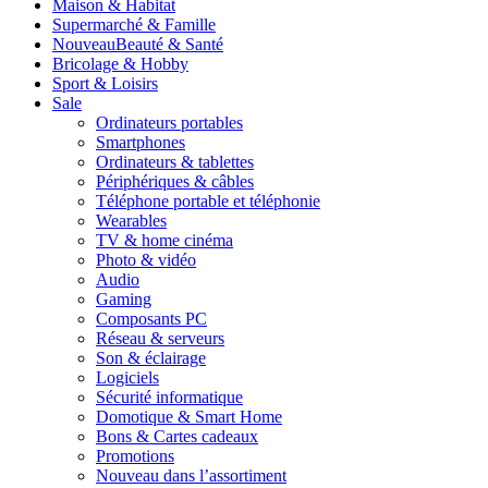
Maison & Habitat
Supermarché & Famille
Nouveau
Beauté & Santé
Bricolage & Hobby
Sport & Loisirs
Sale
Ordinateurs portables
Smartphones
Ordinateurs & tablettes
Périphériques & câbles
Téléphone portable et téléphonie
Wearables
TV & home cinéma
Photo & vidéo
Audio
Gaming
Composants PC
Réseau & serveurs
Son & éclairage
Logiciels
Sécurité informatique
Domotique & Smart Home
Bons & Cartes cadeaux
Promotions
Nouveau dans l’assortiment