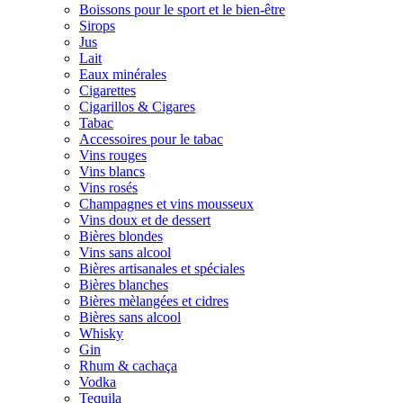
Boissons pour le sport et le bien-être
Sirops
Jus
Lait
Eaux minérales
Cigarettes
Cigarillos & Cigares
Tabac
Accessoires pour le tabac
Vins rouges
Vins blancs
Vins rosés
Champagnes et vins mousseux
Vins doux et de dessert
Bières blondes
Vins sans alcool
Bières artisanales et spéciales
Bières blanches
Bières mèlangées et cidres
Bières sans alcool
Whisky
Gin
Rhum & cachaça
Vodka
Tequila