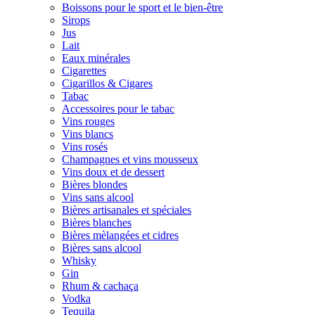
Boissons pour le sport et le bien-être
Sirops
Jus
Lait
Eaux minérales
Cigarettes
Cigarillos & Cigares
Tabac
Accessoires pour le tabac
Vins rouges
Vins blancs
Vins rosés
Champagnes et vins mousseux
Vins doux et de dessert
Bières blondes
Vins sans alcool
Bières artisanales et spéciales
Bières blanches
Bières mèlangées et cidres
Bières sans alcool
Whisky
Gin
Rhum & cachaça
Vodka
Tequila