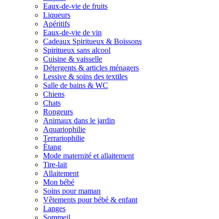
Eaux-de-vie de fruits
Liqueurs
Apéritifs
Eaux-de-vie de vin
Cadeaux Spiritueux & Boissons
Spiritueux sans alcool
Cuisine & vaisselle
Détergents & articles ménagers
Lessive & soins des textiles
Salle de bains & WC
Chiens
Chats
Rongeurs
Animaux dans le jardin
Aquariophilie
Terrariophilie
Étang
Mode maternité et allaitement
Tire-lait
Allaitement
Mon bébé
Soins pour maman
Vêtements pour bébé & enfant
Langes
Sommeil