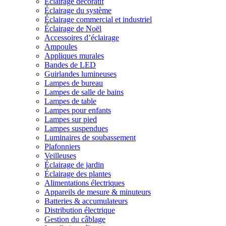
Éclairage décoratif
Éclairage du système
Éclairage commercial et industriel
Éclairage de Noël
Accessoires d’éclairage
Ampoules
Appliques murales
Bandes de LED
Guirlandes lumineuses
Lampes de bureau
Lampes de salle de bains
Lampes de table
Lampes pour enfants
Lampes sur pied
Lampes suspendues
Luminaires de soubassement
Plafonniers
Veilleuses
Éclairage de jardin
Éclairage des plantes
Alimentations électriques
Appareils de mesure & minuteurs
Batteries & accumulateurs
Distribution électrique
Gestion du câblage