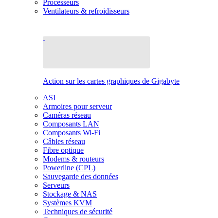
Processeurs
Ventilateurs & refroidisseurs
Action sur les cartes graphiques de Gigabyte
ASI
Armoires pour serveur
Caméras réseau
Composants LAN
Composants Wi-Fi
Câbles réseau
Fibre optique
Modems & routeurs
Powerline (CPL)
Sauvegarde des données
Serveurs
Stockage & NAS
Systèmes KVM
Techniques de sécurité