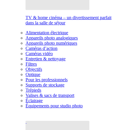
TV & home cinéma – un divertissement parfait
dans la salle de séjour
Alimentation électrique
Appareils photo analogiques
Appareils photo numériques
Caméras d’action
Caméras vidéo
Entretien & nettoyage
Filtres
Objectifs
Optique
Pour les professionnels
Supports de stockage
Trépieds
Valises & sacs de transport
Éclairage
Équipements pour studio photo