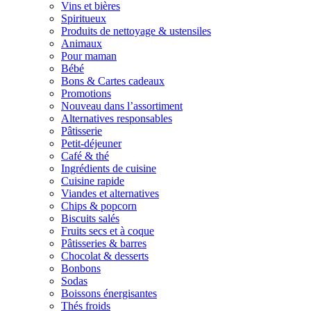
Vins et bières
Spiritueux
Produits de nettoyage & ustensiles
Animaux
Pour maman
Bébé
Bons & Cartes cadeaux
Promotions
Nouveau dans l’assortiment
Alternatives responsables
Pâtisserie
Petit-déjeuner
Café & thé
Ingrédients de cuisine
Cuisine rapide
Viandes et alternatives
Chips & popcorn
Biscuits salés
Fruits secs et à coque
Pâtisseries & barres
Chocolat & desserts
Bonbons
Sodas
Boissons énergisantes
Thés froids