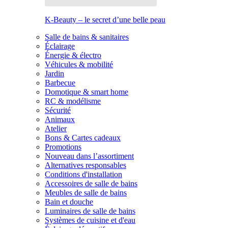
K-Beauty – le secret d’une belle peau
Salle de bains & sanitaires
Éclairage
Énergie & électro
Véhicules & mobilité
Jardin
Barbecue
Domotique & smart home
RC & modélisme
Sécurité
Animaux
Atelier
Bons & Cartes cadeaux
Promotions
Nouveau dans l’assortiment
Alternatives responsables
Conditions d'installation
Accessoires de salle de bains
Meubles de salle de bains
Bain et douche
Luminaires de salle de bains
Systèmes de cuisine et d'eau