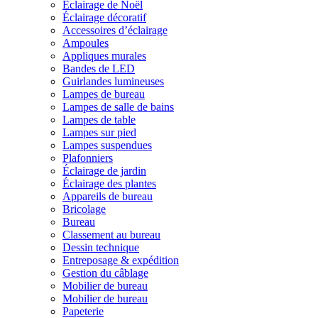
Éclairage de Noël
Éclairage décoratif
Accessoires d’éclairage
Ampoules
Appliques murales
Bandes de LED
Guirlandes lumineuses
Lampes de bureau
Lampes de salle de bains
Lampes de table
Lampes sur pied
Lampes suspendues
Plafonniers
Éclairage de jardin
Éclairage des plantes
Appareils de bureau
Bricolage
Bureau
Classement au bureau
Dessin technique
Entreposage & expédition
Gestion du câblage
Mobilier de bureau
Mobilier de bureau
Papeterie