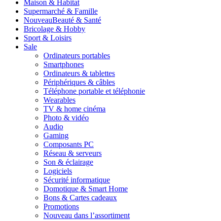
Maison & Habitat
Supermarché & Famille
Nouveau
Beauté & Santé
Bricolage & Hobby
Sport & Loisirs
Sale
Ordinateurs portables
Smartphones
Ordinateurs & tablettes
Périphériques & câbles
Téléphone portable et téléphonie
Wearables
TV & home cinéma
Photo & vidéo
Audio
Gaming
Composants PC
Réseau & serveurs
Son & éclairage
Logiciels
Sécurité informatique
Domotique & Smart Home
Bons & Cartes cadeaux
Promotions
Nouveau dans l’assortiment