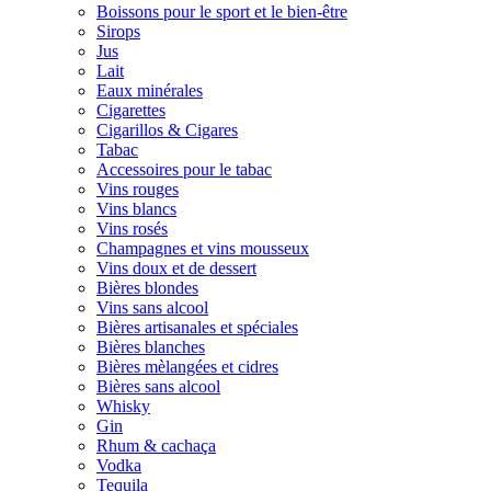
Boissons pour le sport et le bien-être
Sirops
Jus
Lait
Eaux minérales
Cigarettes
Cigarillos & Cigares
Tabac
Accessoires pour le tabac
Vins rouges
Vins blancs
Vins rosés
Champagnes et vins mousseux
Vins doux et de dessert
Bières blondes
Vins sans alcool
Bières artisanales et spéciales
Bières blanches
Bières mèlangées et cidres
Bières sans alcool
Whisky
Gin
Rhum & cachaça
Vodka
Tequila