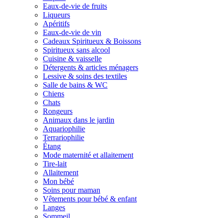
Eaux-de-vie de fruits
Liqueurs
Apéritifs
Eaux-de-vie de vin
Cadeaux Spiritueux & Boissons
Spiritueux sans alcool
Cuisine & vaisselle
Détergents & articles ménagers
Lessive & soins des textiles
Salle de bains & WC
Chiens
Chats
Rongeurs
Animaux dans le jardin
Aquariophilie
Terrariophilie
Étang
Mode maternité et allaitement
Tire-lait
Allaitement
Mon bébé
Soins pour maman
Vêtements pour bébé & enfant
Langes
Sommeil