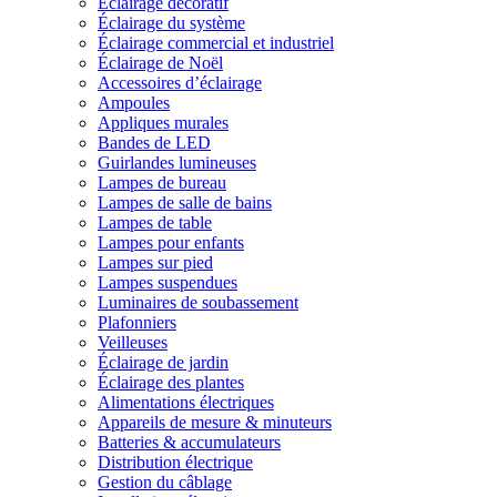
Éclairage décoratif
Éclairage du système
Éclairage commercial et industriel
Éclairage de Noël
Accessoires d’éclairage
Ampoules
Appliques murales
Bandes de LED
Guirlandes lumineuses
Lampes de bureau
Lampes de salle de bains
Lampes de table
Lampes pour enfants
Lampes sur pied
Lampes suspendues
Luminaires de soubassement
Plafonniers
Veilleuses
Éclairage de jardin
Éclairage des plantes
Alimentations électriques
Appareils de mesure & minuteurs
Batteries & accumulateurs
Distribution électrique
Gestion du câblage