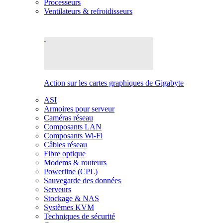
Processeurs
Ventilateurs & refroidisseurs
Action sur les cartes graphiques de Gigabyte
ASI
Armoires pour serveur
Caméras réseau
Composants LAN
Composants Wi-Fi
Câbles réseau
Fibre optique
Modems & routeurs
Powerline (CPL)
Sauvegarde des données
Serveurs
Stockage & NAS
Systèmes KVM
Techniques de sécurité