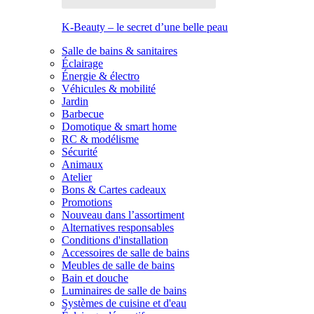
K-Beauty – le secret d’une belle peau
Salle de bains & sanitaires
Éclairage
Énergie & électro
Véhicules & mobilité
Jardin
Barbecue
Domotique & smart home
RC & modélisme
Sécurité
Animaux
Atelier
Bons & Cartes cadeaux
Promotions
Nouveau dans l’assortiment
Alternatives responsables
Conditions d'installation
Accessoires de salle de bains
Meubles de salle de bains
Bain et douche
Luminaires de salle de bains
Systèmes de cuisine et d'eau