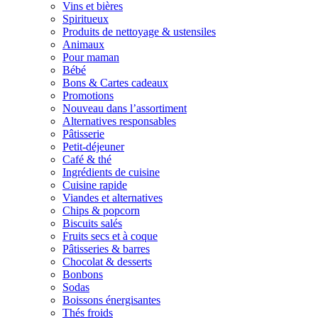
Vins et bières
Spiritueux
Produits de nettoyage & ustensiles
Animaux
Pour maman
Bébé
Bons & Cartes cadeaux
Promotions
Nouveau dans l’assortiment
Alternatives responsables
Pâtisserie
Petit-déjeuner
Café & thé
Ingrédients de cuisine
Cuisine rapide
Viandes et alternatives
Chips & popcorn
Biscuits salés
Fruits secs et à coque
Pâtisseries & barres
Chocolat & desserts
Bonbons
Sodas
Boissons énergisantes
Thés froids