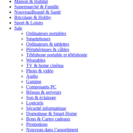
Maison & Habitat
Supermarché & Famille
Nouveau
Beauté & Santé
Bricolage & Hobby
Sport & Loisirs
Sale
Ordinateurs portables
Smartphones
Ordinateurs & tablettes
Périphériques & câbles
Téléphone portable et téléphonie
Wearables
TV & home cinéma
Photo & vidéo
Audio
Gaming
Composants PC
Réseau & serveurs
Son & éclairage
Logiciels
Sécurité informatique
Domotique & Smart Home
Bons & Cartes cadeaux
Promotions
Nouveau dans l’assortiment