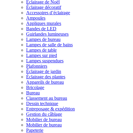
Éclairage de Noël
Éclairage décoratif
Accessoires d’éclairage
Ampoules
Appliques murales
Bandes de LED
Guirlandes lumineuses
Lampes de bureau
Lampes de salle de bains
Lampes de table
Lampes sur pied
Lampes suspendues
Plafonniers
Éclairage de jardin
Éclairage des plantes
Appareils de bureau
Bricolage
Bureau
Classement au bureau
Dessin technique
Entreposage & expédition
Gestion du câblage
Mobilier de bureau
Mobilier de bureau
Papeterie