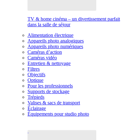
TV & home cinéma – un divertissement parfait
dans la salle de séjour
Alimentation électrique
Appareils photo analogiques
Appareils photo numériques
Caméras d’action
Caméras vidéo
Entretien & nettoyage
Filtres
Objectifs
Optique
Pour les professionnels
Supports de stockage
Trépieds
Valises & sacs de transport
Éclairage
Équipements pour studio photo