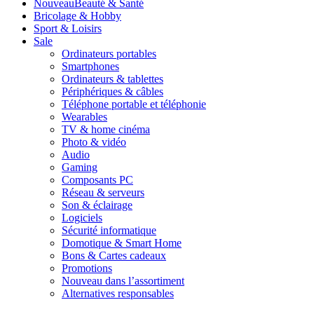
Nouveau
Beauté & Santé
Bricolage & Hobby
Sport & Loisirs
Sale
Ordinateurs portables
Smartphones
Ordinateurs & tablettes
Périphériques & câbles
Téléphone portable et téléphonie
Wearables
TV & home cinéma
Photo & vidéo
Audio
Gaming
Composants PC
Réseau & serveurs
Son & éclairage
Logiciels
Sécurité informatique
Domotique & Smart Home
Bons & Cartes cadeaux
Promotions
Nouveau dans l’assortiment
Alternatives responsables