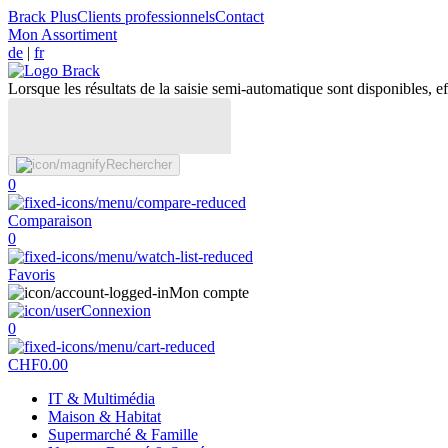
Brack Plus
Clients professionnels
Contact
Mon Assortiment
de
|
fr
Lorsque les résultats de la saisie semi-automatique sont disponibles, eff
Rechercher
0
Comparaison
0
Favoris
Mon compte
Connexion
0
CHF
0.00
IT & Multimédia
Maison & Habitat
Supermarché & Famille