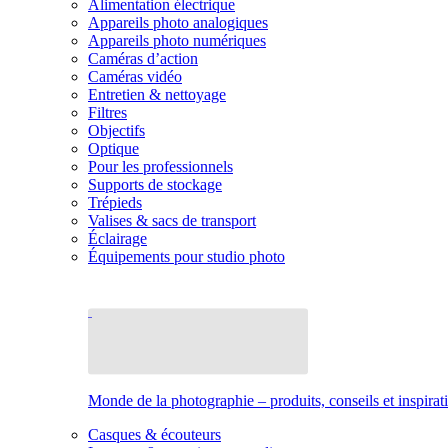
Alimentation électrique
Appareils photo analogiques
Appareils photo numériques
Caméras d’action
Caméras vidéo
Entretien & nettoyage
Filtres
Objectifs
Optique
Pour les professionnels
Supports de stockage
Trépieds
Valises & sacs de transport
Éclairage
Équipements pour studio photo
Monde de la photographie – produits, conseils et inspirat
Casques & écouteurs