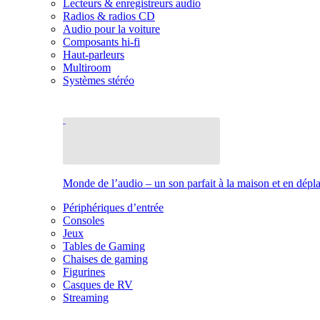
Lecteurs & enregistreurs audio
Radios & radios CD
Audio pour la voiture
Composants hi-fi
Haut-parleurs
Multiroom
Systèmes stéréo
Monde de l’audio – un son parfait à la maison et en dép
Périphériques d’entrée
Consoles
Jeux
Tables de Gaming
Chaises de gaming
Figurines
Casques de RV
Streaming