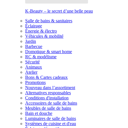
K-Beauty – le secret d’une belle peau
Salle de bains & sanitaires
Éclairage
Énergie & électro
Véhicules & mobilité
Jardin
Barbecue
Domotique & smart home
RC & modélisme
Sécurité
Animaux
Atelier
Bons & Cartes cadeaux
Promotions
Nouveau dans l’assortiment
Alternatives responsables
Conditions d'installation
Accessoires de salle de bains
Meubles de salle de bains
Bain et douche
Luminaires de salle de bains
Systèmes de cuisine et d'eau