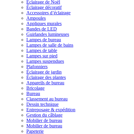
Éclairage de Noël
Éclairage décoratif
Accessoires d’éclairage
Ampoules
Appliques murales
Bandes de LED
Guirlandes lumineuses
Lampes de bureau
Lampes de salle de bains
Lampes de table
Lampes sur pied
Lampes suspendues
Plafonniers
Éclairage de jardin
Éclairage des plantes
Appareils de bureau
Bricolage
Bureau
Classement au bureau
Dessin technique
Entreposage & expédition
Gestion du câblage
Mobilier de bureau
Mobilier de bureau
Papeterie