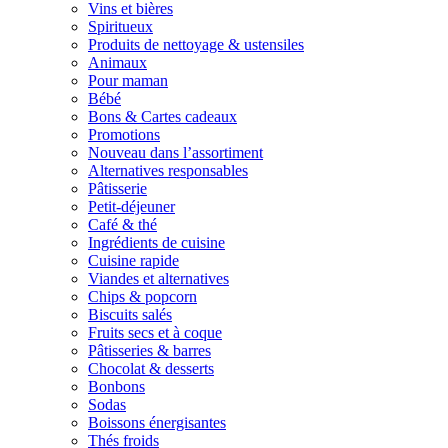
Vins et bières
Spiritueux
Produits de nettoyage & ustensiles
Animaux
Pour maman
Bébé
Bons & Cartes cadeaux
Promotions
Nouveau dans l’assortiment
Alternatives responsables
Pâtisserie
Petit-déjeuner
Café & thé
Ingrédients de cuisine
Cuisine rapide
Viandes et alternatives
Chips & popcorn
Biscuits salés
Fruits secs et à coque
Pâtisseries & barres
Chocolat & desserts
Bonbons
Sodas
Boissons énergisantes
Thés froids