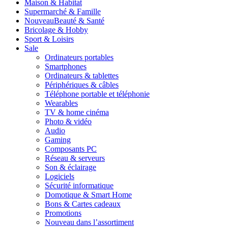
Maison & Habitat
Supermarché & Famille
Nouveau
Beauté & Santé
Bricolage & Hobby
Sport & Loisirs
Sale
Ordinateurs portables
Smartphones
Ordinateurs & tablettes
Périphériques & câbles
Téléphone portable et téléphonie
Wearables
TV & home cinéma
Photo & vidéo
Audio
Gaming
Composants PC
Réseau & serveurs
Son & éclairage
Logiciels
Sécurité informatique
Domotique & Smart Home
Bons & Cartes cadeaux
Promotions
Nouveau dans l’assortiment