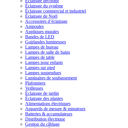
Éclairage décoratif
Éclairage du système
Éclairage commercial et industriel
Éclairage de Noël
Accessoires d’éclairage
Ampoules
Appliques murales
Bandes de LED
Guirlandes lumineuses
Lampes de bureau
Lampes de salle de bains
Lampes de table
Lampes pour enfants
Lampes sur pied
Lampes suspendues
Luminaires de soubassement
Plafonniers
Veilleuses
Éclairage de jardin
Éclairage des plantes
Alimentations électriques
Appareils de mesure & minuteurs
Batteries & accumulateurs
Distribution électrique
Gestion du câblage