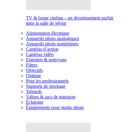
TV & home cinéma – un divertissement parfait
dans la salle de séjour
Alimentation électrique
Appareils photo analogiques
Appareils photo numériques
Caméras d’action
Caméras vidéo
Entretien & nettoyage
Filtres
Objectifs
Optique
Pour les professionnels
Supports de stockage
Trépieds
Valises & sacs de transport
Éclairage
Équipements pour studio photo