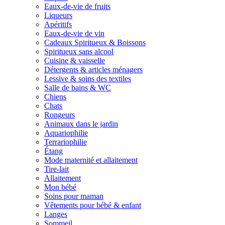
Eaux-de-vie de fruits
Liqueurs
Apéritifs
Eaux-de-vie de vin
Cadeaux Spiritueux & Boissons
Spiritueux sans alcool
Cuisine & vaisselle
Détergents & articles ménagers
Lessive & soins des textiles
Salle de bains & WC
Chiens
Chats
Rongeurs
Animaux dans le jardin
Aquariophilie
Terrariophilie
Étang
Mode maternité et allaitement
Tire-lait
Allaitement
Mon bébé
Soins pour maman
Vêtements pour bébé & enfant
Langes
Sommeil