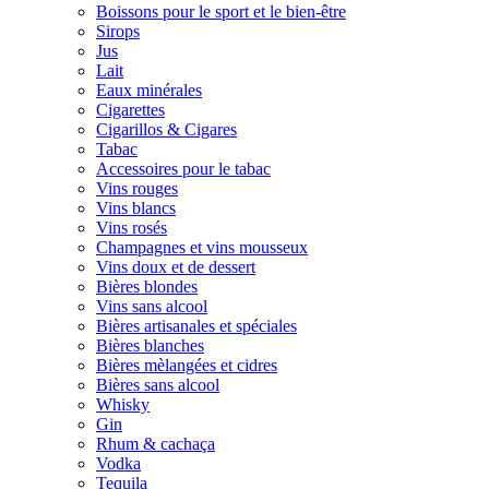
Boissons pour le sport et le bien-être
Sirops
Jus
Lait
Eaux minérales
Cigarettes
Cigarillos & Cigares
Tabac
Accessoires pour le tabac
Vins rouges
Vins blancs
Vins rosés
Champagnes et vins mousseux
Vins doux et de dessert
Bières blondes
Vins sans alcool
Bières artisanales et spéciales
Bières blanches
Bières mèlangées et cidres
Bières sans alcool
Whisky
Gin
Rhum & cachaça
Vodka
Tequila