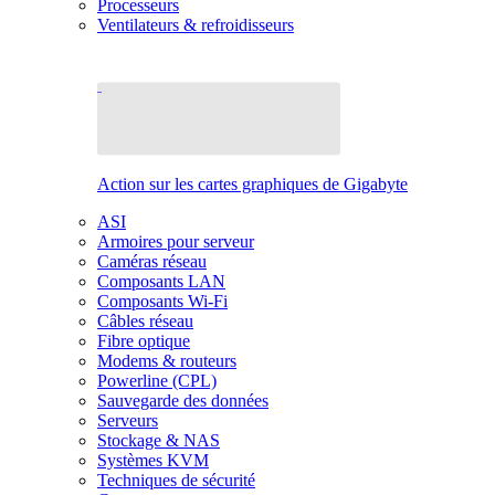
Processeurs
Ventilateurs & refroidisseurs
Action sur les cartes graphiques de Gigabyte
ASI
Armoires pour serveur
Caméras réseau
Composants LAN
Composants Wi-Fi
Câbles réseau
Fibre optique
Modems & routeurs
Powerline (CPL)
Sauvegarde des données
Serveurs
Stockage & NAS
Systèmes KVM
Techniques de sécurité