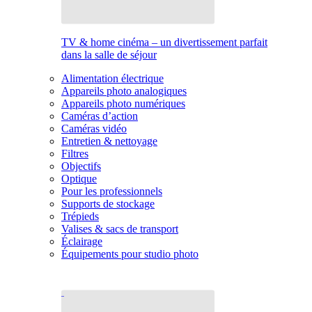
TV & home cinéma – un divertissement parfait
dans la salle de séjour
Alimentation électrique
Appareils photo analogiques
Appareils photo numériques
Caméras d’action
Caméras vidéo
Entretien & nettoyage
Filtres
Objectifs
Optique
Pour les professionnels
Supports de stockage
Trépieds
Valises & sacs de transport
Éclairage
Équipements pour studio photo