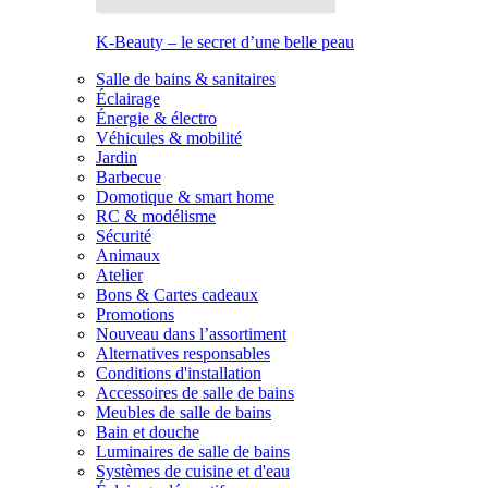
K-Beauty – le secret d’une belle peau
Salle de bains & sanitaires
Éclairage
Énergie & électro
Véhicules & mobilité
Jardin
Barbecue
Domotique & smart home
RC & modélisme
Sécurité
Animaux
Atelier
Bons & Cartes cadeaux
Promotions
Nouveau dans l’assortiment
Alternatives responsables
Conditions d'installation
Accessoires de salle de bains
Meubles de salle de bains
Bain et douche
Luminaires de salle de bains
Systèmes de cuisine et d'eau