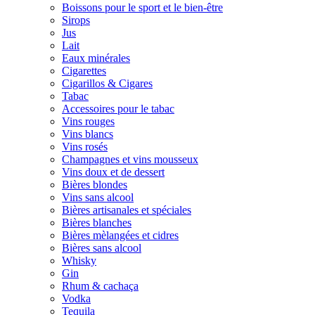
Boissons pour le sport et le bien-être
Sirops
Jus
Lait
Eaux minérales
Cigarettes
Cigarillos & Cigares
Tabac
Accessoires pour le tabac
Vins rouges
Vins blancs
Vins rosés
Champagnes et vins mousseux
Vins doux et de dessert
Bières blondes
Vins sans alcool
Bières artisanales et spéciales
Bières blanches
Bières mèlangées et cidres
Bières sans alcool
Whisky
Gin
Rhum & cachaça
Vodka
Tequila