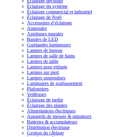
Éclairage décoratif
Éclairage du système
Éclairage commercial et industriel
Éclairage de Noël
Accessoires d’éclairage
Ampoules
Appliques murales
Bandes de LED
Guirlandes lumineuses
Lampes de bureau
Lampes de salle de bains
Lampes de table
Lampes pour enfants
Lampes sur pied
Lampes suspendues
Luminaires de soubassement
Plafonniers
Veilleuses
Éclairage de jardin
Éclairage des plantes
Alimentations électriques
Appareils de mesure & minuteurs
Batteries & accumulateurs
Distribution électrique
Gestion du câblage