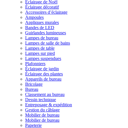
Éclairage de Noël
Éclairage décoratif
Accessoires d’éclairage
Ampoules
Appliques murales
Bandes de LED
Guirlandes lumineuses
Lampes de bureau
Lampes de salle de bains
Lampes de table
Lampes sur pied
Lampes suspendues
Plafonniers
Éclairage de jardin
Éclairage des plantes
Appareils de bureau
Bricolage
Bureau
Classement au bureau
Dessin technique
Entreposage & expédition
Gestion du câblage
Mobilier de bureau
Mobilier de bureau
Papeterie