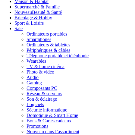
Maison & Habitat
Supermarché & Famille
Nouveau
Beauté & Santé
Bricolage & Hobby
Sport & Loisirs
Sale
Ordinateurs portables
Smartphones
Ordinateurs & tablettes
Périphériques & câbles
Téléphone portable et téléphonie
Wearables
TV & home cinéma
Photo & vidéo
Audio
Gaming
Composants PC
Réseau & serveurs
Son & éclairage
Logiciels
Sécurité informatique
Domotique & Smart Home
Bons & Cartes cadeaux
Promotions
Nouveau dans l’assortiment