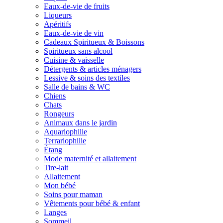
Eaux-de-vie de fruits
Liqueurs
Apéritifs
Eaux-de-vie de vin
Cadeaux Spiritueux & Boissons
Spiritueux sans alcool
Cuisine & vaisselle
Détergents & articles ménagers
Lessive & soins des textiles
Salle de bains & WC
Chiens
Chats
Rongeurs
Animaux dans le jardin
Aquariophilie
Terrariophilie
Étang
Mode maternité et allaitement
Tire-lait
Allaitement
Mon bébé
Soins pour maman
Vêtements pour bébé & enfant
Langes
Sommeil