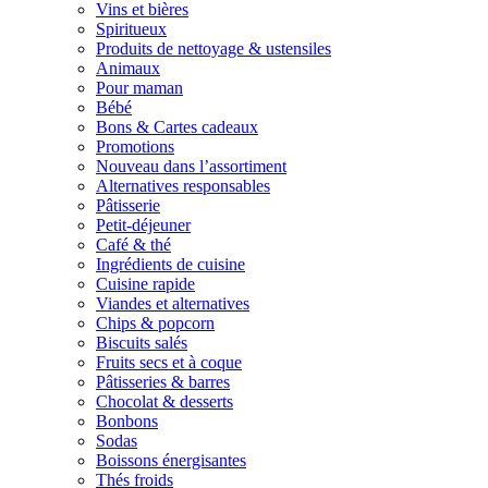
Vins et bières
Spiritueux
Produits de nettoyage & ustensiles
Animaux
Pour maman
Bébé
Bons & Cartes cadeaux
Promotions
Nouveau dans l’assortiment
Alternatives responsables
Pâtisserie
Petit-déjeuner
Café & thé
Ingrédients de cuisine
Cuisine rapide
Viandes et alternatives
Chips & popcorn
Biscuits salés
Fruits secs et à coque
Pâtisseries & barres
Chocolat & desserts
Bonbons
Sodas
Boissons énergisantes
Thés froids