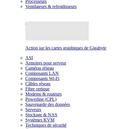
Processeurs
Ventilateurs & refroidisseurs
Action sur les cartes graphiques de Gigabyte
ASI
Armoires pour serveur
Caméras réseau
Composants LAN
Composants Wi-Fi
Câbles réseau
Fibre optique
Modems & routeurs
Powerline (CPL)
Sauvegarde des données
Serveurs
Stockage & NAS
Systèmes KVM
Techniques de sécurité