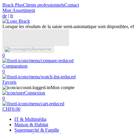
Brack Plus
Clients professionnels
Contact
Mon Assortiment
de
|
fr
Lorsque les résultats de la saisie semi-automatique sont disponibles, eff
Rechercher
0
Comparaison
0
Favoris
Mon compte
Connexion
0
CHF
0.00
IT & Multimédia
Maison & Habitat
Supermarché & Famille