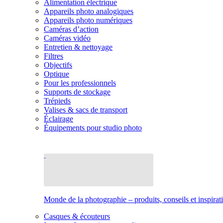
Alimentation électrique
Appareils photo analogiques
Appareils photo numériques
Caméras d’action
Caméras vidéo
Entretien & nettoyage
Filtres
Objectifs
Optique
Pour les professionnels
Supports de stockage
Trépieds
Valises & sacs de transport
Éclairage
Équipements pour studio photo
Monde de la photographie – produits, conseils et inspirat
Casques & écouteurs