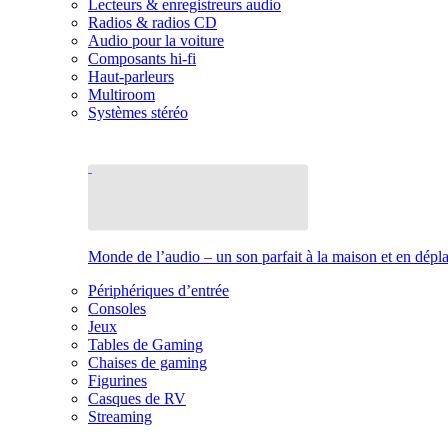
Lecteurs & enregistreurs audio
Radios & radios CD
Audio pour la voiture
Composants hi-fi
Haut-parleurs
Multiroom
Systèmes stéréo
Monde de l’audio – un son parfait à la maison et en dép
Périphériques d’entrée
Consoles
Jeux
Tables de Gaming
Chaises de gaming
Figurines
Casques de RV
Streaming