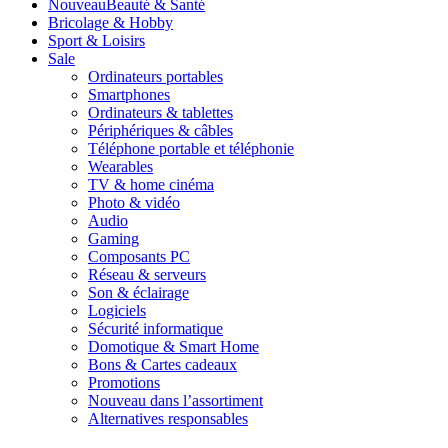
Nouveau
Beauté & Santé
Bricolage & Hobby
Sport & Loisirs
Sale
Ordinateurs portables
Smartphones
Ordinateurs & tablettes
Périphériques & câbles
Téléphone portable et téléphonie
Wearables
TV & home cinéma
Photo & vidéo
Audio
Gaming
Composants PC
Réseau & serveurs
Son & éclairage
Logiciels
Sécurité informatique
Domotique & Smart Home
Bons & Cartes cadeaux
Promotions
Nouveau dans l’assortiment
Alternatives responsables