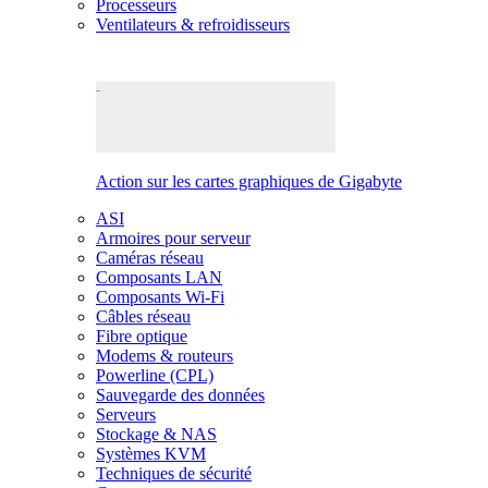
Processeurs
Ventilateurs & refroidisseurs
Action sur les cartes graphiques de Gigabyte
ASI
Armoires pour serveur
Caméras réseau
Composants LAN
Composants Wi-Fi
Câbles réseau
Fibre optique
Modems & routeurs
Powerline (CPL)
Sauvegarde des données
Serveurs
Stockage & NAS
Systèmes KVM
Techniques de sécurité