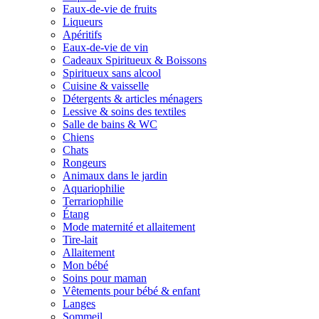
Eaux-de-vie de fruits
Liqueurs
Apéritifs
Eaux-de-vie de vin
Cadeaux Spiritueux & Boissons
Spiritueux sans alcool
Cuisine & vaisselle
Détergents & articles ménagers
Lessive & soins des textiles
Salle de bains & WC
Chiens
Chats
Rongeurs
Animaux dans le jardin
Aquariophilie
Terrariophilie
Étang
Mode maternité et allaitement
Tire-lait
Allaitement
Mon bébé
Soins pour maman
Vêtements pour bébé & enfant
Langes
Sommeil