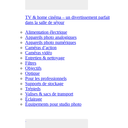
TV & home cinéma – un divertissement parfait
dans la salle de séjour
Alimentation électrique
Appareils photo analogiques
Appareils photo numériques
Caméras d’action
Caméras vidéo
Entretien & nettoyage
Filtres
Objectifs
Optique
Pour les professionnels
Supports de stockage
Trépieds
Valises & sacs de transport
Éclairage
Équipements pour studio photo