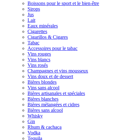
Boissons pour le sport et le bien-être
Sirops
Jus
Lait
Eaux minérales
Cigarettes
Cigarillos & Cigares
Tabac
Accessoires pour le tabac
Vins rouges
Vins blancs
Vins rosés
Champagnes et vins mousseux
Vins doux et de dessert
Bières blondes
Vins sans alcool
Bières artisanales et spéciales
Bières blanches
Bières mèlangées et cidres
Bières sans alcool
Whisky
Gin
Rhum & cachaça
Vodka
Tequila