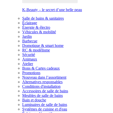
K-Beauty – le secret d’une belle peau
Salle de bains & sanitaires
Éclairage
Énergie & électro
Véhicules & mobilité
Jardin
Barbecue
Domotique & smart home
RC & modélisme
Sécurité
Animaux
Atelier
Bons & Cartes cadeaux
Promotions
Nouveau dans l’assortiment
Alternatives responsables
Conditions d'installation
Accessoires de salle de bains
Meubles de salle de bains
Bain et douche
Luminaires de salle de bains
Systèmes de cuisine et d'eau