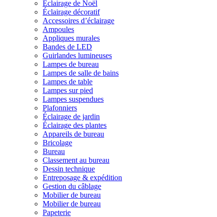
Éclairage de Noël
Éclairage décoratif
Accessoires d’éclairage
Ampoules
Appliques murales
Bandes de LED
Guirlandes lumineuses
Lampes de bureau
Lampes de salle de bains
Lampes de table
Lampes sur pied
Lampes suspendues
Plafonniers
Éclairage de jardin
Éclairage des plantes
Appareils de bureau
Bricolage
Bureau
Classement au bureau
Dessin technique
Entreposage & expédition
Gestion du câblage
Mobilier de bureau
Mobilier de bureau
Papeterie