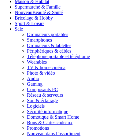
Maison & Habitat
Supermarché & Famille
Nouveau
Beauté & Santé
Bricolage & Hobby
Sport & Loisirs
Sale
Ordinateurs portables
Smartphones
Ordinateurs & tablettes
Périphériques & câbles
Téléphone portable et téléphonie
Wearables
TV & home cinéma
Photo & vidéo
Audio
Gaming
Composants PC
Réseau & serveurs
Son & éclairage
Logiciels
Sécurité informatique
Domotique & Smart Home
Bons & Cartes cadeaux
Promotions
Nouveau dans l’assortiment