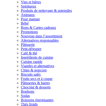
Vins et bières
Spiritueux
Produits de nettoyage & ustensiles
Animaux
Pour maman
Bébé
Bons & Cartes cadeaux
Promotions
Nouveau dans l’assortiment
Alternatives responsables
Pâtisserie
Petit-déjeuner
Café & thé
Ingrédients de cuisine
Cuisine rapide
Viandes et alternatives
Chips & popcorn
Biscuits salés
Fruits secs et à coque
Pâtisseries & barres
Chocolat & desserts
Bonbons
Sodas
Boissons énergisantes
Thés froids