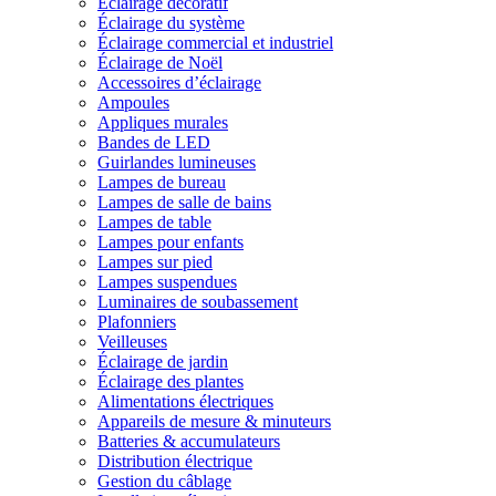
Éclairage décoratif
Éclairage du système
Éclairage commercial et industriel
Éclairage de Noël
Accessoires d’éclairage
Ampoules
Appliques murales
Bandes de LED
Guirlandes lumineuses
Lampes de bureau
Lampes de salle de bains
Lampes de table
Lampes pour enfants
Lampes sur pied
Lampes suspendues
Luminaires de soubassement
Plafonniers
Veilleuses
Éclairage de jardin
Éclairage des plantes
Alimentations électriques
Appareils de mesure & minuteurs
Batteries & accumulateurs
Distribution électrique
Gestion du câblage