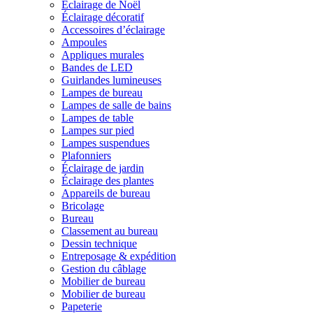
Éclairage de Noël
Éclairage décoratif
Accessoires d’éclairage
Ampoules
Appliques murales
Bandes de LED
Guirlandes lumineuses
Lampes de bureau
Lampes de salle de bains
Lampes de table
Lampes sur pied
Lampes suspendues
Plafonniers
Éclairage de jardin
Éclairage des plantes
Appareils de bureau
Bricolage
Bureau
Classement au bureau
Dessin technique
Entreposage & expédition
Gestion du câblage
Mobilier de bureau
Mobilier de bureau
Papeterie