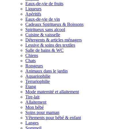
Eaux-de-vie de fruits
Liqueurs
Apéritifs
Eaux-de-vie de vin
Cadeaux Spiritueux & Boissons
Spiritueux sans alcool
Cuisine & vaisselle
Détergents & articles ménagers
Lessive & soins des textiles
Salle de bains & WC
Chiens
Chats
Rongeurs
Animaux dans le jardin
Aquariophilie
Terrariophilie
Étang
Mode maternité et allaitement
Tire-lait
Allaitement
Mon bébé
Soins pour maman
Vêtements pour bébé & enfant
Langes
Sommeil