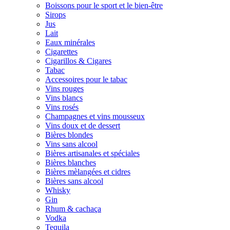
Boissons pour le sport et le bien-être
Sirops
Jus
Lait
Eaux minérales
Cigarettes
Cigarillos & Cigares
Tabac
Accessoires pour le tabac
Vins rouges
Vins blancs
Vins rosés
Champagnes et vins mousseux
Vins doux et de dessert
Bières blondes
Vins sans alcool
Bières artisanales et spéciales
Bières blanches
Bières mèlangées et cidres
Bières sans alcool
Whisky
Gin
Rhum & cachaça
Vodka
Tequila