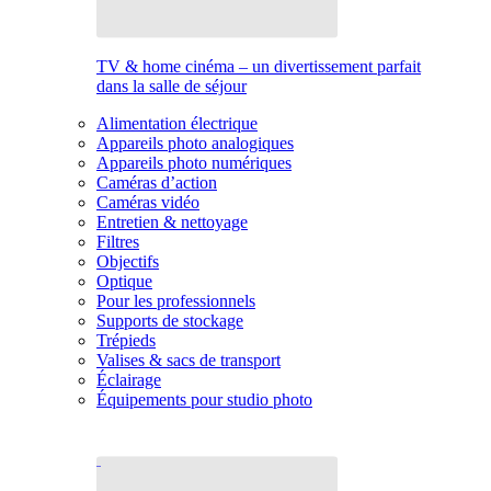
TV & home cinéma – un divertissement parfait
dans la salle de séjour
Alimentation électrique
Appareils photo analogiques
Appareils photo numériques
Caméras d’action
Caméras vidéo
Entretien & nettoyage
Filtres
Objectifs
Optique
Pour les professionnels
Supports de stockage
Trépieds
Valises & sacs de transport
Éclairage
Équipements pour studio photo