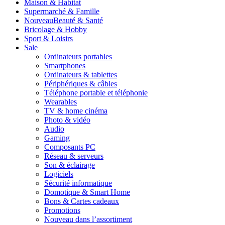
Maison & Habitat
Supermarché & Famille
Nouveau
Beauté & Santé
Bricolage & Hobby
Sport & Loisirs
Sale
Ordinateurs portables
Smartphones
Ordinateurs & tablettes
Périphériques & câbles
Téléphone portable et téléphonie
Wearables
TV & home cinéma
Photo & vidéo
Audio
Gaming
Composants PC
Réseau & serveurs
Son & éclairage
Logiciels
Sécurité informatique
Domotique & Smart Home
Bons & Cartes cadeaux
Promotions
Nouveau dans l’assortiment