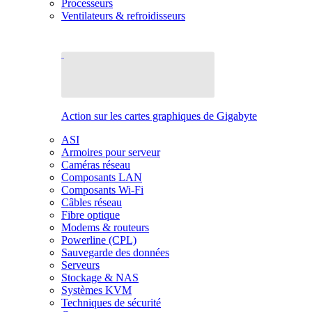
Processeurs
Ventilateurs & refroidisseurs
Action sur les cartes graphiques de Gigabyte
ASI
Armoires pour serveur
Caméras réseau
Composants LAN
Composants Wi-Fi
Câbles réseau
Fibre optique
Modems & routeurs
Powerline (CPL)
Sauvegarde des données
Serveurs
Stockage & NAS
Systèmes KVM
Techniques de sécurité