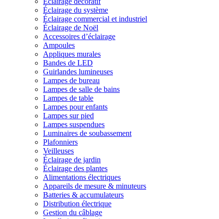
Éclairage décoratif
Éclairage du système
Éclairage commercial et industriel
Éclairage de Noël
Accessoires d’éclairage
Ampoules
Appliques murales
Bandes de LED
Guirlandes lumineuses
Lampes de bureau
Lampes de salle de bains
Lampes de table
Lampes pour enfants
Lampes sur pied
Lampes suspendues
Luminaires de soubassement
Plafonniers
Veilleuses
Éclairage de jardin
Éclairage des plantes
Alimentations électriques
Appareils de mesure & minuteurs
Batteries & accumulateurs
Distribution électrique
Gestion du câblage