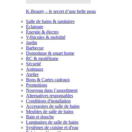
K-Beauty – le secret d’une belle peau
Salle de bains & sanitaires
Éclairage
Énergie & électro
Véhicules & mobilité
Jardin
Barbecue
Domotique & smart home
RC & modélisme
Sécurité
Animaux
Atelier
Bons & Cartes cadeaux
Promotions
Nouveau dans l’assortiment
Alternatives responsables
Conditions d'installation
Accessoires de salle de bains
Meubles de salle de bains
Bain et douche
Luminaires de salle de bains
Systèmes de cuisine et d'eau