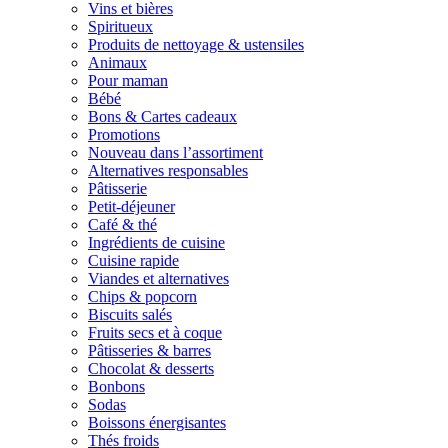
Vins et bières
Spiritueux
Produits de nettoyage & ustensiles
Animaux
Pour maman
Bébé
Bons & Cartes cadeaux
Promotions
Nouveau dans l’assortiment
Alternatives responsables
Pâtisserie
Petit-déjeuner
Café & thé
Ingrédients de cuisine
Cuisine rapide
Viandes et alternatives
Chips & popcorn
Biscuits salés
Fruits secs et à coque
Pâtisseries & barres
Chocolat & desserts
Bonbons
Sodas
Boissons énergisantes
Thés froids