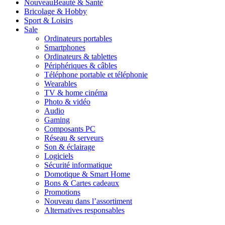
Nouveau
Beauté & Santé
Bricolage & Hobby
Sport & Loisirs
Sale
Ordinateurs portables
Smartphones
Ordinateurs & tablettes
Périphériques & câbles
Téléphone portable et téléphonie
Wearables
TV & home cinéma
Photo & vidéo
Audio
Gaming
Composants PC
Réseau & serveurs
Son & éclairage
Logiciels
Sécurité informatique
Domotique & Smart Home
Bons & Cartes cadeaux
Promotions
Nouveau dans l’assortiment
Alternatives responsables