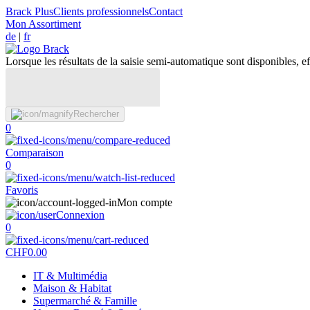
Brack Plus
Clients professionnels
Contact
Mon Assortiment
de
|
fr
Lorsque les résultats de la saisie semi-automatique sont disponibles, eff
Rechercher
0
Comparaison
0
Favoris
Mon compte
Connexion
0
CHF
0.00
IT & Multimédia
Maison & Habitat
Supermarché & Famille