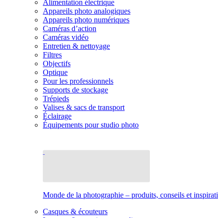
Alimentation électrique
Appareils photo analogiques
Appareils photo numériques
Caméras d’action
Caméras vidéo
Entretien & nettoyage
Filtres
Objectifs
Optique
Pour les professionnels
Supports de stockage
Trépieds
Valises & sacs de transport
Éclairage
Équipements pour studio photo
Monde de la photographie – produits, conseils et inspirat
Casques & écouteurs