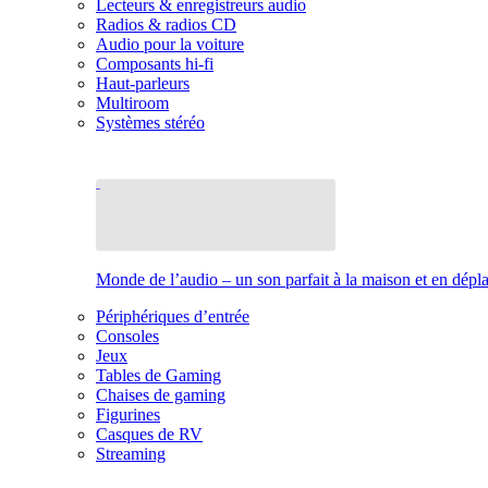
Lecteurs & enregistreurs audio
Radios & radios CD
Audio pour la voiture
Composants hi-fi
Haut-parleurs
Multiroom
Systèmes stéréo
Monde de l’audio – un son parfait à la maison et en dép
Périphériques d’entrée
Consoles
Jeux
Tables de Gaming
Chaises de gaming
Figurines
Casques de RV
Streaming