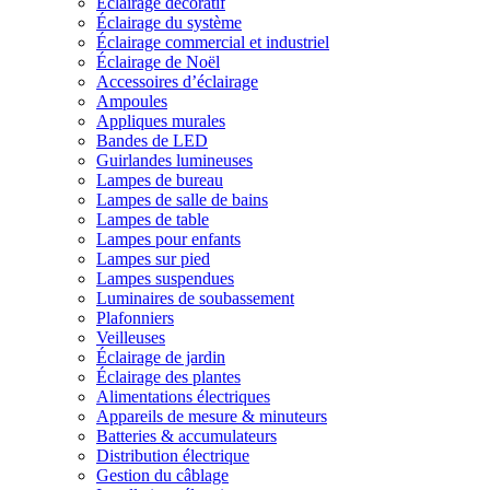
Éclairage décoratif
Éclairage du système
Éclairage commercial et industriel
Éclairage de Noël
Accessoires d’éclairage
Ampoules
Appliques murales
Bandes de LED
Guirlandes lumineuses
Lampes de bureau
Lampes de salle de bains
Lampes de table
Lampes pour enfants
Lampes sur pied
Lampes suspendues
Luminaires de soubassement
Plafonniers
Veilleuses
Éclairage de jardin
Éclairage des plantes
Alimentations électriques
Appareils de mesure & minuteurs
Batteries & accumulateurs
Distribution électrique
Gestion du câblage