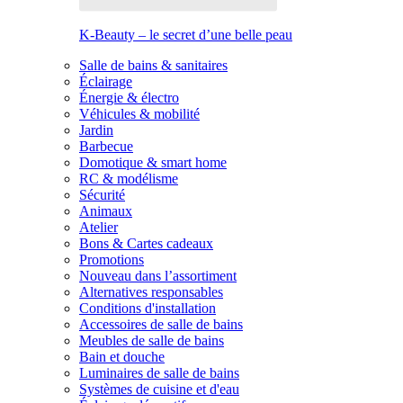
K-Beauty – le secret d’une belle peau
Salle de bains & sanitaires
Éclairage
Énergie & électro
Véhicules & mobilité
Jardin
Barbecue
Domotique & smart home
RC & modélisme
Sécurité
Animaux
Atelier
Bons & Cartes cadeaux
Promotions
Nouveau dans l’assortiment
Alternatives responsables
Conditions d'installation
Accessoires de salle de bains
Meubles de salle de bains
Bain et douche
Luminaires de salle de bains
Systèmes de cuisine et d'eau