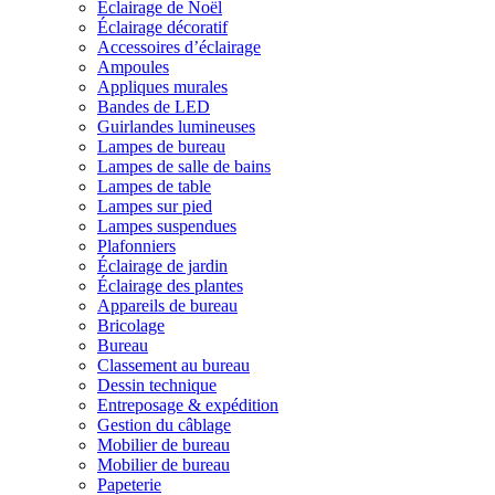
Éclairage de Noël
Éclairage décoratif
Accessoires d’éclairage
Ampoules
Appliques murales
Bandes de LED
Guirlandes lumineuses
Lampes de bureau
Lampes de salle de bains
Lampes de table
Lampes sur pied
Lampes suspendues
Plafonniers
Éclairage de jardin
Éclairage des plantes
Appareils de bureau
Bricolage
Bureau
Classement au bureau
Dessin technique
Entreposage & expédition
Gestion du câblage
Mobilier de bureau
Mobilier de bureau
Papeterie