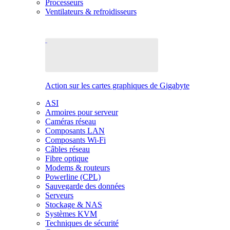
Processeurs
Ventilateurs & refroidisseurs
Action sur les cartes graphiques de Gigabyte
ASI
Armoires pour serveur
Caméras réseau
Composants LAN
Composants Wi-Fi
Câbles réseau
Fibre optique
Modems & routeurs
Powerline (CPL)
Sauvegarde des données
Serveurs
Stockage & NAS
Systèmes KVM
Techniques de sécurité