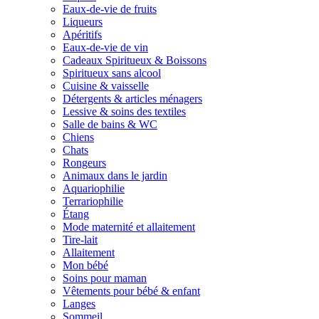
Eaux-de-vie de fruits
Liqueurs
Apéritifs
Eaux-de-vie de vin
Cadeaux Spiritueux & Boissons
Spiritueux sans alcool
Cuisine & vaisselle
Détergents & articles ménagers
Lessive & soins des textiles
Salle de bains & WC
Chiens
Chats
Rongeurs
Animaux dans le jardin
Aquariophilie
Terrariophilie
Étang
Mode maternité et allaitement
Tire-lait
Allaitement
Mon bébé
Soins pour maman
Vêtements pour bébé & enfant
Langes
Sommeil