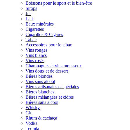
Boissons pour le sport et le bien-être
Sirops
Jus
Lait
Eaux minérales
Cigarettes
Cigarillos & Cigares
Tabac
Accessoires pour le tabac
Vins rouges
Vins blancs
Vins rosés
Champagnes et vins mousseux
Vins doux et de dessert
Bières blondes
Vins sans alcool
Bières artisanales et spéciales
Bières blanches
Bières mèlangées et cidres
Bières sans alcool
Whisky
Gin
Rhum & cachaça
Vodka
Tequila