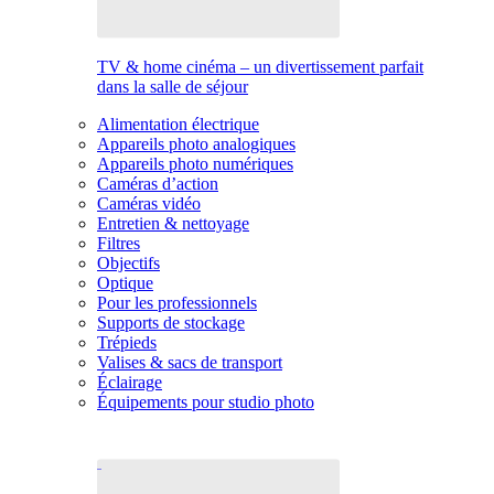
TV & home cinéma – un divertissement parfait
dans la salle de séjour
Alimentation électrique
Appareils photo analogiques
Appareils photo numériques
Caméras d’action
Caméras vidéo
Entretien & nettoyage
Filtres
Objectifs
Optique
Pour les professionnels
Supports de stockage
Trépieds
Valises & sacs de transport
Éclairage
Équipements pour studio photo