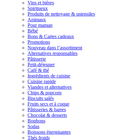
Vins et bières
Spiritueux
Produits de nettoyage & ustensiles
Animaux
Pour maman
Bébé
Bons & Cartes cadeaux
Promotions
Nouveau dans l’assortiment
Alternatives responsables
Pâtisserie
Petit-déjeuner
Café & thé
Ingrédients de cuisine
Cuisine rapide
Viandes et alternatives
Chips & popcorn
Biscuits salés
Fruits secs et à coque
Pâtisseries & barres
Chocolat & desserts
Bonbons
Sodas
Boissons énergisantes
Thés froids