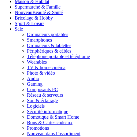
Maison & Habitat
Supermarché & Famille
Nouveau
Beauté & Santé
Bricolage & Hobby
Sport & Loisirs
Sale
Ordinateurs portables
Smartphones
Ordinateurs & tablettes
Périphériques & câbles
Téléphone portable et téléphonie
Wearables
TV & home cinéma
Photo & vidéo
Audio
Gaming
Composants PC
Réseau & serveurs
Son & éclairage
Logiciels
Sécurité informatique
Domotique & Smart Home
Bons & Cartes cadeaux
Promotions
Nouveau dans l’assortiment