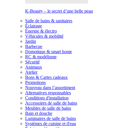
K-Beauty – le secret d’une belle peau
Salle de bains & sanitaires
Éclairage
Énergie & électro
Véhicules & mobilité
Jardin
Barbecue
Domotique & smart home
RC & modélisme
Sécurité
Animaux
Atelier
Bons & Cartes cadeaux
Promotions
Nouveau dans l’assortiment
Alternatives responsables
Conditions d'installation
Accessoires de salle de bains
Meubles de salle de bains
Bain et douche
Luminaires de salle de bains
Systèmes de cuisine et d'eau