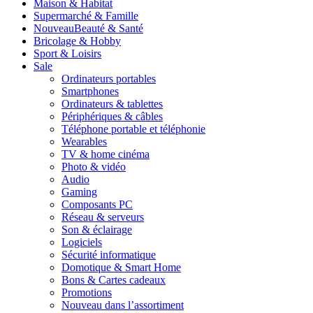
Maison & Habitat
Supermarché & Famille
Nouveau
Beauté & Santé
Bricolage & Hobby
Sport & Loisirs
Sale
Ordinateurs portables
Smartphones
Ordinateurs & tablettes
Périphériques & câbles
Téléphone portable et téléphonie
Wearables
TV & home cinéma
Photo & vidéo
Audio
Gaming
Composants PC
Réseau & serveurs
Son & éclairage
Logiciels
Sécurité informatique
Domotique & Smart Home
Bons & Cartes cadeaux
Promotions
Nouveau dans l’assortiment