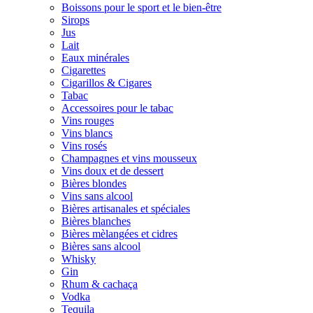
Boissons pour le sport et le bien-être
Sirops
Jus
Lait
Eaux minérales
Cigarettes
Cigarillos & Cigares
Tabac
Accessoires pour le tabac
Vins rouges
Vins blancs
Vins rosés
Champagnes et vins mousseux
Vins doux et de dessert
Bières blondes
Vins sans alcool
Bières artisanales et spéciales
Bières blanches
Bières mèlangées et cidres
Bières sans alcool
Whisky
Gin
Rhum & cachaça
Vodka
Tequila