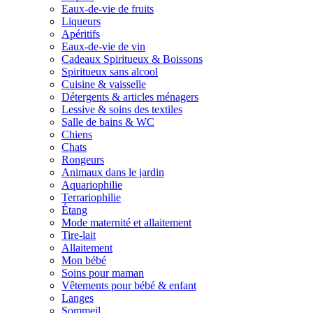
Eaux-de-vie de fruits
Liqueurs
Apéritifs
Eaux-de-vie de vin
Cadeaux Spiritueux & Boissons
Spiritueux sans alcool
Cuisine & vaisselle
Détergents & articles ménagers
Lessive & soins des textiles
Salle de bains & WC
Chiens
Chats
Rongeurs
Animaux dans le jardin
Aquariophilie
Terrariophilie
Étang
Mode maternité et allaitement
Tire-lait
Allaitement
Mon bébé
Soins pour maman
Vêtements pour bébé & enfant
Langes
Sommeil