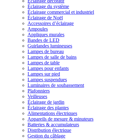
Éclairage décoratif
Éclairage du système
Éclairage commercial et industriel
Éclairage de Noël
Accessoires d’éclairage
Ampoules
Appliques murales
Bandes de LED
Guirlandes lumineuses
Lampes de bureau
Lampes de salle de bains
Lampes de table
Lampes pour enfants
Lampes sur pied
Lampes suspendues
Luminaires de soubassement
Plafonniers
Veilleuses
Éclairage de jardin
Éclairage des plantes
Alimentations électriques
Appareils de mesure & minuteurs
Batteries & accumulateurs
Distribution électrique
Gestion du câblage