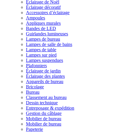
Éclairage de Noël
Éclairage décoratif
Accessoires d’éclairage
Ampoules
Appliques murales
Bandes de LED
Guirlandes lumineuses
Lampes de bureau
Lampes de salle de bains
Lampes de table
Lampes sur pied
Lampes suspendues
Plafonniers
Éclairage de jardin
Éclairage des plantes
Appareils de bureau
Bricolage
Bureau
Classement au bureau
Dessin technique
Entreposage & expédition
Gestion du câblage
Mobilier de bureau
Mobilier de bureau
Papeterie