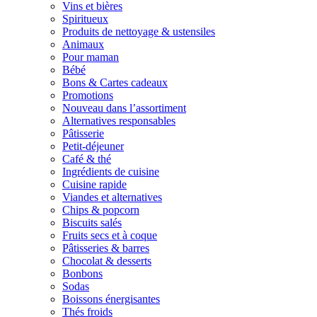
Vins et bières
Spiritueux
Produits de nettoyage & ustensiles
Animaux
Pour maman
Bébé
Bons & Cartes cadeaux
Promotions
Nouveau dans l’assortiment
Alternatives responsables
Pâtisserie
Petit-déjeuner
Café & thé
Ingrédients de cuisine
Cuisine rapide
Viandes et alternatives
Chips & popcorn
Biscuits salés
Fruits secs et à coque
Pâtisseries & barres
Chocolat & desserts
Bonbons
Sodas
Boissons énergisantes
Thés froids