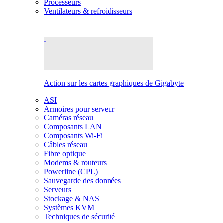
Processeurs
Ventilateurs & refroidisseurs
Action sur les cartes graphiques de Gigabyte
ASI
Armoires pour serveur
Caméras réseau
Composants LAN
Composants Wi-Fi
Câbles réseau
Fibre optique
Modems & routeurs
Powerline (CPL)
Sauvegarde des données
Serveurs
Stockage & NAS
Systèmes KVM
Techniques de sécurité