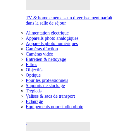
TV & home cinéma – un divertissement parfait
dans la salle de séjour
Alimentation électrique
Appareils photo analogiques
Appareils photo numériques
Caméras d’action
Caméras vidéo
Entretien & nettoyage
Filtres
Objectifs
Optique
Pour les professionnels
Supports de stockage
Trépieds
Valises & sacs de transport
Éclairage
Équipements pour studio photo