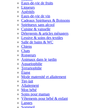
Eaux-de-vie de fruits
Liqueurs
Apéritifs
Eaux-de-vie de vin
Cadeaux Spiritueux & Boissons
Spiritueux sans alcool
Cuisine & vaisselle
Détergents & articles ménagers
Lessive & soins des textiles
Salle de bains & WC
Chiens
Chats
Rongeurs
Animaux dans le jardin
Aquariophilie
Terrariophilie
Étang
Mode maternité et allaitement
Tire-lait
Allaitement
Mon bébé
Soins pour maman
Vêtements pour bébé & enfant
Langes
Sommeil