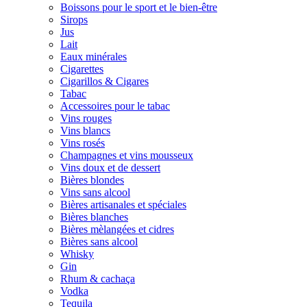
Boissons pour le sport et le bien-être
Sirops
Jus
Lait
Eaux minérales
Cigarettes
Cigarillos & Cigares
Tabac
Accessoires pour le tabac
Vins rouges
Vins blancs
Vins rosés
Champagnes et vins mousseux
Vins doux et de dessert
Bières blondes
Vins sans alcool
Bières artisanales et spéciales
Bières blanches
Bières mèlangées et cidres
Bières sans alcool
Whisky
Gin
Rhum & cachaça
Vodka
Tequila