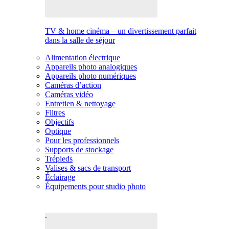
TV & home cinéma – un divertissement parfait
dans la salle de séjour
Alimentation électrique
Appareils photo analogiques
Appareils photo numériques
Caméras d’action
Caméras vidéo
Entretien & nettoyage
Filtres
Objectifs
Optique
Pour les professionnels
Supports de stockage
Trépieds
Valises & sacs de transport
Éclairage
Équipements pour studio photo