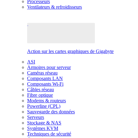
Processeurs
Ventilateurs & refroidisseurs
Action sur les cartes graphiques de Gigabyte
ASI
Armoires pour serveur
Caméras réseau
Composants LAN
Composants Wi-Fi
Câbles réseau
Fibre optique
Modems & routeurs
Powerline (CPL)
Sauvegarde des données
Serveurs
Stockage & NAS
Systèmes KVM
Techniques de sécurité