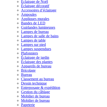
Éclairage de Noël
Éclairage décoratif
Accessoires d’éclairage
Ampoules
Appliques murales
Bandes de LED
Guirlandes lumineuses
Lampes de bureau
Lampes de salle de bains
Lampes de table
Lampes sur pied
Lampes suspendues
Plafonniers
Éclairage de jardin
Éclairage des plantes
Appareils de bureau
Bricolage
Bureau
Classement au bureau
Dessin technique
Entreposage & expédition
Gestion du câblage
Mobilier de bureau
Mobilier de bureau
Papeterie