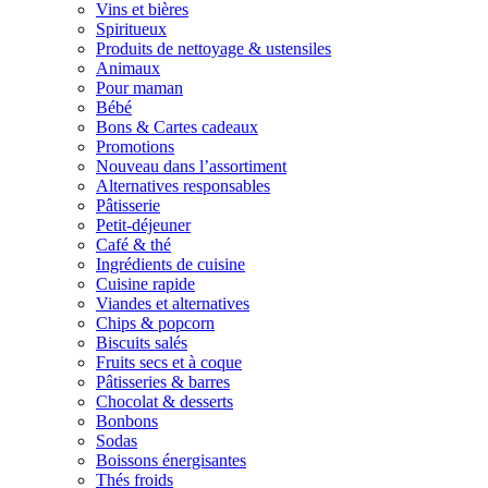
Vins et bières
Spiritueux
Produits de nettoyage & ustensiles
Animaux
Pour maman
Bébé
Bons & Cartes cadeaux
Promotions
Nouveau dans l’assortiment
Alternatives responsables
Pâtisserie
Petit-déjeuner
Café & thé
Ingrédients de cuisine
Cuisine rapide
Viandes et alternatives
Chips & popcorn
Biscuits salés
Fruits secs et à coque
Pâtisseries & barres
Chocolat & desserts
Bonbons
Sodas
Boissons énergisantes
Thés froids