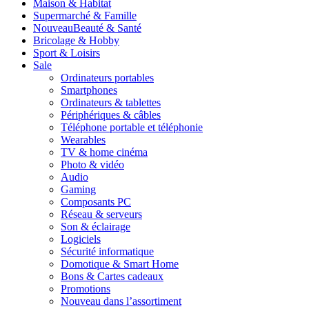
Maison & Habitat
Supermarché & Famille
Nouveau
Beauté & Santé
Bricolage & Hobby
Sport & Loisirs
Sale
Ordinateurs portables
Smartphones
Ordinateurs & tablettes
Périphériques & câbles
Téléphone portable et téléphonie
Wearables
TV & home cinéma
Photo & vidéo
Audio
Gaming
Composants PC
Réseau & serveurs
Son & éclairage
Logiciels
Sécurité informatique
Domotique & Smart Home
Bons & Cartes cadeaux
Promotions
Nouveau dans l’assortiment