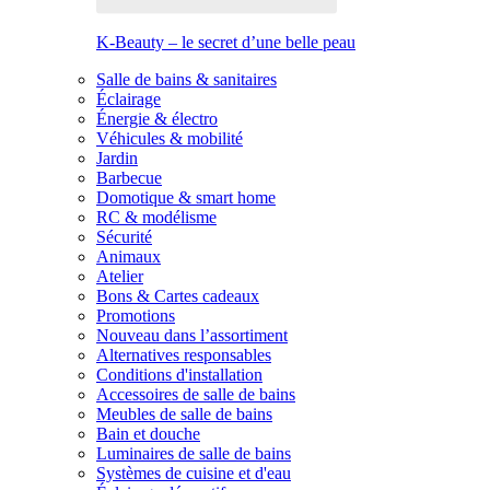
K-Beauty – le secret d’une belle peau
Salle de bains & sanitaires
Éclairage
Énergie & électro
Véhicules & mobilité
Jardin
Barbecue
Domotique & smart home
RC & modélisme
Sécurité
Animaux
Atelier
Bons & Cartes cadeaux
Promotions
Nouveau dans l’assortiment
Alternatives responsables
Conditions d'installation
Accessoires de salle de bains
Meubles de salle de bains
Bain et douche
Luminaires de salle de bains
Systèmes de cuisine et d'eau