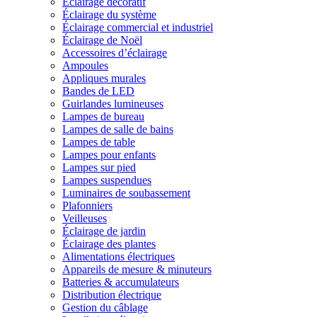
Éclairage décoratif
Éclairage du système
Éclairage commercial et industriel
Éclairage de Noël
Accessoires d’éclairage
Ampoules
Appliques murales
Bandes de LED
Guirlandes lumineuses
Lampes de bureau
Lampes de salle de bains
Lampes de table
Lampes pour enfants
Lampes sur pied
Lampes suspendues
Luminaires de soubassement
Plafonniers
Veilleuses
Éclairage de jardin
Éclairage des plantes
Alimentations électriques
Appareils de mesure & minuteurs
Batteries & accumulateurs
Distribution électrique
Gestion du câblage