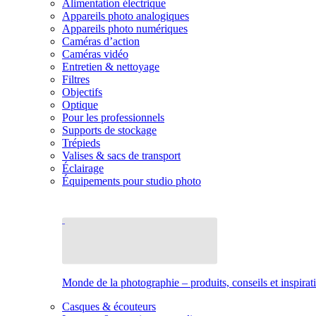
Alimentation électrique
Appareils photo analogiques
Appareils photo numériques
Caméras d’action
Caméras vidéo
Entretien & nettoyage
Filtres
Objectifs
Optique
Pour les professionnels
Supports de stockage
Trépieds
Valises & sacs de transport
Éclairage
Équipements pour studio photo
Monde de la photographie – produits, conseils et inspirat
Casques & écouteurs