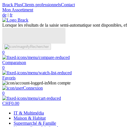
Brack Plus
Clients professionnels
Contact
Mon Assortiment
de
|
fr
Lorsque les résultats de la saisie semi-automatique sont disponibles, eff
Rechercher
0
Comparaison
0
Favoris
Mon compte
Connexion
0
CHF
0.00
IT & Multimédia
Maison & Habitat
Supermarché & Famille