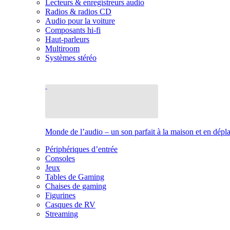
Lecteurs & enregistreurs audio
Radios & radios CD
Audio pour la voiture
Composants hi-fi
Haut-parleurs
Multiroom
Systèmes stéréo
Monde de l’audio – un son parfait à la maison et en dép
Périphériques d’entrée
Consoles
Jeux
Tables de Gaming
Chaises de gaming
Figurines
Casques de RV
Streaming