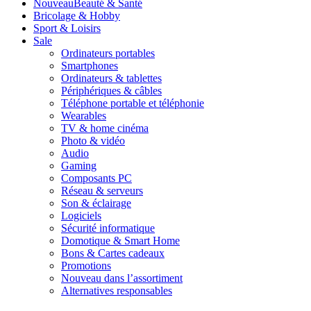
Nouveau
Beauté & Santé
Bricolage & Hobby
Sport & Loisirs
Sale
Ordinateurs portables
Smartphones
Ordinateurs & tablettes
Périphériques & câbles
Téléphone portable et téléphonie
Wearables
TV & home cinéma
Photo & vidéo
Audio
Gaming
Composants PC
Réseau & serveurs
Son & éclairage
Logiciels
Sécurité informatique
Domotique & Smart Home
Bons & Cartes cadeaux
Promotions
Nouveau dans l’assortiment
Alternatives responsables