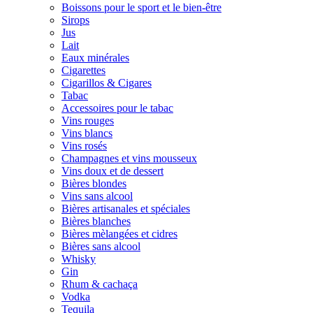
Boissons pour le sport et le bien-être
Sirops
Jus
Lait
Eaux minérales
Cigarettes
Cigarillos & Cigares
Tabac
Accessoires pour le tabac
Vins rouges
Vins blancs
Vins rosés
Champagnes et vins mousseux
Vins doux et de dessert
Bières blondes
Vins sans alcool
Bières artisanales et spéciales
Bières blanches
Bières mèlangées et cidres
Bières sans alcool
Whisky
Gin
Rhum & cachaça
Vodka
Tequila