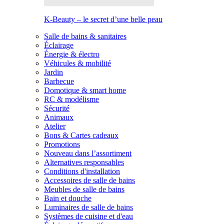
K-Beauty – le secret d’une belle peau
Salle de bains & sanitaires
Éclairage
Énergie & électro
Véhicules & mobilité
Jardin
Barbecue
Domotique & smart home
RC & modélisme
Sécurité
Animaux
Atelier
Bons & Cartes cadeaux
Promotions
Nouveau dans l’assortiment
Alternatives responsables
Conditions d'installation
Accessoires de salle de bains
Meubles de salle de bains
Bain et douche
Luminaires de salle de bains
Systèmes de cuisine et d'eau