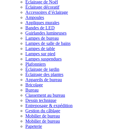
Éclairage de Noël
Éclairage décoratif
Accessoires d’éclairage
Ampoules
Appliques murales
Bandes de LED
Guirlandes lumineuses
Lampes de bureau
Lampes de salle de bains
Lampes de table
Lampes sur pied
Lampes suspendues
Plafonniers
Éclairage de jardin
Éclairage des plantes
Appareils de bureau
Bricolage
Bureau
Classement au bureau
Dessin technique
Entreposage & expédition
Gestion du câblage
Mobilier de bureau
Mobilier de bureau
Papeterie