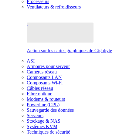
Processeurs
Ventilateurs & refroidisseurs
Action sur les cartes graphiques de Gigabyte
ASI
Armoires pour serveur
Caméras réseau
Composants LAN
Composants Wi-Fi
Câbles réseau
Fibre optique
Modems & routeurs
Powerline (CPL)
Sauvegarde des données
Serveurs
Stockage & NAS
Systèmes KVM
Techniques de sécurité