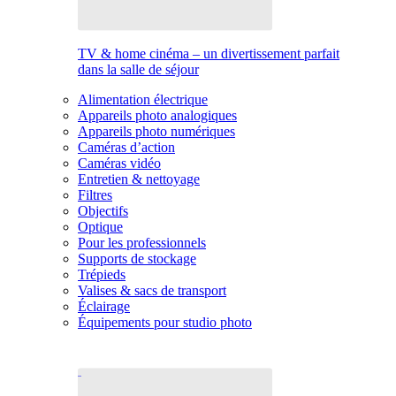
TV & home cinéma – un divertissement parfait
dans la salle de séjour
Alimentation électrique
Appareils photo analogiques
Appareils photo numériques
Caméras d’action
Caméras vidéo
Entretien & nettoyage
Filtres
Objectifs
Optique
Pour les professionnels
Supports de stockage
Trépieds
Valises & sacs de transport
Éclairage
Équipements pour studio photo