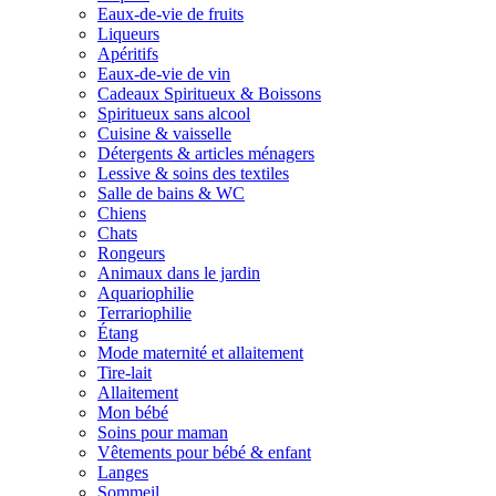
Eaux-de-vie de fruits
Liqueurs
Apéritifs
Eaux-de-vie de vin
Cadeaux Spiritueux & Boissons
Spiritueux sans alcool
Cuisine & vaisselle
Détergents & articles ménagers
Lessive & soins des textiles
Salle de bains & WC
Chiens
Chats
Rongeurs
Animaux dans le jardin
Aquariophilie
Terrariophilie
Étang
Mode maternité et allaitement
Tire-lait
Allaitement
Mon bébé
Soins pour maman
Vêtements pour bébé & enfant
Langes
Sommeil