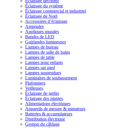
Éclairage décoratif
Éclairage du système
Éclairage commercial et industriel
Éclairage de Noël
Accessoires d’éclairage
Ampoules
Appliques murales
Bandes de LED
Guirlandes lumineuses
Lampes de bureau
Lampes de salle de bains
Lampes de table
Lampes pour enfants
Lampes sur pied
Lampes suspendues
Luminaires de soubassement
Plafonniers
Veilleuses
Éclairage de jardin
Éclairage des plantes
Alimentations électriques
Appareils de mesure & minuteurs
Batteries & accumulateurs
Distribution électrique
Gestion du câblage