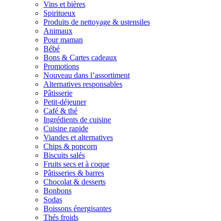
Vins et bières
Spiritueux
Produits de nettoyage & ustensiles
Animaux
Pour maman
Bébé
Bons & Cartes cadeaux
Promotions
Nouveau dans l’assortiment
Alternatives responsables
Pâtisserie
Petit-déjeuner
Café & thé
Ingrédients de cuisine
Cuisine rapide
Viandes et alternatives
Chips & popcorn
Biscuits salés
Fruits secs et à coque
Pâtisseries & barres
Chocolat & desserts
Bonbons
Sodas
Boissons énergisantes
Thés froids