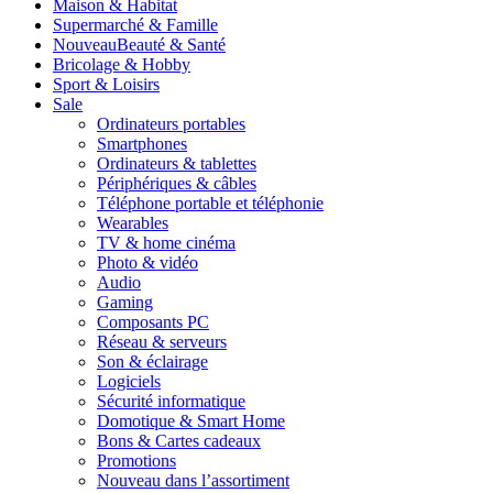
Maison & Habitat
Supermarché & Famille
Nouveau
Beauté & Santé
Bricolage & Hobby
Sport & Loisirs
Sale
Ordinateurs portables
Smartphones
Ordinateurs & tablettes
Périphériques & câbles
Téléphone portable et téléphonie
Wearables
TV & home cinéma
Photo & vidéo
Audio
Gaming
Composants PC
Réseau & serveurs
Son & éclairage
Logiciels
Sécurité informatique
Domotique & Smart Home
Bons & Cartes cadeaux
Promotions
Nouveau dans l’assortiment