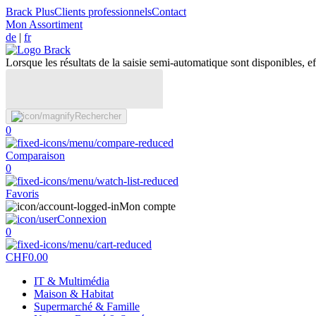
Brack Plus
Clients professionnels
Contact
Mon Assortiment
de
|
fr
Lorsque les résultats de la saisie semi-automatique sont disponibles, eff
Rechercher
0
Comparaison
0
Favoris
Mon compte
Connexion
0
CHF
0.00
IT & Multimédia
Maison & Habitat
Supermarché & Famille