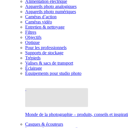
Alimentation électrique
Appareils photo analogiques
Appareils photo numériques
Caméras d’action
Caméras vidéo
Entretien & nettoyage
Filtres
Objectifs
Optique
Pour les professionnels
Supports de stockage
Trépieds
Valises & sacs de transport
Éclairage
Équipements pour studio photo
Monde de la photographie – produits, conseils et inspirat
Casques & écouteurs