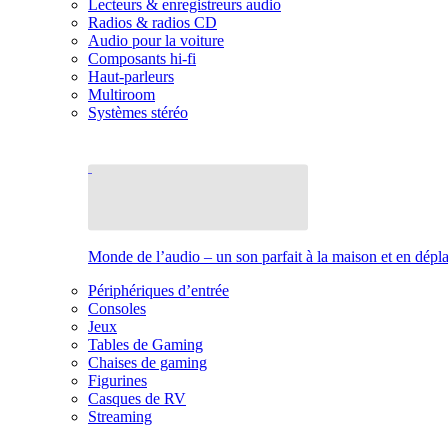
Lecteurs & enregistreurs audio
Radios & radios CD
Audio pour la voiture
Composants hi-fi
Haut-parleurs
Multiroom
Systèmes stéréo
Monde de l’audio – un son parfait à la maison et en dép
Périphériques d’entrée
Consoles
Jeux
Tables de Gaming
Chaises de gaming
Figurines
Casques de RV
Streaming