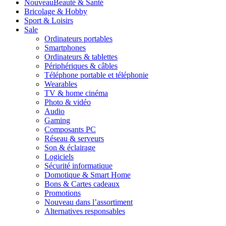
Nouveau
Beauté & Santé
Bricolage & Hobby
Sport & Loisirs
Sale
Ordinateurs portables
Smartphones
Ordinateurs & tablettes
Périphériques & câbles
Téléphone portable et téléphonie
Wearables
TV & home cinéma
Photo & vidéo
Audio
Gaming
Composants PC
Réseau & serveurs
Son & éclairage
Logiciels
Sécurité informatique
Domotique & Smart Home
Bons & Cartes cadeaux
Promotions
Nouveau dans l’assortiment
Alternatives responsables