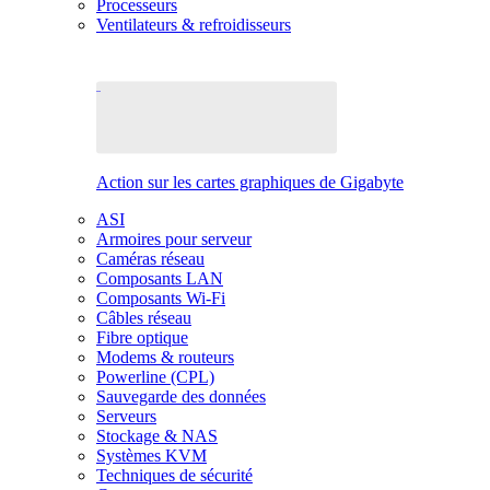
Processeurs
Ventilateurs & refroidisseurs
Action sur les cartes graphiques de Gigabyte
ASI
Armoires pour serveur
Caméras réseau
Composants LAN
Composants Wi-Fi
Câbles réseau
Fibre optique
Modems & routeurs
Powerline (CPL)
Sauvegarde des données
Serveurs
Stockage & NAS
Systèmes KVM
Techniques de sécurité