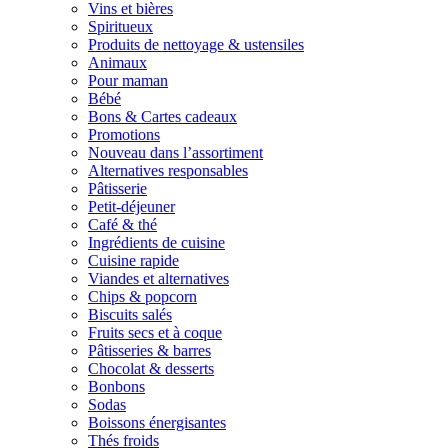
Vins et bières
Spiritueux
Produits de nettoyage & ustensiles
Animaux
Pour maman
Bébé
Bons & Cartes cadeaux
Promotions
Nouveau dans l’assortiment
Alternatives responsables
Pâtisserie
Petit-déjeuner
Café & thé
Ingrédients de cuisine
Cuisine rapide
Viandes et alternatives
Chips & popcorn
Biscuits salés
Fruits secs et à coque
Pâtisseries & barres
Chocolat & desserts
Bonbons
Sodas
Boissons énergisantes
Thés froids