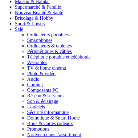
Maison & Habitat
Supermarché & Famille
Nouveau
Beauté & Santé
Bricolage & Hobby
Sport & Loisirs
Sale
Ordinateurs portables
Smartphones
Ordinateurs & tablettes
Périphériques & câbles
Téléphone portable et téléphonie
Wearables
TV & home cinéma
Photo & vidéo
Audio
Gaming
Composants PC
Réseau & serveurs
Son & éclairage
Logiciels
Sécurité informatique
Domotique & Smart Home
Bons & Cartes cadeaux
Promotions
Nouveau dans l’assortiment