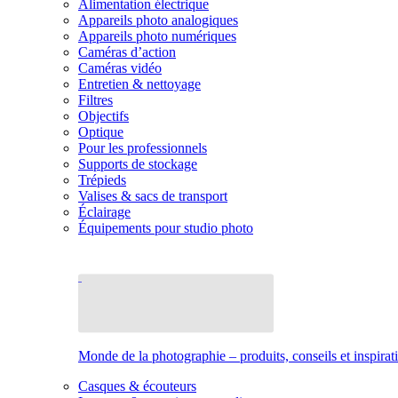
Alimentation électrique
Appareils photo analogiques
Appareils photo numériques
Caméras d’action
Caméras vidéo
Entretien & nettoyage
Filtres
Objectifs
Optique
Pour les professionnels
Supports de stockage
Trépieds
Valises & sacs de transport
Éclairage
Équipements pour studio photo
Monde de la photographie – produits, conseils et inspirat
Casques & écouteurs