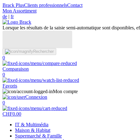
Brack Plus
Clients professionnels
Contact
Mon Assortiment
de
|
fr
Lorsque les résultats de la saisie semi-automatique sont disponibles, eff
Rechercher
0
Comparaison
0
Favoris
Mon compte
Connexion
0
CHF
0.00
IT & Multimédia
Maison & Habitat
Supermarché & Famille