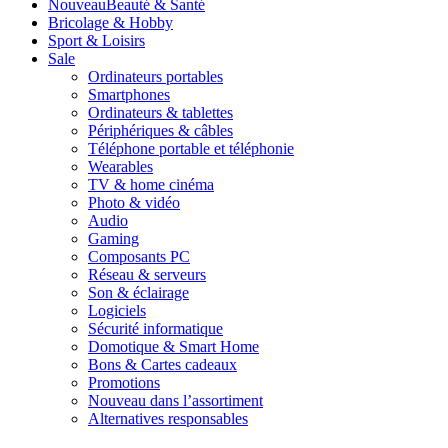
Nouveau
Beauté & Santé
Bricolage & Hobby
Sport & Loisirs
Sale
Ordinateurs portables
Smartphones
Ordinateurs & tablettes
Périphériques & câbles
Téléphone portable et téléphonie
Wearables
TV & home cinéma
Photo & vidéo
Audio
Gaming
Composants PC
Réseau & serveurs
Son & éclairage
Logiciels
Sécurité informatique
Domotique & Smart Home
Bons & Cartes cadeaux
Promotions
Nouveau dans l’assortiment
Alternatives responsables