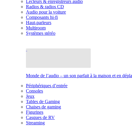
Lecteurs & enregistreurs audio
Radios & radios CD
Audio pour la voiture
Composants hi-fi
Haut-parleurs
Multiroom
Systèmes stéréo
Monde de l’audio – un son parfait à la maison et en dép
Périphériques d’entrée
Consoles
Jeux
Tables de Gaming
Chaises de gaming
Figurines
Casques de RV
Streaming