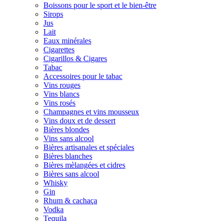
Boissons pour le sport et le bien-être
Sirops
Jus
Lait
Eaux minérales
Cigarettes
Cigarillos & Cigares
Tabac
Accessoires pour le tabac
Vins rouges
Vins blancs
Vins rosés
Champagnes et vins mousseux
Vins doux et de dessert
Bières blondes
Vins sans alcool
Bières artisanales et spéciales
Bières blanches
Bières mèlangées et cidres
Bières sans alcool
Whisky
Gin
Rhum & cachaça
Vodka
Tequila