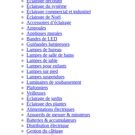
Éclairage décoratif
Éclairage du système
Éclairage commercial et industriel
Éclairage de Noël
Accessoires d’éclairage
Ampoules
Appliques murales
Bandes de LED
Guirlandes lumineuses
Lampes de bureau
Lampes de salle de bains
Lampes de table
Lampes pour enfants
Lampes sur pied
Lampes suspendues
Luminaires de soubassement
Plafonniers
Veilleuses
Éclairage de jardin
Éclairage des plantes
Alimentations électriques
Appareils de mesure & minuteurs
Batteries & accumulateurs
Distribution électrique
Gestion du câblage