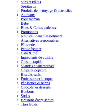
Vins et bières
Spiritueux
Produits de nettoyage & ustensiles
Animaux
Pour maman
Bébé
Bons & Cartes cadeaux
Promotions
Nouveau dans l’assortiment
Alternatives responsables
Pâtisserie
Petit-déjeuner
Café & thé
Ingrédients de cuisine
Cuisine rapide
Viandes et alternatives
Chips & popcorn
Biscuits salés
Fruits secs et à coque
Pâtisseries & barres
Chocolat & desserts
Bonbons
Sodas
Boissons énergisantes
Thés froids