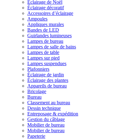
Éclairage de Noël
Éclairage décoratif
Accessoires d’éclairage
Ampoules
Appliques murales
Bandes de LED
Guirlandes lumineuses
Lampes de bureau
Lampes de salle de bains
Lampes de table
Lampes sur pied
Lampes suspendues
Plafonniers
Éclairage de jardin
Éclairage des plantes
Appareils de bureau
Bricolage
Bureau
Classement au bureau
Dessin technique
Entreposage & expédition
Gestion du câblage
Mobilier de bureau
Mobilier de bureau
Papeterie