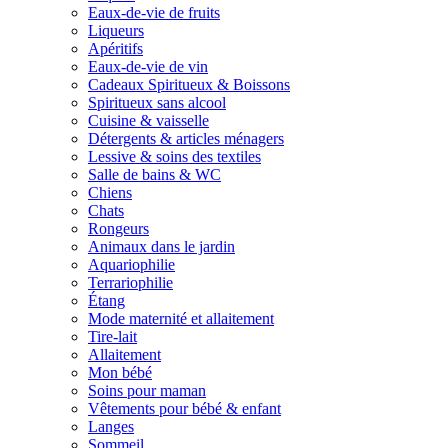
Eaux-de-vie de fruits
Liqueurs
Apéritifs
Eaux-de-vie de vin
Cadeaux Spiritueux & Boissons
Spiritueux sans alcool
Cuisine & vaisselle
Détergents & articles ménagers
Lessive & soins des textiles
Salle de bains & WC
Chiens
Chats
Rongeurs
Animaux dans le jardin
Aquariophilie
Terrariophilie
Étang
Mode maternité et allaitement
Tire-lait
Allaitement
Mon bébé
Soins pour maman
Vêtements pour bébé & enfant
Langes
Sommeil