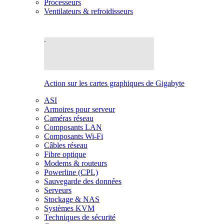
Processeurs
Ventilateurs & refroidisseurs
Action sur les cartes graphiques de Gigabyte
ASI
Armoires pour serveur
Caméras réseau
Composants LAN
Composants Wi-Fi
Câbles réseau
Fibre optique
Modems & routeurs
Powerline (CPL)
Sauvegarde des données
Serveurs
Stockage & NAS
Systèmes KVM
Techniques de sécurité