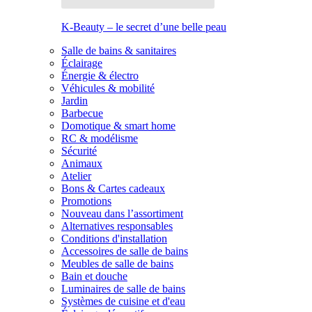
K-Beauty – le secret d’une belle peau
Salle de bains & sanitaires
Éclairage
Énergie & électro
Véhicules & mobilité
Jardin
Barbecue
Domotique & smart home
RC & modélisme
Sécurité
Animaux
Atelier
Bons & Cartes cadeaux
Promotions
Nouveau dans l’assortiment
Alternatives responsables
Conditions d'installation
Accessoires de salle de bains
Meubles de salle de bains
Bain et douche
Luminaires de salle de bains
Systèmes de cuisine et d'eau