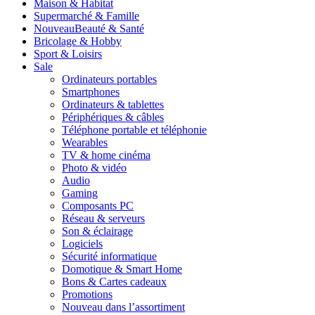
Maison & Habitat
Supermarché & Famille
Nouveau
Beauté & Santé
Bricolage & Hobby
Sport & Loisirs
Sale
Ordinateurs portables
Smartphones
Ordinateurs & tablettes
Périphériques & câbles
Téléphone portable et téléphonie
Wearables
TV & home cinéma
Photo & vidéo
Audio
Gaming
Composants PC
Réseau & serveurs
Son & éclairage
Logiciels
Sécurité informatique
Domotique & Smart Home
Bons & Cartes cadeaux
Promotions
Nouveau dans l’assortiment