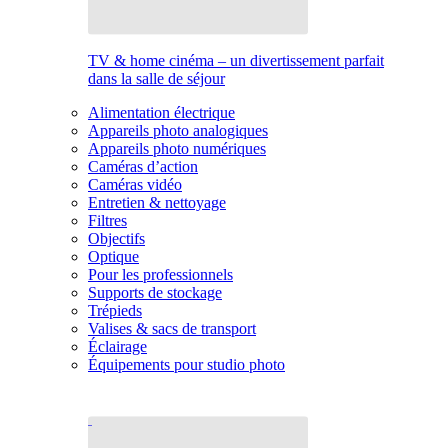
TV & home cinéma – un divertissement parfait
dans la salle de séjour
Alimentation électrique
Appareils photo analogiques
Appareils photo numériques
Caméras d’action
Caméras vidéo
Entretien & nettoyage
Filtres
Objectifs
Optique
Pour les professionnels
Supports de stockage
Trépieds
Valises & sacs de transport
Éclairage
Équipements pour studio photo