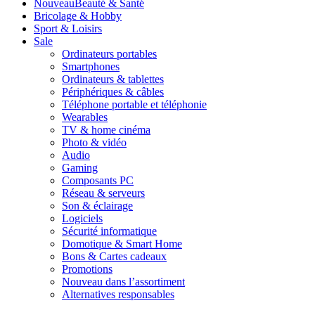
Nouveau
Beauté & Santé
Bricolage & Hobby
Sport & Loisirs
Sale
Ordinateurs portables
Smartphones
Ordinateurs & tablettes
Périphériques & câbles
Téléphone portable et téléphonie
Wearables
TV & home cinéma
Photo & vidéo
Audio
Gaming
Composants PC
Réseau & serveurs
Son & éclairage
Logiciels
Sécurité informatique
Domotique & Smart Home
Bons & Cartes cadeaux
Promotions
Nouveau dans l’assortiment
Alternatives responsables