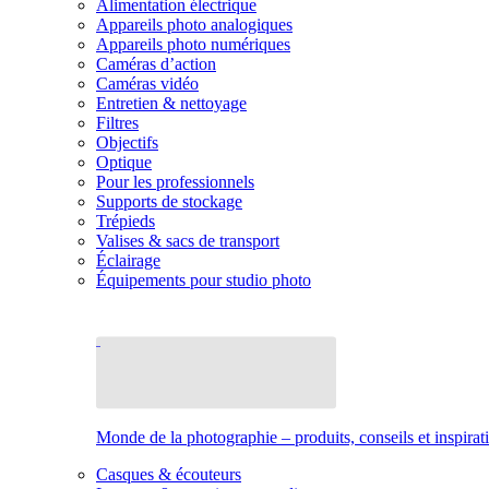
Alimentation électrique
Appareils photo analogiques
Appareils photo numériques
Caméras d’action
Caméras vidéo
Entretien & nettoyage
Filtres
Objectifs
Optique
Pour les professionnels
Supports de stockage
Trépieds
Valises & sacs de transport
Éclairage
Équipements pour studio photo
Monde de la photographie – produits, conseils et inspirat
Casques & écouteurs