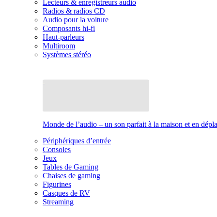
Lecteurs & enregistreurs audio
Radios & radios CD
Audio pour la voiture
Composants hi-fi
Haut-parleurs
Multiroom
Systèmes stéréo
Monde de l’audio – un son parfait à la maison et en dép
Périphériques d’entrée
Consoles
Jeux
Tables de Gaming
Chaises de gaming
Figurines
Casques de RV
Streaming