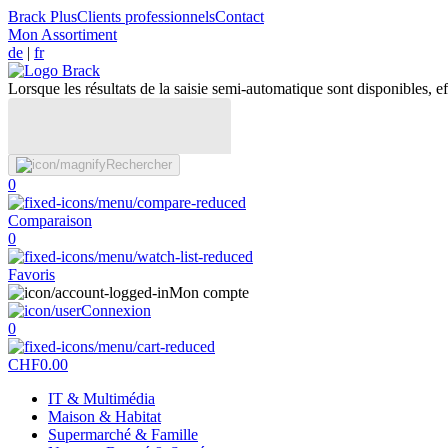
Brack Plus
Clients professionnels
Contact
Mon Assortiment
de
|
fr
Lorsque les résultats de la saisie semi-automatique sont disponibles, eff
Rechercher
0
Comparaison
0
Favoris
Mon compte
Connexion
0
CHF
0.00
IT & Multimédia
Maison & Habitat
Supermarché & Famille