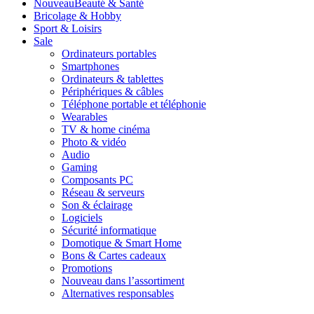
Nouveau
Beauté & Santé
Bricolage & Hobby
Sport & Loisirs
Sale
Ordinateurs portables
Smartphones
Ordinateurs & tablettes
Périphériques & câbles
Téléphone portable et téléphonie
Wearables
TV & home cinéma
Photo & vidéo
Audio
Gaming
Composants PC
Réseau & serveurs
Son & éclairage
Logiciels
Sécurité informatique
Domotique & Smart Home
Bons & Cartes cadeaux
Promotions
Nouveau dans l’assortiment
Alternatives responsables