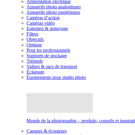
Alimentation électrique
Appareils photo analogiques
Appareils photo numériques
Caméras d’action
Caméras vidéo
Entretien & nettoyage
Filtres
Objectifs
Optique
Pour les professionnels
Supports de stockage
Trépieds
Valises & sacs de transport
Éclairage
Équipements pour studio photo
Monde de la photographie – produits, conseils et inspirat
Casques & écouteurs