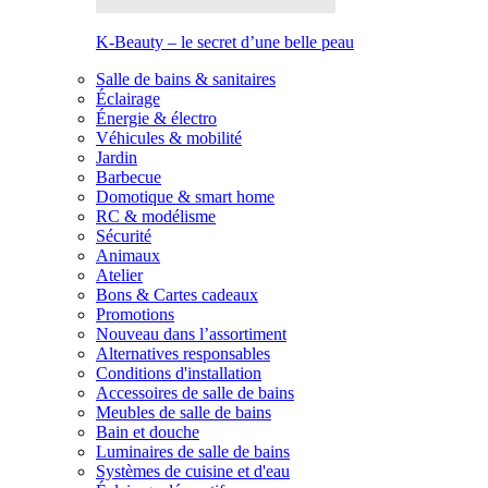
K-Beauty – le secret d’une belle peau
Salle de bains & sanitaires
Éclairage
Énergie & électro
Véhicules & mobilité
Jardin
Barbecue
Domotique & smart home
RC & modélisme
Sécurité
Animaux
Atelier
Bons & Cartes cadeaux
Promotions
Nouveau dans l’assortiment
Alternatives responsables
Conditions d'installation
Accessoires de salle de bains
Meubles de salle de bains
Bain et douche
Luminaires de salle de bains
Systèmes de cuisine et d'eau