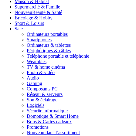
Maison & Habitat
Supermarché & Famille
Nouveau
Beauté & Santé
Bricolage & Hobby
Sport & Loisirs
Sale
Ordinateurs portables
Smartphones
Ordinateurs & tablettes
Périphériques & câbles
Téléphone portable et téléphonie
Wearables
TV & home cinéma
Photo & vidéo
Audio
Gaming
Composants PC
Réseau & serveurs
Son & éclairage
Logiciels
Sécurité informatique
Domotique & Smart Home
Bons & Cartes cadeaux
Promotions
Nouveau dans l’assortiment