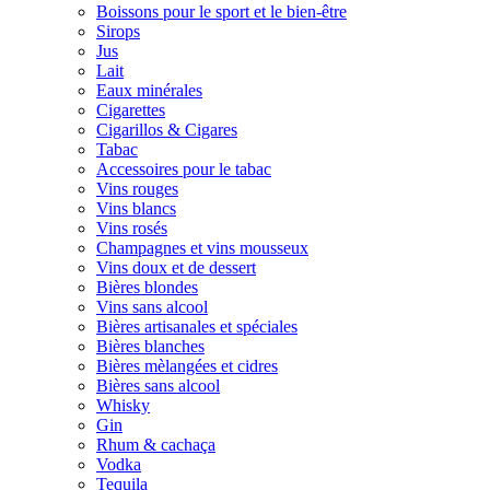
Boissons pour le sport et le bien-être
Sirops
Jus
Lait
Eaux minérales
Cigarettes
Cigarillos & Cigares
Tabac
Accessoires pour le tabac
Vins rouges
Vins blancs
Vins rosés
Champagnes et vins mousseux
Vins doux et de dessert
Bières blondes
Vins sans alcool
Bières artisanales et spéciales
Bières blanches
Bières mèlangées et cidres
Bières sans alcool
Whisky
Gin
Rhum & cachaça
Vodka
Tequila