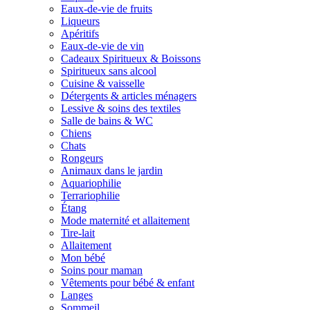
Eaux-de-vie de fruits
Liqueurs
Apéritifs
Eaux-de-vie de vin
Cadeaux Spiritueux & Boissons
Spiritueux sans alcool
Cuisine & vaisselle
Détergents & articles ménagers
Lessive & soins des textiles
Salle de bains & WC
Chiens
Chats
Rongeurs
Animaux dans le jardin
Aquariophilie
Terrariophilie
Étang
Mode maternité et allaitement
Tire-lait
Allaitement
Mon bébé
Soins pour maman
Vêtements pour bébé & enfant
Langes
Sommeil