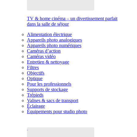
TV & home cinéma – un divertissement parfait
dans la salle de séjour
Alimentation électrique
Appareils photo analogiques
Appareils photo numériques
Caméras d’action
Caméras vidéo
Entretien & nettoyage
Filtres
Objectifs
Optique
Pour les professionnels
Supports de stockage
Trépieds
Valises & sacs de transport
Éclairage
Équipements pour studio photo