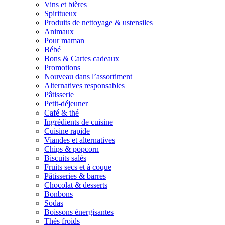
Vins et bières
Spiritueux
Produits de nettoyage & ustensiles
Animaux
Pour maman
Bébé
Bons & Cartes cadeaux
Promotions
Nouveau dans l’assortiment
Alternatives responsables
Pâtisserie
Petit-déjeuner
Café & thé
Ingrédients de cuisine
Cuisine rapide
Viandes et alternatives
Chips & popcorn
Biscuits salés
Fruits secs et à coque
Pâtisseries & barres
Chocolat & desserts
Bonbons
Sodas
Boissons énergisantes
Thés froids