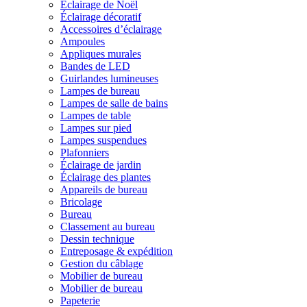
Éclairage de Noël
Éclairage décoratif
Accessoires d’éclairage
Ampoules
Appliques murales
Bandes de LED
Guirlandes lumineuses
Lampes de bureau
Lampes de salle de bains
Lampes de table
Lampes sur pied
Lampes suspendues
Plafonniers
Éclairage de jardin
Éclairage des plantes
Appareils de bureau
Bricolage
Bureau
Classement au bureau
Dessin technique
Entreposage & expédition
Gestion du câblage
Mobilier de bureau
Mobilier de bureau
Papeterie