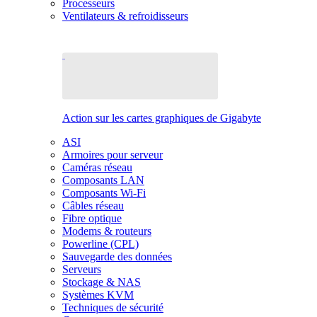
Processeurs
Ventilateurs & refroidisseurs
Action sur les cartes graphiques de Gigabyte
ASI
Armoires pour serveur
Caméras réseau
Composants LAN
Composants Wi-Fi
Câbles réseau
Fibre optique
Modems & routeurs
Powerline (CPL)
Sauvegarde des données
Serveurs
Stockage & NAS
Systèmes KVM
Techniques de sécurité