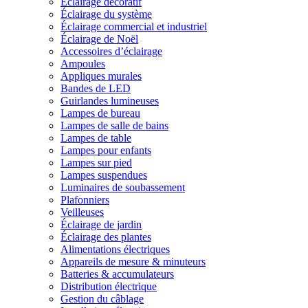
Éclairage décoratif
Éclairage du système
Éclairage commercial et industriel
Éclairage de Noël
Accessoires d’éclairage
Ampoules
Appliques murales
Bandes de LED
Guirlandes lumineuses
Lampes de bureau
Lampes de salle de bains
Lampes de table
Lampes pour enfants
Lampes sur pied
Lampes suspendues
Luminaires de soubassement
Plafonniers
Veilleuses
Éclairage de jardin
Éclairage des plantes
Alimentations électriques
Appareils de mesure & minuteurs
Batteries & accumulateurs
Distribution électrique
Gestion du câblage