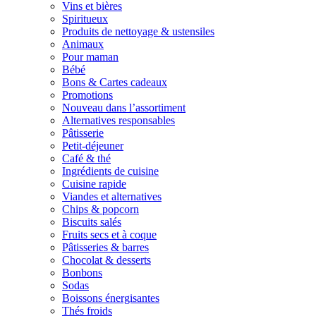
Vins et bières
Spiritueux
Produits de nettoyage & ustensiles
Animaux
Pour maman
Bébé
Bons & Cartes cadeaux
Promotions
Nouveau dans l’assortiment
Alternatives responsables
Pâtisserie
Petit-déjeuner
Café & thé
Ingrédients de cuisine
Cuisine rapide
Viandes et alternatives
Chips & popcorn
Biscuits salés
Fruits secs et à coque
Pâtisseries & barres
Chocolat & desserts
Bonbons
Sodas
Boissons énergisantes
Thés froids