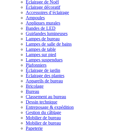
Éclairage de Noël
Éclairage décoratif
Accessoires d’éclairage
Ampoules
Appliques murales
Bandes de LED
Guirlandes lumineuses
Lampes de bureau
Lampes de salle de bains
Lampes de table
Lampes sur pied
Lampes suspendues
Plafonniers
Éclairage de jardin
Éclairage des plantes
Appareils de bureau
Bricolage
Bureau
Classement au bureau
Dessin technique
Entreposage & expédition
Gestion du câblage
Mobilier de bureau
Mobilier de bureau
Papeterie