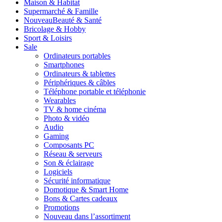
Maison & Habitat
Supermarché & Famille
Nouveau
Beauté & Santé
Bricolage & Hobby
Sport & Loisirs
Sale
Ordinateurs portables
Smartphones
Ordinateurs & tablettes
Périphériques & câbles
Téléphone portable et téléphonie
Wearables
TV & home cinéma
Photo & vidéo
Audio
Gaming
Composants PC
Réseau & serveurs
Son & éclairage
Logiciels
Sécurité informatique
Domotique & Smart Home
Bons & Cartes cadeaux
Promotions
Nouveau dans l’assortiment