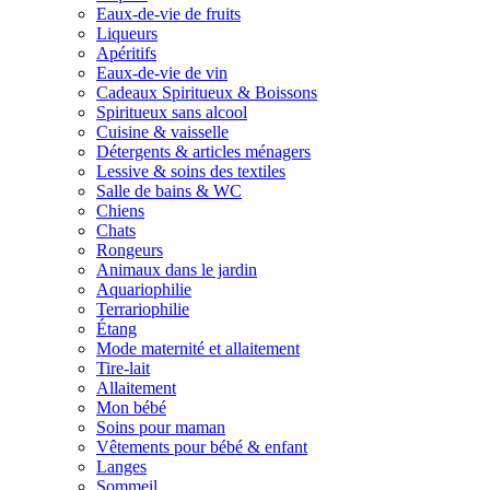
Eaux-de-vie de fruits
Liqueurs
Apéritifs
Eaux-de-vie de vin
Cadeaux Spiritueux & Boissons
Spiritueux sans alcool
Cuisine & vaisselle
Détergents & articles ménagers
Lessive & soins des textiles
Salle de bains & WC
Chiens
Chats
Rongeurs
Animaux dans le jardin
Aquariophilie
Terrariophilie
Étang
Mode maternité et allaitement
Tire-lait
Allaitement
Mon bébé
Soins pour maman
Vêtements pour bébé & enfant
Langes
Sommeil