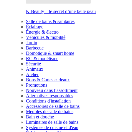
K-Beauty – le secret d’une belle peau
Salle de bains & sanitaires
Éclairage
Énergie & électro
Véhicules & mobilité
Jardin
Barbecue
Domotique & smart home
RC & modélisme
Sécurité
Animaux
Atelier
Bons & Cartes cadeaux
Promotions
Nouveau dans l’assortiment
Alternatives responsables
Conditions d'installation
Accessoires de salle de bains
Meubles de salle de bains
Bain et douche
Luminaires de salle de bains
Systèmes de cuisine et d'eau