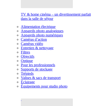
TV & home cinéma – un divertissement parfait
dans la salle de séjour
Alimentation électrique
Appareils photo analogiques
Appareils photo numériques
Caméras d’action
Caméras vidéo
Entretien & nettoyage
Filtres
Objectifs
Optique
Pour les professionnels
Supports de stockage
Trépieds
Valises & sacs de transport
Éclairage
Équipements pour studio photo