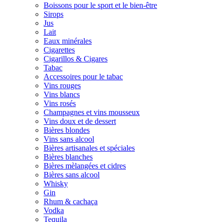
Boissons pour le sport et le bien-être
Sirops
Jus
Lait
Eaux minérales
Cigarettes
Cigarillos & Cigares
Tabac
Accessoires pour le tabac
Vins rouges
Vins blancs
Vins rosés
Champagnes et vins mousseux
Vins doux et de dessert
Bières blondes
Vins sans alcool
Bières artisanales et spéciales
Bières blanches
Bières mèlangées et cidres
Bières sans alcool
Whisky
Gin
Rhum & cachaça
Vodka
Tequila