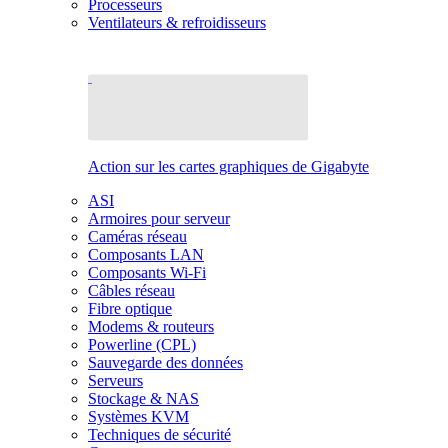
Processeurs
Ventilateurs & refroidisseurs
Action sur les cartes graphiques de Gigabyte
ASI
Armoires pour serveur
Caméras réseau
Composants LAN
Composants Wi-Fi
Câbles réseau
Fibre optique
Modems & routeurs
Powerline (CPL)
Sauvegarde des données
Serveurs
Stockage & NAS
Systèmes KVM
Techniques de sécurité