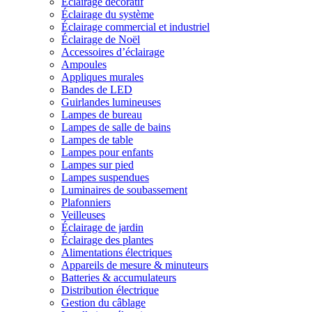
Éclairage décoratif
Éclairage du système
Éclairage commercial et industriel
Éclairage de Noël
Accessoires d’éclairage
Ampoules
Appliques murales
Bandes de LED
Guirlandes lumineuses
Lampes de bureau
Lampes de salle de bains
Lampes de table
Lampes pour enfants
Lampes sur pied
Lampes suspendues
Luminaires de soubassement
Plafonniers
Veilleuses
Éclairage de jardin
Éclairage des plantes
Alimentations électriques
Appareils de mesure & minuteurs
Batteries & accumulateurs
Distribution électrique
Gestion du câblage