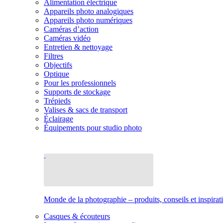
Alimentation électrique
Appareils photo analogiques
Appareils photo numériques
Caméras d’action
Caméras vidéo
Entretien & nettoyage
Filtres
Objectifs
Optique
Pour les professionnels
Supports de stockage
Trépieds
Valises & sacs de transport
Éclairage
Équipements pour studio photo
Monde de la photographie – produits, conseils et inspirat
Casques & écouteurs