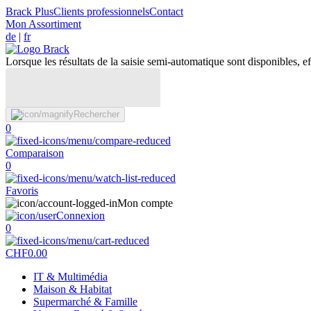
Brack Plus
Clients professionnels
Contact
Mon Assortiment
de
|
fr
Lorsque les résultats de la saisie semi-automatique sont disponibles, eff
Rechercher
0
Comparaison
0
Favoris
Mon compte
Connexion
0
CHF
0.00
IT & Multimédia
Maison & Habitat
Supermarché & Famille