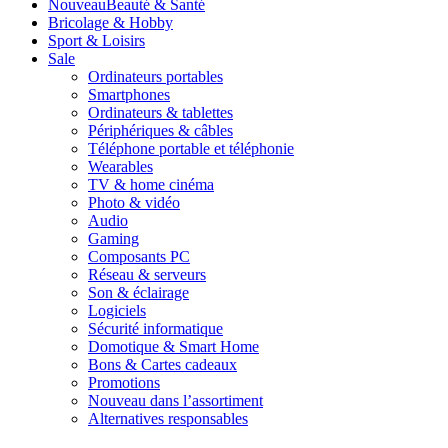
Nouveau
Beauté & Santé
Bricolage & Hobby
Sport & Loisirs
Sale
Ordinateurs portables
Smartphones
Ordinateurs & tablettes
Périphériques & câbles
Téléphone portable et téléphonie
Wearables
TV & home cinéma
Photo & vidéo
Audio
Gaming
Composants PC
Réseau & serveurs
Son & éclairage
Logiciels
Sécurité informatique
Domotique & Smart Home
Bons & Cartes cadeaux
Promotions
Nouveau dans l’assortiment
Alternatives responsables