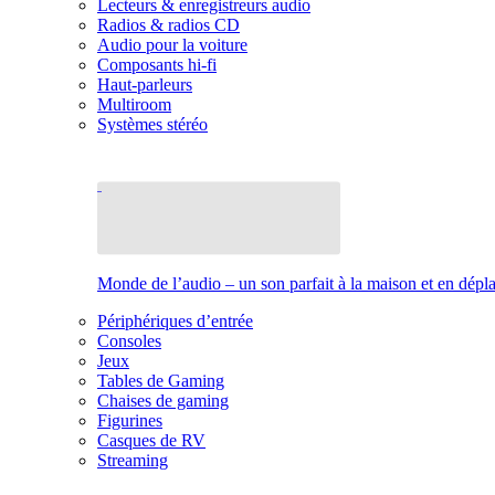
Lecteurs & enregistreurs audio
Radios & radios CD
Audio pour la voiture
Composants hi-fi
Haut-parleurs
Multiroom
Systèmes stéréo
Monde de l’audio – un son parfait à la maison et en dép
Périphériques d’entrée
Consoles
Jeux
Tables de Gaming
Chaises de gaming
Figurines
Casques de RV
Streaming