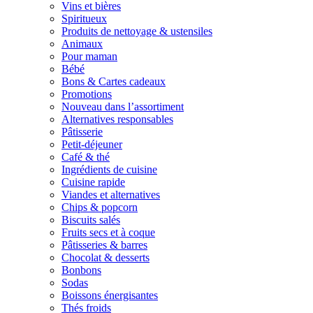
Vins et bières
Spiritueux
Produits de nettoyage & ustensiles
Animaux
Pour maman
Bébé
Bons & Cartes cadeaux
Promotions
Nouveau dans l’assortiment
Alternatives responsables
Pâtisserie
Petit-déjeuner
Café & thé
Ingrédients de cuisine
Cuisine rapide
Viandes et alternatives
Chips & popcorn
Biscuits salés
Fruits secs et à coque
Pâtisseries & barres
Chocolat & desserts
Bonbons
Sodas
Boissons énergisantes
Thés froids