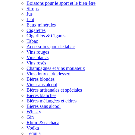
Boissons pour le sport et le bien-être
Sirops
Jus
Lait
Eaux minérales
Cigarettes
Cigarillos & Cigares
Tabac
Accessoires pour le tabac
Vins rouges
Vins blancs
Vins rosés
Champagnes et vins mousseux
Vins doux et de dessert
Bières blondes
Vins sans alcool
Bières artisanales et spéciales
Bières blanches
Bières mèlangées et cidres
Bières sans alcool
Whisky
Gin
Rhum & cachaça
Vodka
Tequila