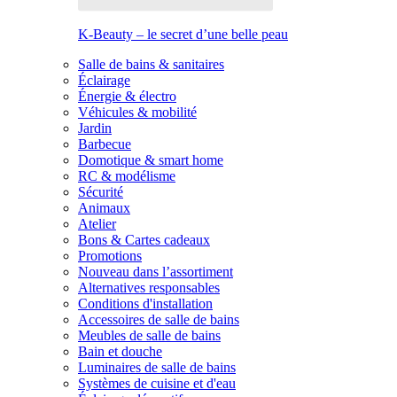
K-Beauty – le secret d’une belle peau
Salle de bains & sanitaires
Éclairage
Énergie & électro
Véhicules & mobilité
Jardin
Barbecue
Domotique & smart home
RC & modélisme
Sécurité
Animaux
Atelier
Bons & Cartes cadeaux
Promotions
Nouveau dans l’assortiment
Alternatives responsables
Conditions d'installation
Accessoires de salle de bains
Meubles de salle de bains
Bain et douche
Luminaires de salle de bains
Systèmes de cuisine et d'eau