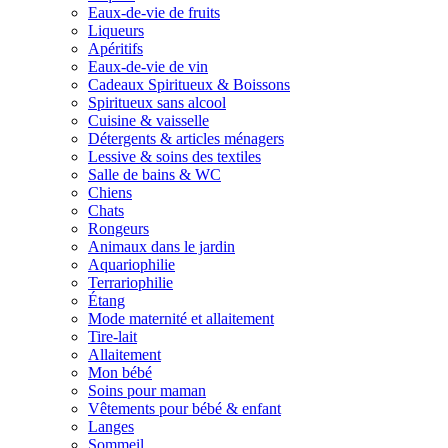
Eaux-de-vie de fruits
Liqueurs
Apéritifs
Eaux-de-vie de vin
Cadeaux Spiritueux & Boissons
Spiritueux sans alcool
Cuisine & vaisselle
Détergents & articles ménagers
Lessive & soins des textiles
Salle de bains & WC
Chiens
Chats
Rongeurs
Animaux dans le jardin
Aquariophilie
Terrariophilie
Étang
Mode maternité et allaitement
Tire-lait
Allaitement
Mon bébé
Soins pour maman
Vêtements pour bébé & enfant
Langes
Sommeil