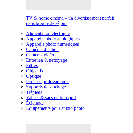
TV & home cinéma – un divertissement parfait
dans la salle de séjour
Alimentation électrique
Appareils photo analogiques
Appareils photo numériques
Caméras d’action
Caméras vidéo
Entretien & nettoyage
Filtres
Objectifs
Optique
Pour les professionnels
Supports de stockage
Trépieds
Valises & sacs de transport
Éclairage
Équipements pour studio photo