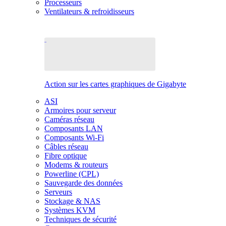
Processeurs
Ventilateurs & refroidisseurs
Action sur les cartes graphiques de Gigabyte
ASI
Armoires pour serveur
Caméras réseau
Composants LAN
Composants Wi-Fi
Câbles réseau
Fibre optique
Modems & routeurs
Powerline (CPL)
Sauvegarde des données
Serveurs
Stockage & NAS
Systèmes KVM
Techniques de sécurité