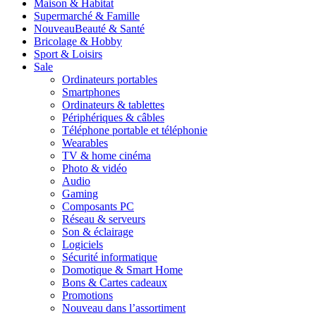
Maison & Habitat
Supermarché & Famille
Nouveau
Beauté & Santé
Bricolage & Hobby
Sport & Loisirs
Sale
Ordinateurs portables
Smartphones
Ordinateurs & tablettes
Périphériques & câbles
Téléphone portable et téléphonie
Wearables
TV & home cinéma
Photo & vidéo
Audio
Gaming
Composants PC
Réseau & serveurs
Son & éclairage
Logiciels
Sécurité informatique
Domotique & Smart Home
Bons & Cartes cadeaux
Promotions
Nouveau dans l’assortiment