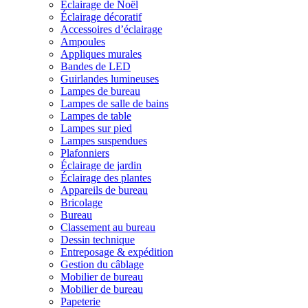
Éclairage de Noël
Éclairage décoratif
Accessoires d’éclairage
Ampoules
Appliques murales
Bandes de LED
Guirlandes lumineuses
Lampes de bureau
Lampes de salle de bains
Lampes de table
Lampes sur pied
Lampes suspendues
Plafonniers
Éclairage de jardin
Éclairage des plantes
Appareils de bureau
Bricolage
Bureau
Classement au bureau
Dessin technique
Entreposage & expédition
Gestion du câblage
Mobilier de bureau
Mobilier de bureau
Papeterie