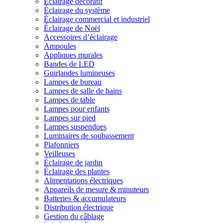
Éclairage décoratif
Éclairage du système
Éclairage commercial et industriel
Éclairage de Noël
Accessoires d’éclairage
Ampoules
Appliques murales
Bandes de LED
Guirlandes lumineuses
Lampes de bureau
Lampes de salle de bains
Lampes de table
Lampes pour enfants
Lampes sur pied
Lampes suspendues
Luminaires de soubassement
Plafonniers
Veilleuses
Éclairage de jardin
Éclairage des plantes
Alimentations électriques
Appareils de mesure & minuteurs
Batteries & accumulateurs
Distribution électrique
Gestion du câblage