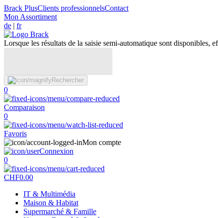
Brack Plus
Clients professionnels
Contact
Mon Assortiment
de
|
fr
Lorsque les résultats de la saisie semi-automatique sont disponibles, eff
Rechercher
0
Comparaison
0
Favoris
Mon compte
Connexion
0
CHF
0.00
IT & Multimédia
Maison & Habitat
Supermarché & Famille