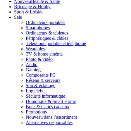
Nouveau
Beauté & Santé
Bricolage & Hobby
Sport & Loisirs
Sale
Ordinateurs portables
Smartphones
Ordinateurs & tablettes
Périphériques & câbles
Téléphone portable et téléphonie
Wearables
TV & home cinéma
Photo & vidéo
Audio
Gaming
Composants PC
Réseau & serveurs
Son & éclairage
Logiciels
Sécurité informatique
Domotique & Smart Home
Bons & Cartes cadeaux
Promotions
Nouveau dans l’assortiment
Alternatives responsables