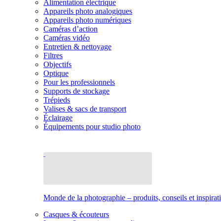
Alimentation électrique
Appareils photo analogiques
Appareils photo numériques
Caméras d’action
Caméras vidéo
Entretien & nettoyage
Filtres
Objectifs
Optique
Pour les professionnels
Supports de stockage
Trépieds
Valises & sacs de transport
Éclairage
Équipements pour studio photo
Monde de la photographie – produits, conseils et inspirat
Casques & écouteurs