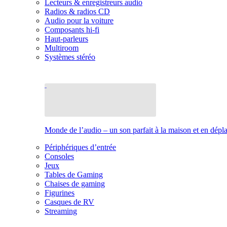
Lecteurs & enregistreurs audio
Radios & radios CD
Audio pour la voiture
Composants hi-fi
Haut-parleurs
Multiroom
Systèmes stéréo
Monde de l’audio – un son parfait à la maison et en dép
Périphériques d’entrée
Consoles
Jeux
Tables de Gaming
Chaises de gaming
Figurines
Casques de RV
Streaming