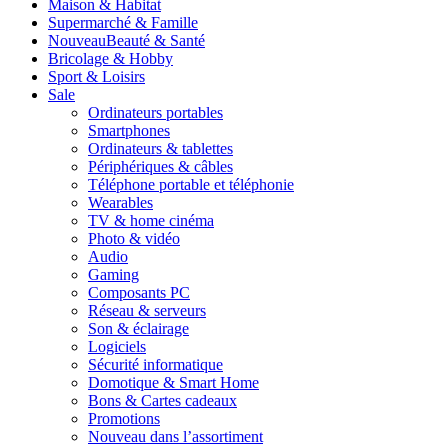
Maison & Habitat
Supermarché & Famille
Nouveau
Beauté & Santé
Bricolage & Hobby
Sport & Loisirs
Sale
Ordinateurs portables
Smartphones
Ordinateurs & tablettes
Périphériques & câbles
Téléphone portable et téléphonie
Wearables
TV & home cinéma
Photo & vidéo
Audio
Gaming
Composants PC
Réseau & serveurs
Son & éclairage
Logiciels
Sécurité informatique
Domotique & Smart Home
Bons & Cartes cadeaux
Promotions
Nouveau dans l’assortiment