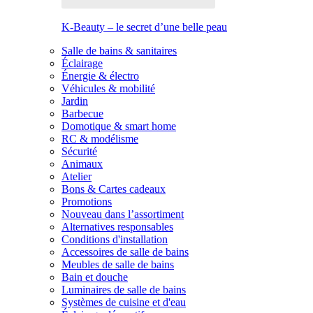
K-Beauty – le secret d’une belle peau
Salle de bains & sanitaires
Éclairage
Énergie & électro
Véhicules & mobilité
Jardin
Barbecue
Domotique & smart home
RC & modélisme
Sécurité
Animaux
Atelier
Bons & Cartes cadeaux
Promotions
Nouveau dans l’assortiment
Alternatives responsables
Conditions d'installation
Accessoires de salle de bains
Meubles de salle de bains
Bain et douche
Luminaires de salle de bains
Systèmes de cuisine et d'eau