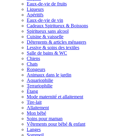
Eaux-de-vie de fruits
Liqueurs
Apéritifs
Eaux-de-vie de vin
Cadeaux Spiritueux & Boissons
Spiritueux sans alcool
Cuisine & vaisselle
Détergents & articles ménagers
Lessive & soins des textiles
Salle de bains & WC
Chiens
Chats
Rongeurs
Animaux dans le jardin
Aquariophilie
Terrariophilie
Étang
Mode maternité et allaitement
Tire-lait
Allaitement
Mon bébé
Soins pour maman
Vêtements pour bébé & enfant
Langes
Sommeil