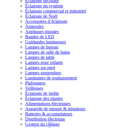
Éclairage décoratif
Éclairage du système
Éclairage commercial et industriel
Éclairage de Noël
Accessoires d’éclairage
Ampoules
Appliques murales
Bandes de LED
Guirlandes lumineuses
Lampes de bureau
Lampes de salle de bains
Lampes de table
Lampes pour enfants
Lampes sur pied
Lampes suspendues
Luminaires de soubassement
Plafonniers
Veilleuses
Éclairage de jardin
Éclairage des plantes
Alimentations électriques
Appareils de mesure & minuteurs
Batteries & accumulateurs
Distribution électrique
Gestion du câblage