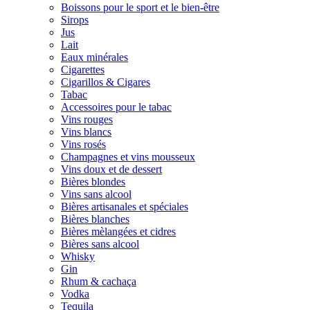
Boissons pour le sport et le bien-être
Sirops
Jus
Lait
Eaux minérales
Cigarettes
Cigarillos & Cigares
Tabac
Accessoires pour le tabac
Vins rouges
Vins blancs
Vins rosés
Champagnes et vins mousseux
Vins doux et de dessert
Bières blondes
Vins sans alcool
Bières artisanales et spéciales
Bières blanches
Bières mèlangées et cidres
Bières sans alcool
Whisky
Gin
Rhum & cachaça
Vodka
Tequila