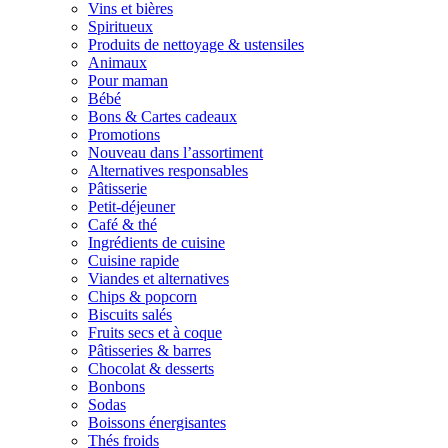
Vins et bières
Spiritueux
Produits de nettoyage & ustensiles
Animaux
Pour maman
Bébé
Bons & Cartes cadeaux
Promotions
Nouveau dans l’assortiment
Alternatives responsables
Pâtisserie
Petit-déjeuner
Café & thé
Ingrédients de cuisine
Cuisine rapide
Viandes et alternatives
Chips & popcorn
Biscuits salés
Fruits secs et à coque
Pâtisseries & barres
Chocolat & desserts
Bonbons
Sodas
Boissons énergisantes
Thés froids