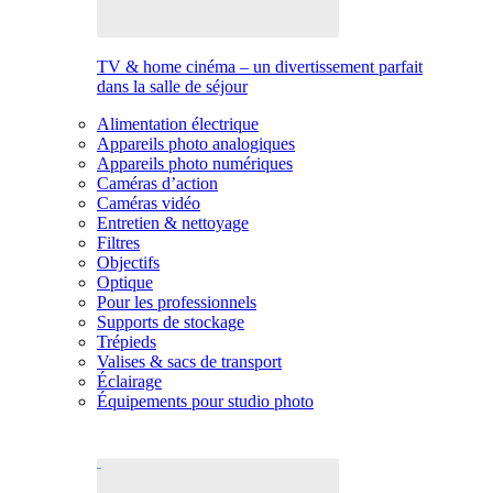
TV & home cinéma – un divertissement parfait
dans la salle de séjour
Alimentation électrique
Appareils photo analogiques
Appareils photo numériques
Caméras d’action
Caméras vidéo
Entretien & nettoyage
Filtres
Objectifs
Optique
Pour les professionnels
Supports de stockage
Trépieds
Valises & sacs de transport
Éclairage
Équipements pour studio photo