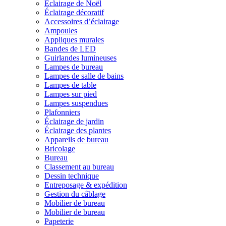
Éclairage de Noël
Éclairage décoratif
Accessoires d’éclairage
Ampoules
Appliques murales
Bandes de LED
Guirlandes lumineuses
Lampes de bureau
Lampes de salle de bains
Lampes de table
Lampes sur pied
Lampes suspendues
Plafonniers
Éclairage de jardin
Éclairage des plantes
Appareils de bureau
Bricolage
Bureau
Classement au bureau
Dessin technique
Entreposage & expédition
Gestion du câblage
Mobilier de bureau
Mobilier de bureau
Papeterie